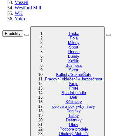
Vossen
Westford Mill
WK
Yoko
Produkty
Trička
Pola
Mikiny
Sport
Fleece
Bundy
Košile
Business
Svetr
Kalhoty/Sukně/Šaty
Pracovní oblečení & bezpečnost
Kroje
Froté
Spodní prádlo
Děti
Kšiltovky
čepice a pokrývky hlavy
Doplňky
Tašky
Deštníky
Obuv
Podpora prodeje
Obalový Materiál