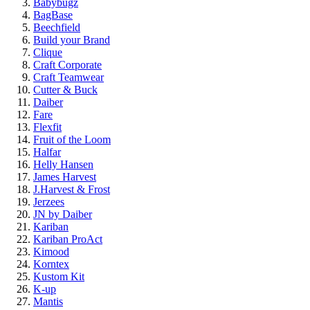
Babybugz
BagBase
Beechfield
Build your Brand
Clique
Craft Corporate
Craft Teamwear
Cutter & Buck
Daiber
Fare
Flexfit
Fruit of the Loom
Halfar
Helly Hansen
James Harvest
J.Harvest & Frost
Jerzees
JN by Daiber
Kariban
Kariban ProAct
Kimood
Korntex
Kustom Kit
K-up
Mantis