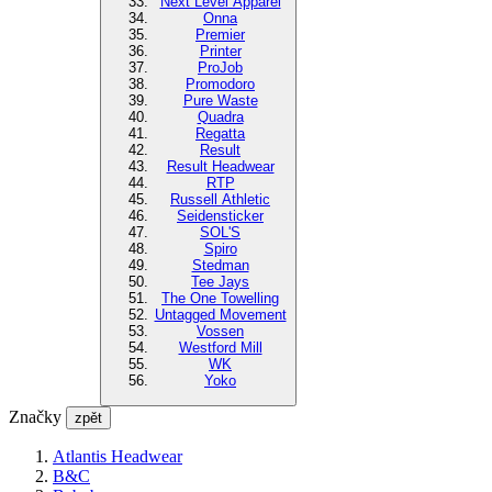
Next Level Apparel
Onna
Premier
Printer
ProJob
Promodoro
Pure Waste
Quadra
Regatta
Result
Result Headwear
RTP
Russell Athletic
Seidensticker
SOL'S
Spiro
Stedman
Tee Jays
The One Towelling
Untagged Movement
Vossen
Westford Mill
WK
Yoko
Značky
zpět
Atlantis Headwear
B&C