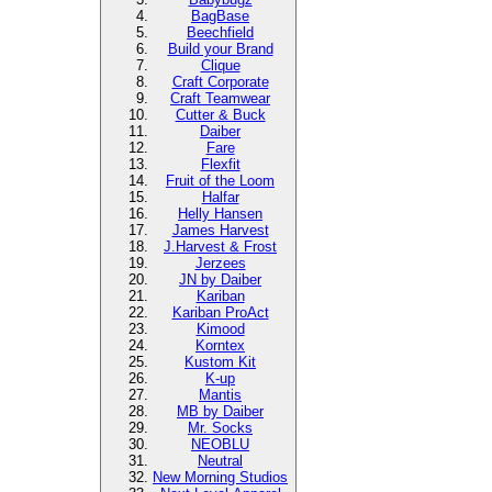
BagBase
Beechfield
Build your Brand
Clique
Craft Corporate
Craft Teamwear
Cutter & Buck
Daiber
Fare
Flexfit
Fruit of the Loom
Halfar
Helly Hansen
James Harvest
J.Harvest & Frost
Jerzees
JN by Daiber
Kariban
Kariban ProAct
Kimood
Korntex
Kustom Kit
K-up
Mantis
MB by Daiber
Mr. Socks
NEOBLU
Neutral
New Morning Studios