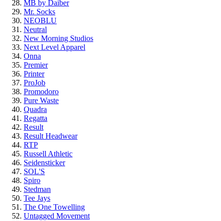
MB by Daiber
Mr. Socks
NEOBLU
Neutral
New Morning Studios
Next Level Apparel
Onna
Premier
Printer
ProJob
Promodoro
Pure Waste
Quadra
Regatta
Result
Result Headwear
RTP
Russell Athletic
Seidensticker
SOL'S
Spiro
Stedman
Tee Jays
The One Towelling
Untagged Movement