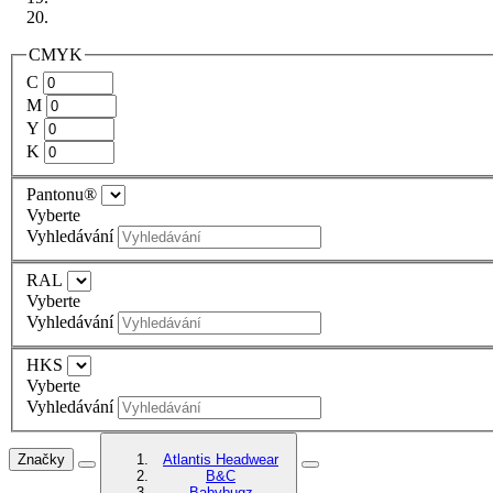
CMYK
C
M
Y
K
Pantonu®
Vyberte
Vyhledávání
RAL
Vyberte
Vyhledávání
HKS
Vyberte
Vyhledávání
Značky
Atlantis Headwear
B&C
Babybugz