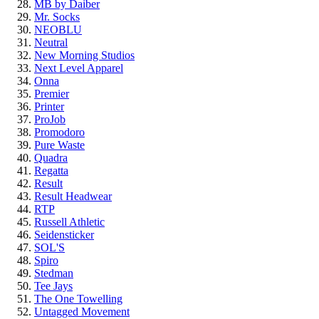
MB by Daiber
Mr. Socks
NEOBLU
Neutral
New Morning Studios
Next Level Apparel
Onna
Premier
Printer
ProJob
Promodoro
Pure Waste
Quadra
Regatta
Result
Result Headwear
RTP
Russell Athletic
Seidensticker
SOL'S
Spiro
Stedman
Tee Jays
The One Towelling
Untagged Movement