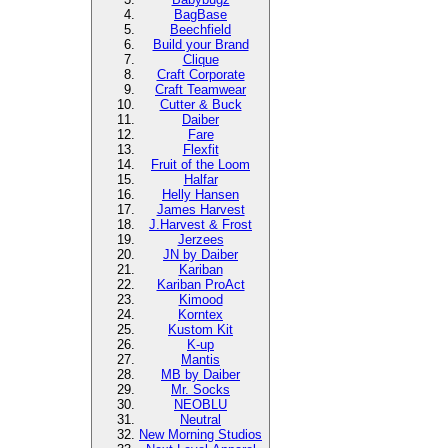
BagBase
Beechfield
Build your Brand
Clique
Craft Corporate
Craft Teamwear
Cutter & Buck
Daiber
Fare
Flexfit
Fruit of the Loom
Halfar
Helly Hansen
James Harvest
J.Harvest & Frost
Jerzees
JN by Daiber
Kariban
Kariban ProAct
Kimood
Korntex
Kustom Kit
K-up
Mantis
MB by Daiber
Mr. Socks
NEOBLU
Neutral
New Morning Studios