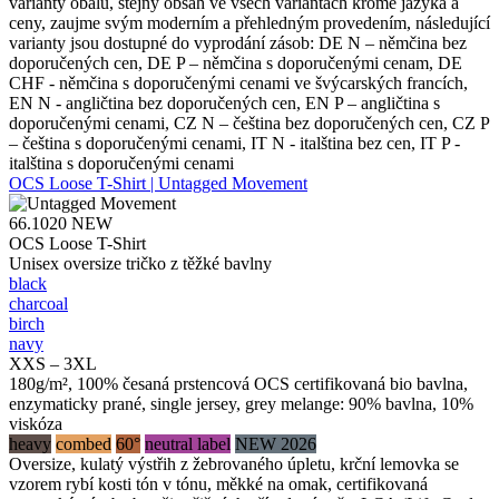
varianty obalu, stejný obsah ve všech variantách kromě jazyka a
ceny, zaujme svým moderním a přehledným provedením, následující
varianty jsou dostupné do vyprodání zásob: DE N – němčina bez
doporučených cen, DE P – němčina s doporučenými cenam, DE
CHF - němčina s doporučenými cenami ve švýcarských francích,
EN N - angličtina bez doporučených cen, EN P – angličtina s
doporučenými cenami, CZ N – čeština bez doporučených cen, CZ P
– čeština s doporučenými cenami, IT N - italština bez cen, IT P -
italština s doporučenými cenami
OCS Loose T-Shirt | Untagged Movement
66.1020
NEW
OCS Loose T-Shirt
Unisex oversize tričko z těžké bavlny
black
charcoal
birch
navy
XXS – 3XL
180g/m², 100% česaná prstencová OCS certifikovaná bio bavlna,
enzymaticky prané, single jersey, grey melange: 90% bavlna, 10%
viskóza
heavy
combed
60°
neutral label
NEW 2026
Oversize, kulatý výstřih z žebrovaného úpletu, krční lemovka se
vzorem rybí kosti tón v tónu, měkké na omak, certifikovaná