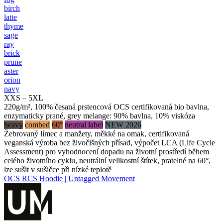
birch
latte
thyme
sage
ray
brick
prune
aster
orion
navy
XXS – 5XL
220g/m², 100% česaná prstencová OCS certifikovaná bio bavlna,
enzymaticky prané, grey melange: 90% bavlna, 10% viskóza
heavy
combed
60°
neutral label
NEW 2026
Žebrovaný límec a manžety, měkké na omak, certifikovaná
veganská výroba bez živočišných přísad, výpočet LCA (Life Cycle
Assessment) pro vyhodnocení dopadu na životní prostředí během
celého životního cyklu, neutrální velikostní štítek, pratelné na 60°,
lze sušit v sušičce při nízké teplotě
OCS RCS Hoodie | Untagged Movement