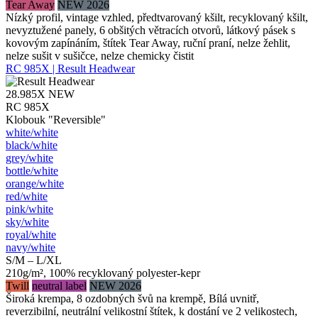
Tear Away
NEW 2026
Nízký profil, vintage vzhled, předtvarovaný kšilt, recyklovaný kšilt,
nevyztužené panely, 6 obšitých větracích otvorů, látkový pásek s
kovovým zapínáním, štítek Tear Away, ruční praní, nelze žehlit,
nelze sušit v sušičce, nelze chemicky čistit
RC 985X | Result Headwear
28.985X
NEW
RC 985X
Klobouk "Reversible"
white/​white
black/​white
grey/​white
bottle/​white
orange/​white
red/​white
pink/​white
sky/​white
royal/​white
navy/​white
S/M – L/XL
210g/m², 100% recyklovaný polyester-kepr
Twill
neutral label
NEW 2026
Široká krempa, 8 ozdobných švů na krempě, Bílá uvnitř,
reverzibilní, neutrální velikostní štítek, k dostání ve 2 velikostech,