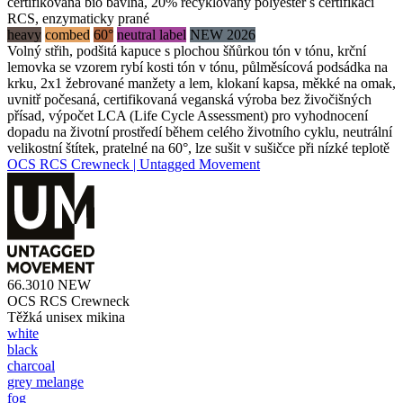
certifikovaná bio bavlna, 20% recyklovaný polyester s certifikací
RCS, enzymaticky prané
heavy
combed
60°
neutral label
NEW 2026
Volný střih, podšitá kapuce s plochou šňůrkou tón v tónu, krční
lemovka se vzorem rybí kosti tón v tónu, půlměsícová podsádka na
krku, 2x1 žebrované manžety a lem, klokaní kapsa, měkké na omak,
uvnitř počesaná, certifikovaná veganská výroba bez živočišných
přísad, výpočet LCA (Life Cycle Assessment) pro vyhodnocení
dopadu na životní prostředí během celého životního cyklu, neutrální
velikostní štítek, pratelné na 60°, lze sušit v sušičce při nízké teplotě
OCS RCS Crewneck | Untagged Movement
66.3010
NEW
OCS RCS Crewneck
Těžká unisex mikina
white
black
charcoal
grey melange
fog