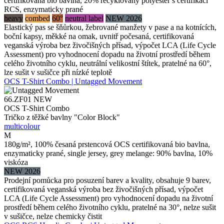
certifikovaná bio bavlna, 20% recyklovaný polyester s certifikací
RCS, enzymaticky prané
heavy
combed
60°
neutral label
NEW 2026
Elastický pas se šňůrkou, žebrované manžety v pase a na kotnících,
boční kapsy, měkké na omak, uvnitř počesaná, certifikovaná
veganská výroba bez živočišných přísad, výpočet LCA (Life Cycle
Assessment) pro vyhodnocení dopadu na životní prostředí během
celého životního cyklu, neutrální velikostní štítek, pratelné na 60°,
lze sušit v sušičce při nízké teplotě
OCS T-Shirt Combo | Untagged Movement
66.ZF01
NEW
OCS T-Shirt Combo
Tričko z těžké bavlny "Color Block"
multicolour
M
180g/m², 100% česaná prstencová OCS certifikovaná bio bavlna,
enzymaticky prané, single jersey, grey melange: 90% bavlna, 10%
viskóza
NEW 2026
Prodejní pomůcka pro posuzení barev a kvality, obsahuje 9 barev,
certifikovaná veganská výroba bez živočišných přísad, výpočet
LCA (Life Cycle Assessment) pro vyhodnocení dopadu na životní
prostředí během celého životního cyklu, pratelné na 30°, nelze sušit
v sušičce, nelze chemicky čistit