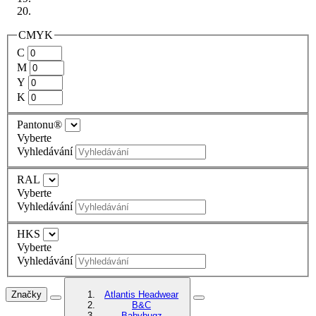
CMYK
C
M
Y
K
Pantonu®
Vyberte
Vyhledávání
RAL
Vyberte
Vyhledávání
HKS
Vyberte
Vyhledávání
Značky
Atlantis Headwear
B&C
Babybugz