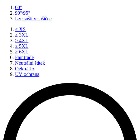
60°
90°/95°
Lze sušit v sušičce
≤ XS
≥ 3XL
≥ 4XL
≥ 5XL
≥ 6XL
Fair trade
Neutrální štítek
Oeko-Tex
UV ochrana