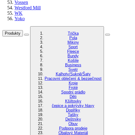
Vossen
Westford Mill
WK
Yoko
Produkty
Trička
Pola
Mikiny
Sport
Fleece
Bundy
Košile
Business
Svetr
Kalhoty/Sukně/Šaty
Pracovní oblečení & bezpečnost
Kroje
Froté
Spodní prádlo
Děti
Kšiltovky
čepice a pokrývky hlavy
Doplňky
Tašky
Deštníky
Obuv
Podpora prodeje
Obalový Materiál