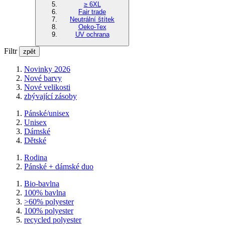
≥ 6XL
Fair trade
Neutrální štítek
Oeko-Tex
UV ochrana
Filtr
zpět
Novinky 2026
Nové barvy
Nové velikosti
zbývající zásoby
Pánské/unisex
Unisex
Dámské
Dětské
Rodina
Pánské + dámské duo
Bio-bavlna
100% bavlna
>60% polyester
100% polyester
recycled polyester