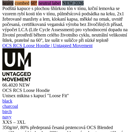
heavy
combed
60°
neutral label
NEW 2026
Podšitá kapuce s plochou šňůrkou tón v tónu, krční lemovka se
vzorem rybí kosti tón v tónu, půlměsícová podsádka na krku, 2x1
žebrované manžety a lem, klokaní kapsa, měkké na omak, uvnitř
počesaná, certifikovaná veganská výroba bez živočišných přísad,
výpočet LCA (Life Cycle Assessment) pro vyhodnocení dopadu na
životní prostředí během celého životního cyklu, neutrální velikostní
štítek, pratelné na 60°, lze sušit v sušičce při nízké teplotě
OCS RCS Loose Hoodie | Untagged Movement
66.4020
NEW
OCS RCS Loose Hoodie
Unisex mikina s kapucí "Loose Fit"
black
charcoal
birch
navy
XXS – 3XL
350g/m², 80% předepraná česaná prstencová OCS Blended