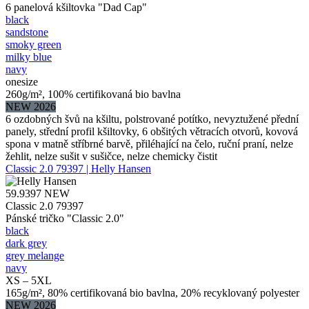
6 panelová kšiltovka "Dad Cap"
black
sandstone
smoky green
milky blue
navy
onesize
260g/m², 100% certifikovaná bio bavlna
NEW 2026
6 ozdobných švů na kšiltu, polstrované potítko, nevyztužené přední
panely, střední profil kšiltovky, 6 obšitých větracích otvorů, kovová
spona v matně stříbrné barvě, přiléhající na čelo, ruční praní, nelze
žehlit, nelze sušit v sušičce, nelze chemicky čistit
Classic 2.0 79397 | Helly Hansen
59.9397
NEW
Classic 2.0 79397
Pánské tričko "Classic 2.0"
black
dark grey
grey melange
navy
XS – 5XL
165g/m², 80% certifikovaná bio bavlna, 20% recyklovaný polyester
NEW 2026