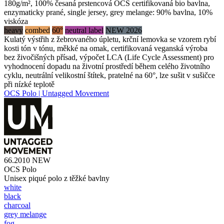
180g/m², 100% česaná prstencová OCS certifikovaná bio bavlna,
enzymaticky prané, single jersey, grey melange: 90% bavlna, 10%
viskóza
heavy
combed
60°
neutral label
NEW 2026
Kulatý výstřih z žebrovaného úpletu, krční lemovka se vzorem rybí
kosti tón v tónu, měkké na omak, certifikovaná veganská výroba
bez živočišných přísad, výpočet LCA (Life Cycle Assessment) pro
vyhodnocení dopadu na životní prostředí během celého životního
cyklu, neutrální velikostní štítek, pratelné na 60°, lze sušit v sušičce
při nízké teplotě
OCS Polo | Untagged Movement
66.2010
NEW
OCS Polo
Unisex piqué polo z těžké bavlny
white
black
charcoal
grey melange
fog