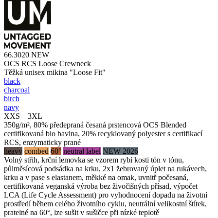
66.3020
NEW
OCS RCS Loose Crewneck
Těžká unisex mikina "Loose Fit"
black
charcoal
birch
navy
XXS – 3XL
350g/m², 80% předepraná česaná prstencová OCS Blended
certifikovaná bio bavlna, 20% recyklovaný polyester s certifikací
RCS, enzymaticky prané
heavy
combed
60°
neutral label
NEW 2026
Volný střih, krční lemovka se vzorem rybí kosti tón v tónu,
půlměsícová podsádka na krku, 2x1 žebrovaný úplet na rukávech,
krku a v pase s elastanem, měkké na omak, uvnitř počesaná,
certifikovaná veganská výroba bez živočišných přísad, výpočet
LCA (Life Cycle Assessment) pro vyhodnocení dopadu na životní
prostředí během celého životního cyklu, neutrální velikostní štítek,
pratelné na 60°, lze sušit v sušičce při nízké teplotě