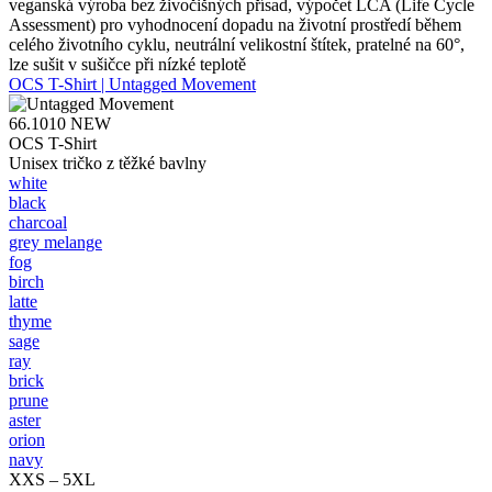
veganská výroba bez živočišných přísad, výpočet LCA (Life Cycle
Assessment) pro vyhodnocení dopadu na životní prostředí během
celého životního cyklu, neutrální velikostní štítek, pratelné na 60°,
lze sušit v sušičce při nízké teplotě
OCS T-Shirt | Untagged Movement
66.1010
NEW
OCS T-Shirt
Unisex tričko z těžké bavlny
white
black
charcoal
grey melange
fog
birch
latte
thyme
sage
ray
brick
prune
aster
orion
navy
XXS – 5XL