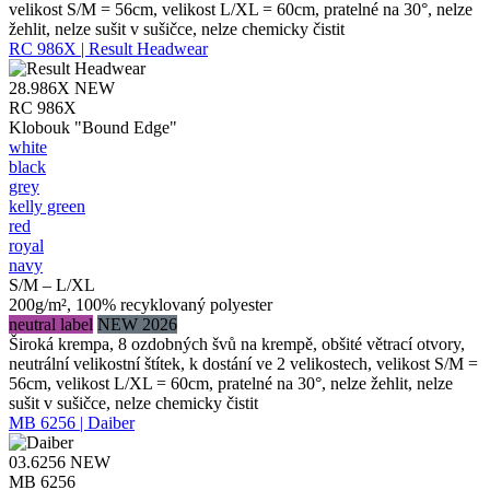
velikost S/M = 56cm, velikost L/XL = 60cm, pratelné na 30°, nelze
žehlit, nelze sušit v sušičce, nelze chemicky čistit
RC 986X | Result Headwear
28.986X
NEW
RC 986X
Klobouk "Bound Edge"
white
black
grey
kelly green
red
royal
navy
S/M – L/XL
200g/m², 100% recyklovaný polyester
neutral label
NEW 2026
Široká krempa, 8 ozdobných švů na krempě, obšité větrací otvory,
neutrální velikostní štítek, k dostání ve 2 velikostech, velikost S/M =
56cm, velikost L/XL = 60cm, pratelné na 30°, nelze žehlit, nelze
sušit v sušičce, nelze chemicky čistit
MB 6256 | Daiber
03.6256
NEW
MB 6256