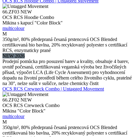
OCS RCS Hoodie Combo | Untagged Movement
66.ZF03
NEW
OCS RCS Hoodie Combo
Mikina s kapucí "Color Block"
multicolour
M
350g/m², 80% předepraná česaná prstencová OCS Blended
certifikovaná bio bavlna, 20% recyklovaný polyester s certifikací
RCS, enzymaticky prané
NEW 2026
Prodejní pomůcka pro posuzení barev a kvality, obsahuje 4 barev,
uvnitř počesaná, certifikovaná veganská výroba bez živočišných
přísad, výpočet LCA (Life Cycle Assessment) pro vyhodnocení
dopadu na životní prostředí během celého životního cyklu, pratelné
na 30°, nelze sušit v sušičce, nelze chemicky čistit
OCS RCS Crewneck Combo | Untagged Movement
66.ZF02
NEW
OCS RCS Crewneck Combo
Mikina "Color Block"
multicolour
M
350g/m², 80% předepraná česaná prstencová OCS Blended
certifikovaná bio bavlna, 20% recyklovaný polyester s certifikací