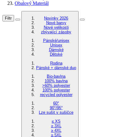
Obalový Materiál
Filtr
Novinky 2026
Nové barvy
Nové velikosti
zbývající zásoby
Pánské/unisex
Unisex
Dámské
Dětské
Rodina
Pánské + dámské duo
Bio-bavlna
100% bavlna
>60% polyester
100% polyester
recycled polyester
60°
90°/95°
Lze sušit v sušičce
≤ XS
≥ 3XL
≥ 4XL
≥ 5XL