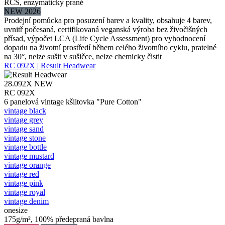
RCS, enzymaticky prané
NEW 2026
Prodejní pomůcka pro posuzení barev a kvality, obsahuje 4 barev,
uvnitř počesaná, certifikovaná veganská výroba bez živočišných
přísad, výpočet LCA (Life Cycle Assessment) pro vyhodnocení
dopadu na životní prostředí během celého životního cyklu, pratelné
na 30°, nelze sušit v sušičce, nelze chemicky čistit
RC 092X | Result Headwear
28.092X
NEW
RC 092X
6 panelová vintage kšiltovka "Pure Cotton"
vintage black
vintage grey
vintage sand
vintage stone
vintage bottle
vintage mustard
vintage orange
vintage red
vintage pink
vintage royal
vintage denim
onesize
175g/m², 100% předepraná bavlna