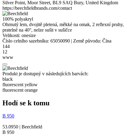
Silver Point, Moor Street, BL9 SAQ Bury, United Kingdom
https://beechfieldbrands.com/contact
100%
polyakryl
Ohrnutý lem, dvojitě pletená, měkké na omak, 2 reflexní pruhy,
pratelné na 40°, nelze sušit v sušičce
Velikosti:
onesize
Číslo celního sazebníku:
65050090
|
Země původu:
Čína
144
12
www
Produkt je dostupný v následujících barvách:
black
fluorescent yellow
fluorescent orange
Hodí se k tomu
B 950
53.0950 | Beechfield
B 950