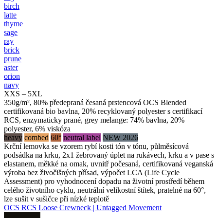
birch
latte
thyme
sage
ray
brick
prune
aster
orion
navy
XXS – 5XL
350g/m², 80% předepraná česaná prstencová OCS Blended
certifikovaná bio bavlna, 20% recyklovaný polyester s certifikací
RCS, enzymaticky prané, grey melange: 74% bavlna, 20%
polyester, 6% viskóza
heavy
combed
60°
neutral label
NEW 2026
Krční lemovka se vzorem rybí kosti tón v tónu, půlměsícová
podsádka na krku, 2x1 žebrovaný úplet na rukávech, krku a v pase s
elastanem, měkké na omak, uvnitř počesaná, certifikovaná veganská
výroba bez živočišných přísad, výpočet LCA (Life Cycle
Assessment) pro vyhodnocení dopadu na životní prostředí během
celého životního cyklu, neutrální velikostní štítek, pratelné na 60°,
lze sušit v sušičce při nízké teplotě
OCS RCS Loose Crewneck | Untagged Movement