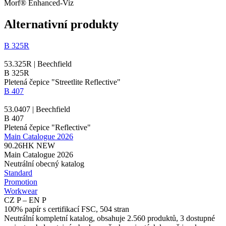
Morf® Enhanced-Viz
Alternativní produkty
B 325R
53.325R | Beechfield
B 325R
Pletená čepice "Streetlite Reflective"
B 407
53.0407 | Beechfield
B 407
Pletená čepice "Reflective"
Main Catalogue 2026
90.26HK
NEW
Main Catalogue 2026
Neutrální obecný katalog
Standard
Promotion
Workwear
CZ P – EN P
100% papír s certifikací FSC, 504 stran
Neutrální kompletní katalog, obsahuje 2.560 produktů, 3 dostupné