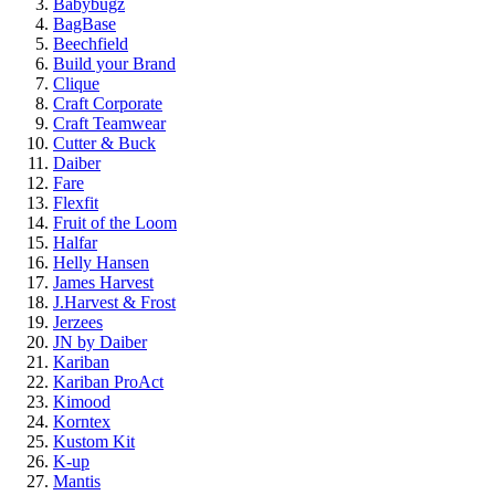
Babybugz
BagBase
Beechfield
Build your Brand
Clique
Craft Corporate
Craft Teamwear
Cutter & Buck
Daiber
Fare
Flexfit
Fruit of the Loom
Halfar
Helly Hansen
James Harvest
J.Harvest & Frost
Jerzees
JN by Daiber
Kariban
Kariban ProAct
Kimood
Korntex
Kustom Kit
K-up
Mantis