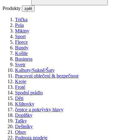
Produkty
zpět
Trička
Pola
Mikiny
Sport
Fleece
Bundy
Košile
Business
Svetr
Kalhoty/Sukně/Šaty
Pracovní oblečení & bezpečnost
Kroje
Froté
Spodní prádlo
Děti
Kšiltovky
čepice a pokrývky hlavy
Doplňky
Tašky
Deštníky
Obuv
Podpora prodeje