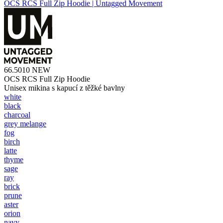
OCS RCS Full Zip Hoodie | Untagged Movement
66.5010
NEW
OCS RCS Full Zip Hoodie
Unisex mikina s kapucí z těžké bavlny
white
black
charcoal
grey melange
fog
birch
latte
thyme
sage
ray
brick
prune
aster
orion
navy