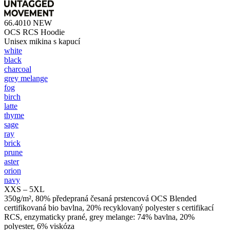
66.4010
NEW
OCS RCS Hoodie
Unisex mikina s kapucí
white
black
charcoal
grey melange
fog
birch
latte
thyme
sage
ray
brick
prune
aster
orion
navy
XXS – 5XL
350g/m², 80% předepraná česaná prstencová OCS Blended
certifikovaná bio bavlna, 20% recyklovaný polyester s certifikací
RCS, enzymaticky prané, grey melange: 74% bavlna, 20%
polyester, 6% viskóza