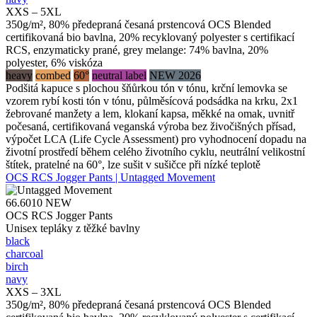
XXS – 5XL
350g/m², 80% předepraná česaná prstencová OCS Blended
certifikovaná bio bavlna, 20% recyklovaný polyester s certifikací
RCS, enzymaticky prané, grey melange: 74% bavlna, 20%
polyester, 6% viskóza
heavy
combed
60°
neutral label
NEW 2026
Podšitá kapuce s plochou šňůrkou tón v tónu, krční lemovka se
vzorem rybí kosti tón v tónu, půlměsícová podsádka na krku, 2x1
žebrované manžety a lem, klokaní kapsa, měkké na omak, uvnitř
počesaná, certifikovaná veganská výroba bez živočišných přísad,
výpočet LCA (Life Cycle Assessment) pro vyhodnocení dopadu na
životní prostředí během celého životního cyklu, neutrální velikostní
štítek, pratelné na 60°, lze sušit v sušičce při nízké teplotě
OCS RCS Jogger Pants | Untagged Movement
66.6010
NEW
OCS RCS Jogger Pants
Unisex tepláky z těžké bavlny
black
charcoal
birch
navy
XXS – 3XL
350g/m², 80% předepraná česaná prstencová OCS Blended