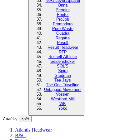
Next Level Apparel
Onna
Premier
Printer
ProJob
Promodoro
Pure Waste
Quadra
Regatta
Result
Result Headwear
RTP
Russell Athletic
Seidensticker
SOL'S
Spiro
Stedman
Tee Jays
The One Towelling
Untagged Movement
Vossen
Westford Mill
WK
Yoko
Značky
zpět
Atlantis Headwear
B&C