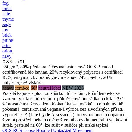
fog
birch
latte
thyme
sage
ray
brick
prune
aster
orion
navy
XXS – 5XL
350g/m², 80% předepraná česaná prstencová OCS Blended
certifikovaná bio bavlna, 20% recyklovaný polyester s certifikací
RCS, enzymaticky prané, grey melange: 74% bavlna, 20%
polyester, 6% viskóza
heavy
combed
60°
neutral label
NEW 2026
Podšitá kapuce s plochou šňůrkou tón v tónu, krční lemovka se
vzorem rybí kosti tón v tónu, půlměsícová podsádka na krku, 2x1
žebrované manžety a lem, klokaní kapsa, měkké na omak, uvnitř
počesaná, certifikovaná veganská výroba bez živočišných přísad,
výpočet LCA (Life Cycle Assessment) pro vyhodnocení dopadu na
životní prostředí během celého životního cyklu, neutrální velikostní
štítek, pratelné na 60°, lze sušit v sušičce při nízké teplotě
OCS RCS Loose Hoodie | Untagged Movement