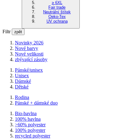
≥ 6XL
Fair trade
Neutrální štítek
Oeko-Tex
UV ochrana
Filtr
zpět
Novinky 2026
Nové barvy
Nové velikosti
zbývající zásoby
Pánské/unisex
Unisex
Dámské
Dětské
Rodina
Pánské + dámské duo
Bio-bavlna
100% bavlna
>60% polyester
100% polyester
recycled polyester