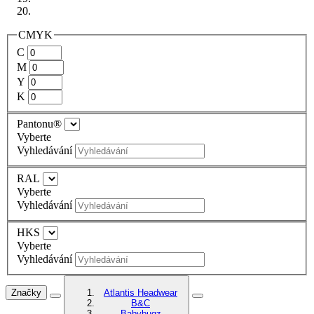
CMYK
C
M
Y
K
Pantonu®
Vyberte
Vyhledávání
RAL
Vyberte
Vyhledávání
HKS
Vyberte
Vyhledávání
Značky
Atlantis Headwear
B&C
Babybugz