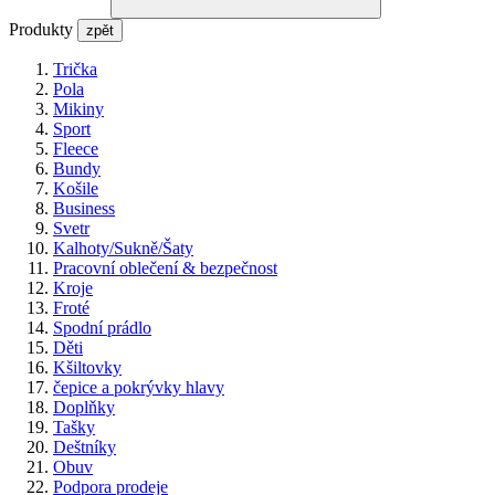
Produkty
zpět
Trička
Pola
Mikiny
Sport
Fleece
Bundy
Košile
Business
Svetr
Kalhoty/Sukně/Šaty
Pracovní oblečení & bezpečnost
Kroje
Froté
Spodní prádlo
Děti
Kšiltovky
čepice a pokrývky hlavy
Doplňky
Tašky
Deštníky
Obuv
Podpora prodeje