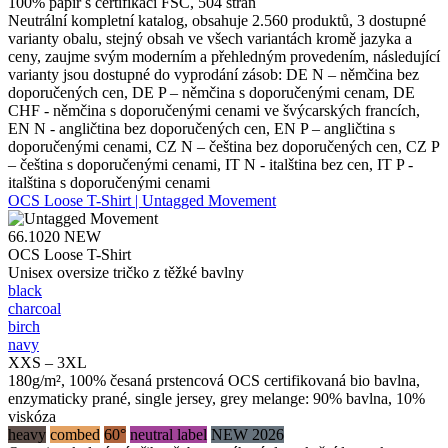
100% papír s certifikací FSC, 504 stran
Neutrální kompletní katalog, obsahuje 2.560 produktů, 3 dostupné
varianty obalu, stejný obsah ve všech variantách kromě jazyka a
ceny, zaujme svým moderním a přehledným provedením, následující
varianty jsou dostupné do vyprodání zásob: DE N – němčina bez
doporučených cen, DE P – němčina s doporučenými cenam, DE
CHF - němčina s doporučenými cenami ve švýcarských francích,
EN N - angličtina bez doporučených cen, EN P – angličtina s
doporučenými cenami, CZ N – čeština bez doporučených cen, CZ P
– čeština s doporučenými cenami, IT N - italština bez cen, IT P -
italština s doporučenými cenami
OCS Loose T-Shirt | Untagged Movement
66.1020
NEW
OCS Loose T-Shirt
Unisex oversize tričko z těžké bavlny
black
charcoal
birch
navy
XXS – 3XL
180g/m², 100% česaná prstencová OCS certifikovaná bio bavlna,
enzymaticky prané, single jersey, grey melange: 90% bavlna, 10%
viskóza
heavy
combed
60°
neutral label
NEW 2026