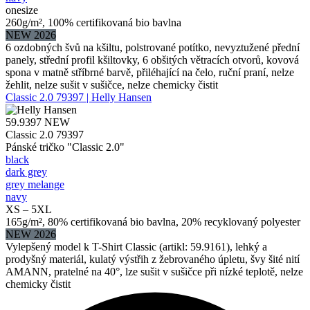
onesize
260g/m², 100% certifikovaná bio bavlna
NEW 2026
6 ozdobných švů na kšiltu, polstrované potítko, nevyztužené přední
panely, střední profil kšiltovky, 6 obšitých větracích otvorů, kovová
spona v matně stříbrné barvě, přiléhající na čelo, ruční praní, nelze
žehlit, nelze sušit v sušičce, nelze chemicky čistit
Classic 2.0 79397 | Helly Hansen
59.9397
NEW
Classic 2.0 79397
Pánské tričko "Classic 2.0"
black
dark grey
grey melange
navy
XS – 5XL
165g/m², 80% certifikovaná bio bavlna, 20% recyklovaný polyester
NEW 2026
Vylepšený model k T-Shirt Classic (artikl: 59.9161), lehký a
prodyšný materiál, kulatý výstřih z žebrovaného úpletu, švy šité nití
AMANN, pratelné na 40°, lze sušit v sušičce při nízké teplotě, nelze
chemicky čistit