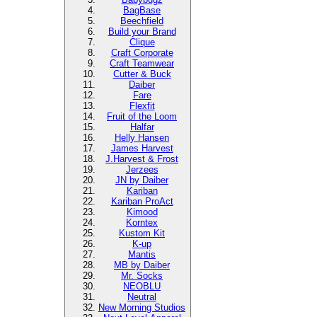
BagBase
Beechfield
Build your Brand
Clique
Craft Corporate
Craft Teamwear
Cutter & Buck
Daiber
Fare
Flexfit
Fruit of the Loom
Halfar
Helly Hansen
James Harvest
J.Harvest & Frost
Jerzees
JN by Daiber
Kariban
Kariban ProAct
Kimood
Korntex
Kustom Kit
K-up
Mantis
MB by Daiber
Mr. Socks
NEOBLU
Neutral
New Morning Studios