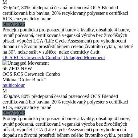
M
350g/m², 80% předepraná česaná prstencová OCS Blended
certifikovaná bio bavlna, 20% recyklovaný polyester s certifikací
RCS, enzymaticky prané
NEW 2026
Prodejní pomůcka pro posuzení barev a kvality, obsahuje 4 barev,
uvnitř počesaná, certifikovaná veganská výroba bez živočišných
přísad, výpočet LCA (Life Cycle Assessment) pro vyhodnocení
dopadu na životní prostředí během celého životního cyklu, pratelné
na 30°, nelze sušit v sušičce, nelze chemicky čistit
OCS RCS Crewneck Combo | Untagged Movement
66.ZF02
NEW
OCS RCS Crewneck Combo
Mikina "Color Block"
multicolour
M
350g/m², 80% předepraná česaná prstencová OCS Blended
certifikovaná bio bavlna, 20% recyklovaný polyester s certifikací
RCS, enzymaticky prané
NEW 2026
Prodejní pomůcka pro posuzení barev a kvality, obsahuje 4 barev,
uvnitř počesaná, certifikovaná veganská výroba bez živočišných
přísad, výpočet LCA (Life Cycle Assessment) pro vyhodnocení
dopadu na životní prostředí během celého životního cyklu, pratelné