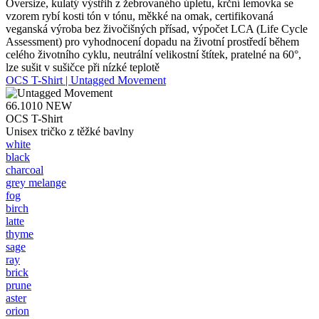
Oversize, kulatý výstřih z žebrovaného úpletu, krční lemovka se
vzorem rybí kosti tón v tónu, měkké na omak, certifikovaná
veganská výroba bez živočišných přísad, výpočet LCA (Life Cycle
Assessment) pro vyhodnocení dopadu na životní prostředí během
celého životního cyklu, neutrální velikostní štítek, pratelné na 60°,
lze sušit v sušičce při nízké teplotě
OCS T-Shirt | Untagged Movement
66.1010
NEW
OCS T-Shirt
Unisex tričko z těžké bavlny
white
black
charcoal
grey melange
fog
birch
latte
thyme
sage
ray
brick
prune
aster
orion