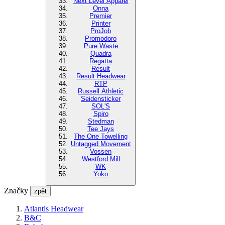
Next Level Apparel
Onna
Premier
Printer
ProJob
Promodoro
Pure Waste
Quadra
Regatta
Result
Result Headwear
RTP
Russell Athletic
Seidensticker
SOL'S
Spiro
Stedman
Tee Jays
The One Towelling
Untagged Movement
Vossen
Westford Mill
WK
Yoko
Značky
zpět
Atlantis Headwear
B&C