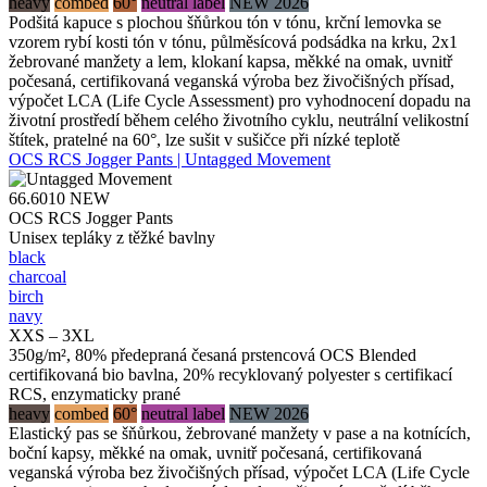
heavy
combed
60°
neutral label
NEW 2026
Podšitá kapuce s plochou šňůrkou tón v tónu, krční lemovka se
vzorem rybí kosti tón v tónu, půlměsícová podsádka na krku, 2x1
žebrované manžety a lem, klokaní kapsa, měkké na omak, uvnitř
počesaná, certifikovaná veganská výroba bez živočišných přísad,
výpočet LCA (Life Cycle Assessment) pro vyhodnocení dopadu na
životní prostředí během celého životního cyklu, neutrální velikostní
štítek, pratelné na 60°, lze sušit v sušičce při nízké teplotě
OCS RCS Jogger Pants | Untagged Movement
66.6010
NEW
OCS RCS Jogger Pants
Unisex tepláky z těžké bavlny
black
charcoal
birch
navy
XXS – 3XL
350g/m², 80% předepraná česaná prstencová OCS Blended
certifikovaná bio bavlna, 20% recyklovaný polyester s certifikací
RCS, enzymaticky prané
heavy
combed
60°
neutral label
NEW 2026
Elastický pas se šňůrkou, žebrované manžety v pase a na kotnících,
boční kapsy, měkké na omak, uvnitř počesaná, certifikovaná
veganská výroba bez živočišných přísad, výpočet LCA (Life Cycle