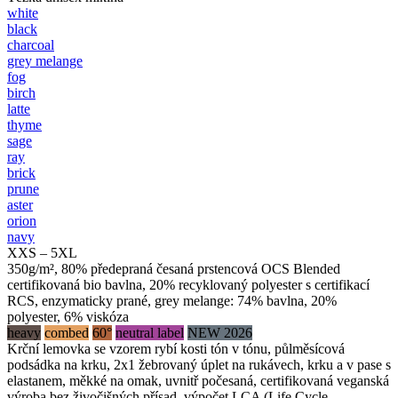
white
black
charcoal
grey melange
fog
birch
latte
thyme
sage
ray
brick
prune
aster
orion
navy
XXS – 5XL
350g/m², 80% předepraná česaná prstencová OCS Blended
certifikovaná bio bavlna, 20% recyklovaný polyester s certifikací
RCS, enzymaticky prané, grey melange: 74% bavlna, 20%
polyester, 6% viskóza
heavy
combed
60°
neutral label
NEW 2026
Krční lemovka se vzorem rybí kosti tón v tónu, půlměsícová
podsádka na krku, 2x1 žebrovaný úplet na rukávech, krku a v pase s
elastanem, měkké na omak, uvnitř počesaná, certifikovaná veganská
výroba bez živočišných přísad, výpočet LCA (Life Cycle