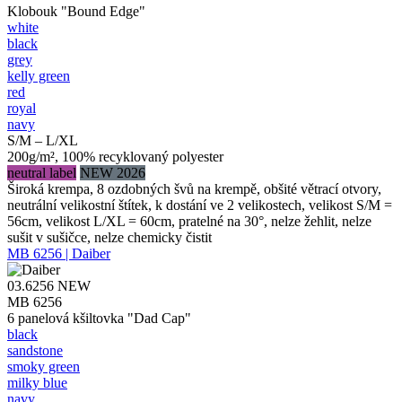
Klobouk "Bound Edge"
white
black
grey
kelly green
red
royal
navy
S/M – L/XL
200g/m², 100% recyklovaný polyester
neutral label
NEW 2026
Široká krempa, 8 ozdobných švů na krempě, obšité větrací otvory,
neutrální velikostní štítek, k dostání ve 2 velikostech, velikost S/M =
56cm, velikost L/XL = 60cm, pratelné na 30°, nelze žehlit, nelze
sušit v sušičce, nelze chemicky čistit
MB 6256 | Daiber
03.6256
NEW
MB 6256
6 panelová kšiltovka "Dad Cap"
black
sandstone
smoky green
milky blue
navy