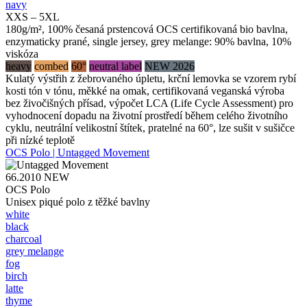
navy
XXS – 5XL
180g/m², 100% česaná prstencová OCS certifikovaná bio bavlna,
enzymaticky prané, single jersey, grey melange: 90% bavlna, 10%
viskóza
heavy
combed
60°
neutral label
NEW 2026
Kulatý výstřih z žebrovaného úpletu, krční lemovka se vzorem rybí
kosti tón v tónu, měkké na omak, certifikovaná veganská výroba
bez živočišných přísad, výpočet LCA (Life Cycle Assessment) pro
vyhodnocení dopadu na životní prostředí během celého životního
cyklu, neutrální velikostní štítek, pratelné na 60°, lze sušit v sušičce
při nízké teplotě
OCS Polo | Untagged Movement
66.2010
NEW
OCS Polo
Unisex piqué polo z těžké bavlny
white
black
charcoal
grey melange
fog
birch
latte
thyme