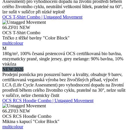
Assessment) pro vyhodnocení dopadu na životní prostředí během
celého životního cyklu, neutrální velikostní štítek, pratelné na 60°,
lze sušit v sušičce při nízké teplotě
OCS T-Shirt Combo | Untagged Movement
66.ZF01
NEW
OCS T-Shirt Combo
Tričko z těžké bavlny "Color Block"
multicolour
M
180g/m², 100% česaná prstencová OCS certifikovaná bio bavlna,
enzymaticky prané, single jersey, grey melange: 90% bavlna, 10%
viskóza
NEW 2026
Prodejní pomůcka pro posuzení barev a kvality, obsahuje 9 barev,
certifikovaná veganská výroba bez živočišných přísad, výpočet
LCA (Life Cycle Assessment) pro vyhodnocení dopadu na životní
prostředí během celého životního cyklu, pratelné na 30°, nelze sušit
v sušičce, nelze chemicky čistit
OCS RCS Hoodie Combo | Untagged Movement
66.ZF03
NEW
OCS RCS Hoodie Combo
Mikina s kapucí "Color Block"
multicolour