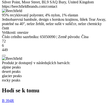
Silver Point, Moor Street, BL9 SAQ Bury, United Kingdom
https://beechfieldbrands.com/contact
95% recyklovaný
polyester
, 4% nylon, 1%
elastan
Jednobarevná bambule, design s horskou krajinou, štítek Tear Away,
pratelné na 40°, nelze žehlit, nelze sušit v sušičce, nelze chemicky
čistit
Velikosti:
onesize
Číslo celního sazebníku:
65050090
|
Země původu:
Čína
72
6
449
Produkt je dostupný v následujících barvách:
alpine peaks
desert peaks
glacier peaks
rocky peaks
Hodí se k tomu
B 394R