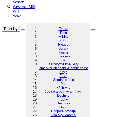
Vossen
Westford Mill
WK
Yoko
Produkty
Trička
Pola
Mikiny
Sport
Fleece
Bundy
Košile
Business
Svetr
Kalhoty/Sukně/Šaty
Pracovní oblečení & bezpečnost
Kroje
Froté
Spodní prádlo
Děti
Kšiltovky
čepice a pokrývky hlavy
Doplňky
Tašky
Deštníky
Obuv
Podpora prodeje
Obalový Materiál