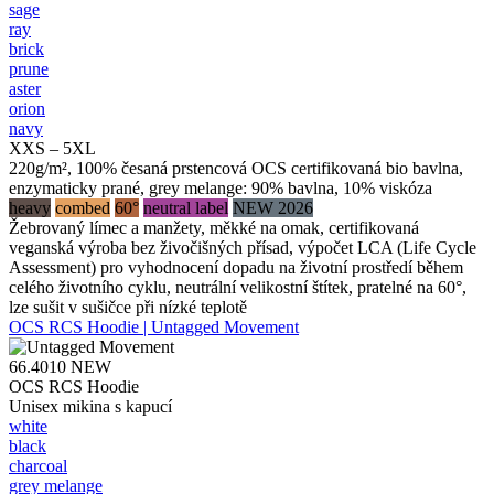
sage
ray
brick
prune
aster
orion
navy
XXS – 5XL
220g/m², 100% česaná prstencová OCS certifikovaná bio bavlna,
enzymaticky prané, grey melange: 90% bavlna, 10% viskóza
heavy
combed
60°
neutral label
NEW 2026
Žebrovaný límec a manžety, měkké na omak, certifikovaná
veganská výroba bez živočišných přísad, výpočet LCA (Life Cycle
Assessment) pro vyhodnocení dopadu na životní prostředí během
celého životního cyklu, neutrální velikostní štítek, pratelné na 60°,
lze sušit v sušičce při nízké teplotě
OCS RCS Hoodie | Untagged Movement
66.4010
NEW
OCS RCS Hoodie
Unisex mikina s kapucí
white
black
charcoal
grey melange