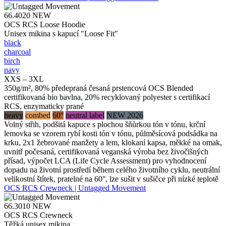
66.4020
NEW
OCS RCS Loose Hoodie
Unisex mikina s kapucí "Loose Fit"
black
charcoal
birch
navy
XXS – 3XL
350g/m², 80% předepraná česaná prstencová OCS Blended
certifikovaná bio bavlna, 20% recyklovaný polyester s certifikací
RCS, enzymaticky prané
heavy
combed
60°
neutral label
NEW 2026
Volný střih, podšitá kapuce s plochou šňůrkou tón v tónu, krční
lemovka se vzorem rybí kosti tón v tónu, půlměsícová podsádka na
krku, 2x1 žebrované manžety a lem, klokaní kapsa, měkké na omak,
uvnitř počesaná, certifikovaná veganská výroba bez živočišných
přísad, výpočet LCA (Life Cycle Assessment) pro vyhodnocení
dopadu na životní prostředí během celého životního cyklu, neutrální
velikostní štítek, pratelné na 60°, lze sušit v sušičce při nízké teplotě
OCS RCS Crewneck | Untagged Movement
66.3010
NEW
OCS RCS Crewneck
Těžká unisex mikina