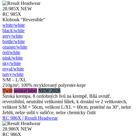
28.985X
NEW
RC 985X
Klobouk "Reversible"
white/​white
black/​white
grey/​white
bottle/​white
orange/​white
red/​white
pink/​white
sky/​white
royal/​white
navy/​white
S/M – L/XL
210g/m², 100% recyklovaný polyester-kepr
Twill
neutral label
NEW 2026
Široká krempa, 8 ozdobných švů na krempě, Bílá uvnitř,
reverzibilní, neutrální velikostní štítek, k dostání ve 2 velikostech,
velikost S/M = 56cm, velikost L/XL = 60cm, pratelné na 30°, nelze
žehlit, nelze sušit v sušičce, nelze chemicky čistit
RC 986X | Result Headwear
28.986X
NEW
RC 986X