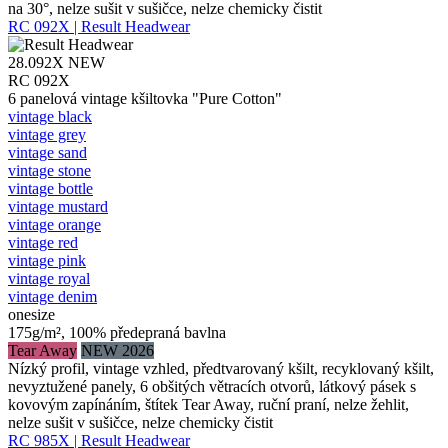
na 30°, nelze sušit v sušičce, nelze chemicky čistit
RC 092X | Result Headwear
28.092X
NEW
RC 092X
6 panelová vintage kšiltovka "Pure Cotton"
vintage black
vintage grey
vintage sand
vintage stone
vintage bottle
vintage mustard
vintage orange
vintage red
vintage pink
vintage royal
vintage denim
onesize
175g/m², 100% předepraná bavlna
Tear Away
NEW 2026
Nízký profil, vintage vzhled, předtvarovaný kšilt, recyklovaný kšilt,
nevyztužené panely, 6 obšitých větracích otvorů, látkový pásek s
kovovým zapínáním, štítek Tear Away, ruční praní, nelze žehlit,
nelze sušit v sušičce, nelze chemicky čistit
RC 985X | Result Headwear