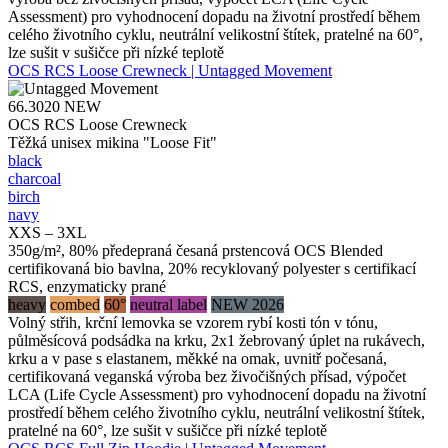
Assessment) pro vyhodnocení dopadu na životní prostředí během
celého životního cyklu, neutrální velikostní štítek, pratelné na 60°,
lze sušit v sušičce při nízké teplotě
OCS RCS Loose Crewneck | Untagged Movement
66.3020
NEW
OCS RCS Loose Crewneck
Těžká unisex mikina "Loose Fit"
black
charcoal
birch
navy
XXS – 3XL
350g/m², 80% předepraná česaná prstencová OCS Blended
certifikovaná bio bavlna, 20% recyklovaný polyester s certifikací
RCS, enzymaticky prané
heavy
combed
60°
neutral label
NEW 2026
Volný střih, krční lemovka se vzorem rybí kosti tón v tónu,
půlměsícová podsádka na krku, 2x1 žebrovaný úplet na rukávech,
krku a v pase s elastanem, měkké na omak, uvnitř počesaná,
certifikovaná veganská výroba bez živočišných přísad, výpočet
LCA (Life Cycle Assessment) pro vyhodnocení dopadu na životní
prostředí během celého životního cyklu, neutrální velikostní štítek,
pratelné na 60°, lze sušit v sušičce při nízké teplotě