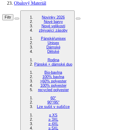
Obalový Materiál
Filtr
Novinky 2026
Nové barvy
Nové velikosti
zbývající zásoby
Pánské/unisex
Unisex
Dámské
Dětské
Rodina
Pánské + dámské duo
Bio-bavlna
100% bavlna
>60% polyester
100% polyester
recycled polyester
60°
90°/95°
Lze sušit v sušičce
≤ XS
≥ 3XL
≥ 4XL
≥ 5XL