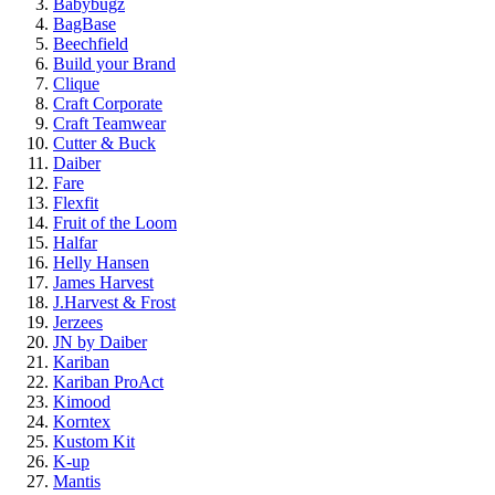
Babybugz
BagBase
Beechfield
Build your Brand
Clique
Craft Corporate
Craft Teamwear
Cutter & Buck
Daiber
Fare
Flexfit
Fruit of the Loom
Halfar
Helly Hansen
James Harvest
J.Harvest & Frost
Jerzees
JN by Daiber
Kariban
Kariban ProAct
Kimood
Korntex
Kustom Kit
K-up
Mantis