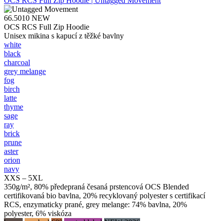
OCS RCS Full Zip Hoodie | Untagged Movement
66.5010
NEW
OCS RCS Full Zip Hoodie
Unisex mikina s kapucí z těžké bavlny
white
black
charcoal
grey melange
fog
birch
latte
thyme
sage
ray
brick
prune
aster
orion
navy
XXS – 5XL
350g/m², 80% předepraná česaná prstencová OCS Blended
certifikovaná bio bavlna, 20% recyklovaný polyester s certifikací
RCS, enzymaticky prané, grey melange: 74% bavlna, 20%
polyester, 6% viskóza