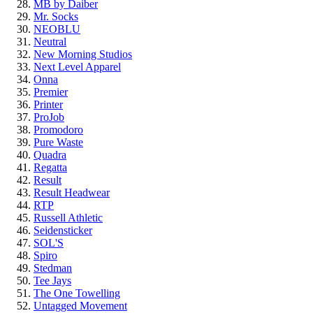
MB by Daiber
Mr. Socks
NEOBLU
Neutral
New Morning Studios
Next Level Apparel
Onna
Premier
Printer
ProJob
Promodoro
Pure Waste
Quadra
Regatta
Result
Result Headwear
RTP
Russell Athletic
Seidensticker
SOL'S
Spiro
Stedman
Tee Jays
The One Towelling
Untagged Movement