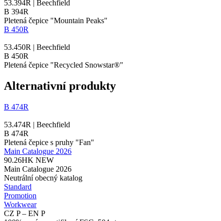
53.394R | Beechfield
B 394R
Pletená čepice "Mountain Peaks"
B 450R
53.450R | Beechfield
B 450R
Pletená čepice "Recycled Snowstar®"
Alternativní produkty
B 474R
53.474R | Beechfield
B 474R
Pletená čepice s pruhy "Fan"
Main Catalogue 2026
90.26HK
NEW
Main Catalogue 2026
Neutrální obecný katalog
Standard
Promotion
Workwear
CZ P – EN P