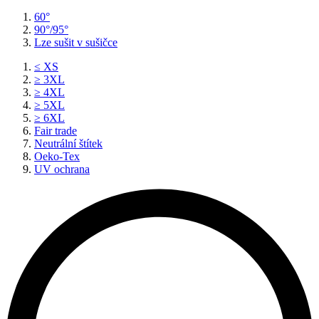
60°
90°/95°
Lze sušit v sušičce
≤ XS
≥ 3XL
≥ 4XL
≥ 5XL
≥ 6XL
Fair trade
Neutrální štítek
Oeko-Tex
UV ochrana