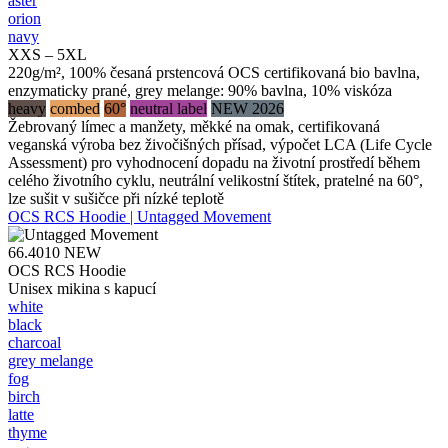
aster
orion
navy
XXS – 5XL
220g/m², 100% česaná prstencová OCS certifikovaná bio bavlna,
enzymaticky prané, grey melange: 90% bavlna, 10% viskóza
heavy
combed
60°
neutral label
NEW 2026
Žebrovaný límec a manžety, měkké na omak, certifikovaná
veganská výroba bez živočišných přísad, výpočet LCA (Life Cycle
Assessment) pro vyhodnocení dopadu na životní prostředí během
celého životního cyklu, neutrální velikostní štítek, pratelné na 60°,
lze sušit v sušičce při nízké teplotě
OCS RCS Hoodie | Untagged Movement
66.4010
NEW
OCS RCS Hoodie
Unisex mikina s kapucí
white
black
charcoal
grey melange
fog
birch
latte
thyme