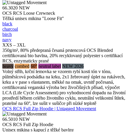
66.3020
NEW
OCS RCS Loose Crewneck
Těžká unisex mikina "Loose Fit"
black
charcoal
birch
navy
XXS – 3XL
350g/m², 80% předepraná česaná prstencová OCS Blended
certifikovaná bio bavlna, 20% recyklovaný polyester s certifikací
RCS, enzymaticky prané
heavy
combed
60°
neutral label
NEW 2026
Volný střih, krční lemovka se vzorem rybí kosti tón v tónu,
půlměsícová podsádka na krku, 2x1 žebrovaný úplet na rukávech,
krku a v pase s elastanem, měkké na omak, uvnitř počesaná,
certifikovaná veganská výroba bez živočišných přísad, výpočet
LCA (Life Cycle Assessment) pro vyhodnocení dopadu na životní
prostředí během celého životního cyklu, neutrální velikostní štítek,
pratelné na 60°, lze sušit v sušičce při nízké teplotě
OCS RCS Full Zip Hoodie | Untagged Movement
66.5010
NEW
OCS RCS Full Zip Hoodie
Unisex mikina s kapucí z těžké bavlny