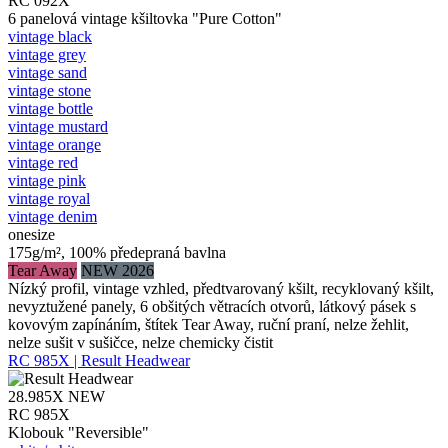
RC 092X
6 panelová vintage kšiltovka "Pure Cotton"
vintage black
vintage grey
vintage sand
vintage stone
vintage bottle
vintage mustard
vintage orange
vintage red
vintage pink
vintage royal
vintage denim
onesize
175g/m², 100% předepraná bavlna
Tear Away
NEW 2026
Nízký profil, vintage vzhled, předtvarovaný kšilt, recyklovaný kšilt,
nevyztužené panely, 6 obšitých větracích otvorů, látkový pásek s
kovovým zapínáním, štítek Tear Away, ruční praní, nelze žehlit,
nelze sušit v sušičce, nelze chemicky čistit
RC 985X | Result Headwear
28.985X
NEW
RC 985X
Klobouk "Reversible"