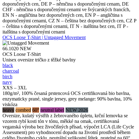
doporučených cen, DE P – němčina s doporučenými cenam, DE
CHF - němčina s doporučenými cenami ve švýcarských francích,
EN N - angličtina bez doporučených cen, EN P – angličtina s
doporučenými cenami, CZ N – čeština bez doporučených cen, CZ P
– čeština s doporučenými cenami, IT N - italština bez cen, IT P -
italština s doporučenými cenami
OCS Loose T-Shirt | Untagged Movement
66.1020
NEW
OCS Loose T-Shirt
Unisex oversize tričko z těžké bavlny
black
charcoal
birch
navy
XXS – 3XL
180g/m², 100% česaná prstencová OCS certifikovaná bio bavlna,
enzymaticky prané, single jersey, grey melange: 90% bavlna, 10%
viskóza
heavy
combed
60°
neutral label
NEW 2026
Oversize, kulatý výstřih z žebrovaného úpletu, krční lemovka se
vzorem rybí kosti tón v tónu, měkké na omak, certifikovaná
veganská výroba bez živočišných přísad, výpočet LCA (Life Cycle
Assessment) pro vyhodnocení dopadu na životní prostředí během
celého životního cyklu, neutrální velikostní štítek, pratelné na 60°,