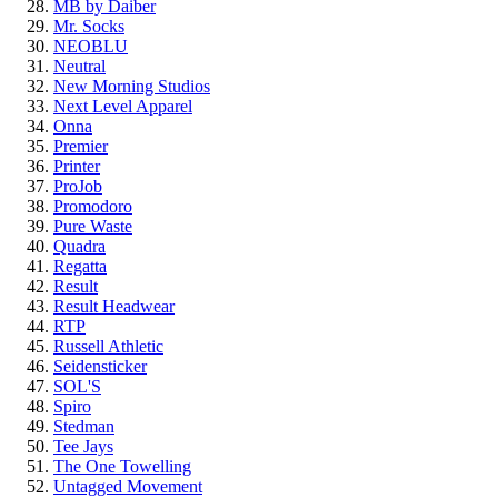
MB by Daiber
Mr. Socks
NEOBLU
Neutral
New Morning Studios
Next Level Apparel
Onna
Premier
Printer
ProJob
Promodoro
Pure Waste
Quadra
Regatta
Result
Result Headwear
RTP
Russell Athletic
Seidensticker
SOL'S
Spiro
Stedman
Tee Jays
The One Towelling
Untagged Movement