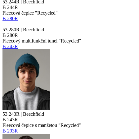
53.244R | Beechfield
B 244R
Fleecová čepice "Recycled"
B 280R
53.280R | Beechfield
B 280R
Fleecový multifunkční tunel "Recycled"
B 243R
53.243R | Beechfield
B 243R
Fleecová čepice s manžetou "Recycled"
B 293R