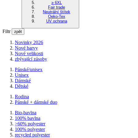
≥ 6XL
Fair trade
Neutrální štítek
Oeko-Tex
UV ochrana
Filtr
zpět
Novinky 2026
Nové barvy
Nové velikosti
zbývající zásoby
Pánské/unisex
Unisex
Dámské
Dětské
Rodina
Pánské + dámské duo
Bio-bavlna
100% bavlna
>60% polyester
100% polyester
recycled polyester