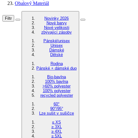
Obalový Materiál
Filtr
Novinky 2026
Nové barvy
Nové velikosti
zbývající zásoby
Pánské/unisex
Unisex
Dámské
Dětské
Rodina
Pánské + dámské duo
Bio-bavlna
100% bavlna
>60% polyester
100% polyester
recycled polyester
60°
90°/95°
Lze sušit v sušičce
≤ XS
≥ 3XL
≥ 4XL
≥ 5XL