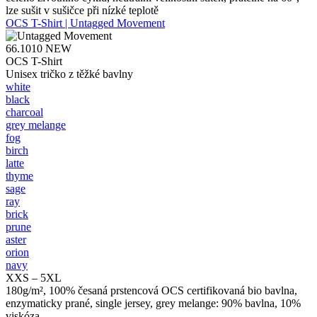
lze sušit v sušičce při nízké teplotě
OCS T-Shirt | Untagged Movement
66.1010
NEW
OCS T-Shirt
Unisex tričko z těžké bavlny
white
black
charcoal
grey melange
fog
birch
latte
thyme
sage
ray
brick
prune
aster
orion
navy
XXS – 5XL
180g/m², 100% česaná prstencová OCS certifikovaná bio bavlna,
enzymaticky prané, single jersey, grey melange: 90% bavlna, 10%
viskóza