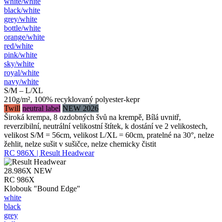
white/​white
black/​white
grey/​white
bottle/​white
orange/​white
red/​white
pink/​white
sky/​white
royal/​white
navy/​white
S/M – L/XL
210g/m², 100% recyklovaný polyester-kepr
Twill
neutral label
NEW 2026
Široká krempa, 8 ozdobných švů na krempě, Bílá uvnitř,
reverzibilní, neutrální velikostní štítek, k dostání ve 2 velikostech,
velikost S/M = 56cm, velikost L/XL = 60cm, pratelné na 30°, nelze
žehlit, nelze sušit v sušičce, nelze chemicky čistit
RC 986X | Result Headwear
28.986X
NEW
RC 986X
Klobouk "Bound Edge"
white
black
grey