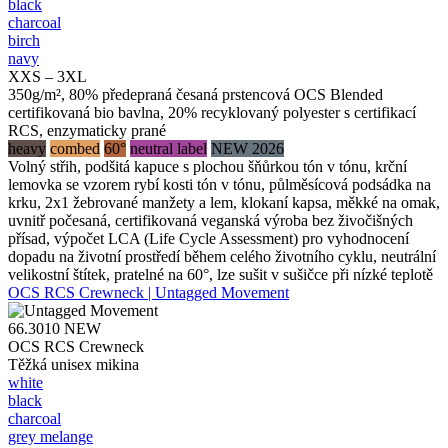
black
charcoal
birch
navy
XXS – 3XL
350g/m², 80% předepraná česaná prstencová OCS Blended
certifikovaná bio bavlna, 20% recyklovaný polyester s certifikací
RCS, enzymaticky prané
heavy
combed
60°
neutral label
NEW 2026
Volný střih, podšitá kapuce s plochou šňůrkou tón v tónu, krční
lemovka se vzorem rybí kosti tón v tónu, půlměsícová podsádka na
krku, 2x1 žebrované manžety a lem, klokaní kapsa, měkké na omak,
uvnitř počesaná, certifikovaná veganská výroba bez živočišných
přísad, výpočet LCA (Life Cycle Assessment) pro vyhodnocení
dopadu na životní prostředí během celého životního cyklu, neutrální
velikostní štítek, pratelné na 60°, lze sušit v sušičce při nízké teplotě
OCS RCS Crewneck | Untagged Movement
66.3010
NEW
OCS RCS Crewneck
Těžká unisex mikina
white
black
charcoal
grey melange