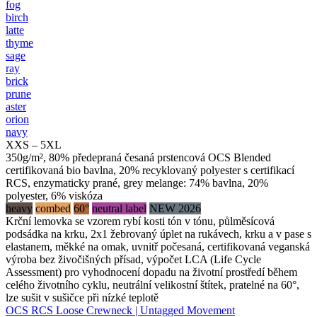
fog
birch
latte
thyme
sage
ray
brick
prune
aster
orion
navy
XXS – 5XL
350g/m², 80% předepraná česaná prstencová OCS Blended
certifikovaná bio bavlna, 20% recyklovaný polyester s certifikací
RCS, enzymaticky prané, grey melange: 74% bavlna, 20%
polyester, 6% viskóza
heavy
combed
60°
neutral label
NEW 2026
Krční lemovka se vzorem rybí kosti tón v tónu, půlměsícová
podsádka na krku, 2x1 žebrovaný úplet na rukávech, krku a v pase s
elastanem, měkké na omak, uvnitř počesaná, certifikovaná veganská
výroba bez živočišných přísad, výpočet LCA (Life Cycle
Assessment) pro vyhodnocení dopadu na životní prostředí během
celého životního cyklu, neutrální velikostní štítek, pratelné na 60°,
lze sušit v sušičce při nízké teplotě
OCS RCS Loose Crewneck | Untagged Movement