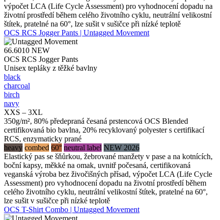
výpočet LCA (Life Cycle Assessment) pro vyhodnocení dopadu na
životní prostředí během celého životního cyklu, neutrální velikostní
štítek, pratelné na 60°, lze sušit v sušičce při nízké teplotě
OCS RCS Jogger Pants | Untagged Movement
66.6010
NEW
OCS RCS Jogger Pants
Unisex tepláky z těžké bavlny
black
charcoal
birch
navy
XXS – 3XL
350g/m², 80% předepraná česaná prstencová OCS Blended
certifikovaná bio bavlna, 20% recyklovaný polyester s certifikací
RCS, enzymaticky prané
heavy
combed
60°
neutral label
NEW 2026
Elastický pas se šňůrkou, žebrované manžety v pase a na kotnících,
boční kapsy, měkké na omak, uvnitř počesaná, certifikovaná
veganská výroba bez živočišných přísad, výpočet LCA (Life Cycle
Assessment) pro vyhodnocení dopadu na životní prostředí během
celého životního cyklu, neutrální velikostní štítek, pratelné na 60°,
lze sušit v sušičce při nízké teplotě
OCS T-Shirt Combo | Untagged Movement