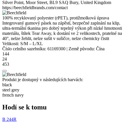
Silver Point, Moor Street, BL9 SAQ Bury, United Kingdom
https://beechfieldbrands.com/contact
100% recyklovaný
polyester
(rPET), protižmolková úprava
Integrovaný gumový pásek na zápěstí, bezpečné zapínání na klip,
ultra-termální tkanina pro dobrý tepelný výkon při nízké hmotnosti
materiálu, štítek Tear Away, k dostání ve 2 velikostech, pratelné na
40°, nelze žehlit, nelze sušit v sušičce, nelze chemicky čistit
Velikosti:
S/M
–
L/XL
Číslo celního sazebníku:
61169300
|
Země původu:
Čína
144
24
453
Produkt je dostupný v následujících barvách:
black
steel grey
french navy
Hodí se k tomu
B 244R