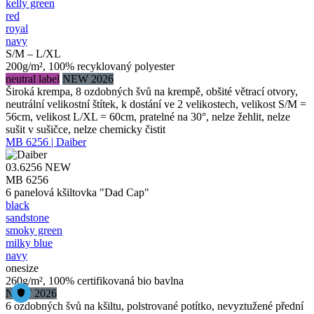
kelly green
red
royal
navy
S/M – L/XL
200g/m², 100% recyklovaný polyester
neutral label
NEW 2026
Široká krempa, 8 ozdobných švů na krempě, obšité větrací otvory,
neutrální velikostní štítek, k dostání ve 2 velikostech, velikost S/M =
56cm, velikost L/XL = 60cm, pratelné na 30°, nelze žehlit, nelze
sušit v sušičce, nelze chemicky čistit
MB 6256 | Daiber
03.6256
NEW
MB 6256
6 panelová kšiltovka "Dad Cap"
black
sandstone
smoky green
milky blue
navy
onesize
260g/m², 100% certifikovaná bio bavlna
NEW 2026
6 ozdobných švů na kšiltu, polstrované potítko, nevyztužené přední