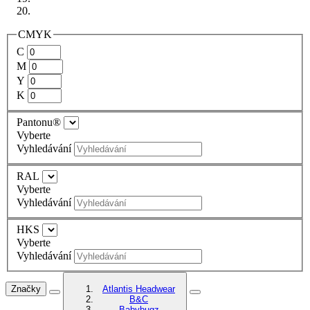
CMYK
C
M
Y
K
Pantonu®
Vyberte
Vyhledávání
RAL
Vyberte
Vyhledávání
HKS
Vyberte
Vyhledávání
Značky
Atlantis Headwear
B&C
Babybugz