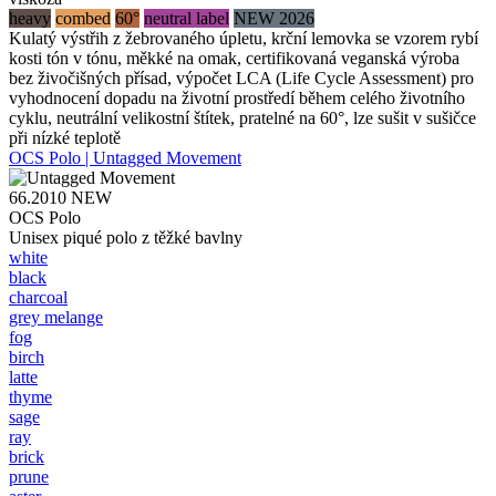
heavy
combed
60°
neutral label
NEW 2026
Kulatý výstřih z žebrovaného úpletu, krční lemovka se vzorem rybí
kosti tón v tónu, měkké na omak, certifikovaná veganská výroba
bez živočišných přísad, výpočet LCA (Life Cycle Assessment) pro
vyhodnocení dopadu na životní prostředí během celého životního
cyklu, neutrální velikostní štítek, pratelné na 60°, lze sušit v sušičce
při nízké teplotě
OCS Polo | Untagged Movement
66.2010
NEW
OCS Polo
Unisex piqué polo z těžké bavlny
white
black
charcoal
grey melange
fog
birch
latte
thyme
sage
ray
brick
prune