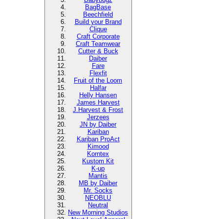
BagBase
Beechfield
Build your Brand
Clique
Craft Corporate
Craft Teamwear
Cutter & Buck
Daiber
Fare
Flexfit
Fruit of the Loom
Halfar
Helly Hansen
James Harvest
J.Harvest & Frost
Jerzees
JN by Daiber
Kariban
Kariban ProAct
Kimood
Korntex
Kustom Kit
K-up
Mantis
MB by Daiber
Mr. Socks
NEOBLU
Neutral
New Morning Studios