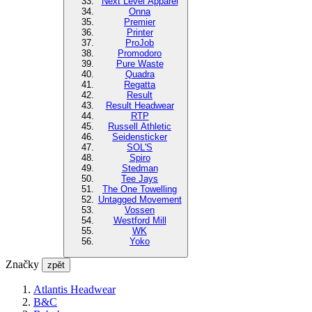
Next Level Apparel
Onna
Premier
Printer
ProJob
Promodoro
Pure Waste
Quadra
Regatta
Result
Result Headwear
RTP
Russell Athletic
Seidensticker
SOL'S
Spiro
Stedman
Tee Jays
The One Towelling
Untagged Movement
Vossen
Westford Mill
WK
Yoko
Značky
zpět
Atlantis Headwear
B&C