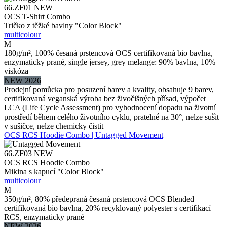
66.ZF01
NEW
OCS T-Shirt Combo
Tričko z těžké bavlny "Color Block"
multicolour
M
180g/m², 100% česaná prstencová OCS certifikovaná bio bavlna,
enzymaticky prané, single jersey, grey melange: 90% bavlna, 10%
viskóza
NEW 2026
Prodejní pomůcka pro posuzení barev a kvality, obsahuje 9 barev,
certifikovaná veganská výroba bez živočišných přísad, výpočet
LCA (Life Cycle Assessment) pro vyhodnocení dopadu na životní
prostředí během celého životního cyklu, pratelné na 30°, nelze sušit
v sušičce, nelze chemicky čistit
OCS RCS Hoodie Combo | Untagged Movement
66.ZF03
NEW
OCS RCS Hoodie Combo
Mikina s kapucí "Color Block"
multicolour
M
350g/m², 80% předepraná česaná prstencová OCS Blended
certifikovaná bio bavlna, 20% recyklovaný polyester s certifikací
RCS, enzymaticky prané
NEW 2026