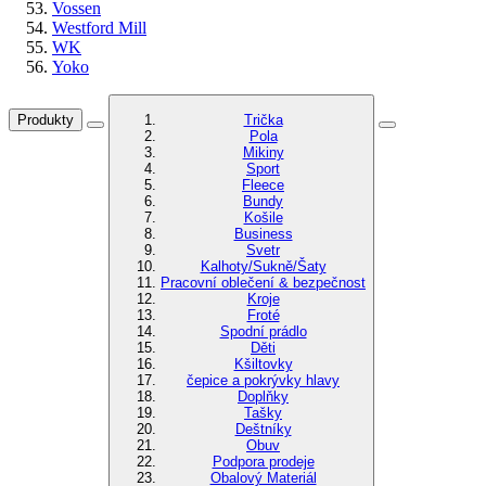
Vossen
Westford Mill
WK
Yoko
Produkty
Trička
Pola
Mikiny
Sport
Fleece
Bundy
Košile
Business
Svetr
Kalhoty/Sukně/Šaty
Pracovní oblečení & bezpečnost
Kroje
Froté
Spodní prádlo
Děti
Kšiltovky
čepice a pokrývky hlavy
Doplňky
Tašky
Deštníky
Obuv
Podpora prodeje
Obalový Materiál