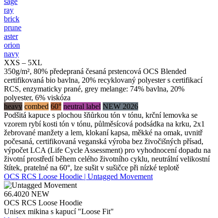
sage
ray
brick
prune
aster
orion
navy
XXS – 5XL
350g/m², 80% předepraná česaná prstencová OCS Blended
certifikovaná bio bavlna, 20% recyklovaný polyester s certifikací
RCS, enzymaticky prané, grey melange: 74% bavlna, 20%
polyester, 6% viskóza
heavy
combed
60°
neutral label
NEW 2026
Podšitá kapuce s plochou šňůrkou tón v tónu, krční lemovka se
vzorem rybí kosti tón v tónu, půlměsícová podsádka na krku, 2x1
žebrované manžety a lem, klokaní kapsa, měkké na omak, uvnitř
počesaná, certifikovaná veganská výroba bez živočišných přísad,
výpočet LCA (Life Cycle Assessment) pro vyhodnocení dopadu na
životní prostředí během celého životního cyklu, neutrální velikostní
štítek, pratelné na 60°, lze sušit v sušičce při nízké teplotě
OCS RCS Loose Hoodie | Untagged Movement
66.4020
NEW
OCS RCS Loose Hoodie
Unisex mikina s kapucí "Loose Fit"