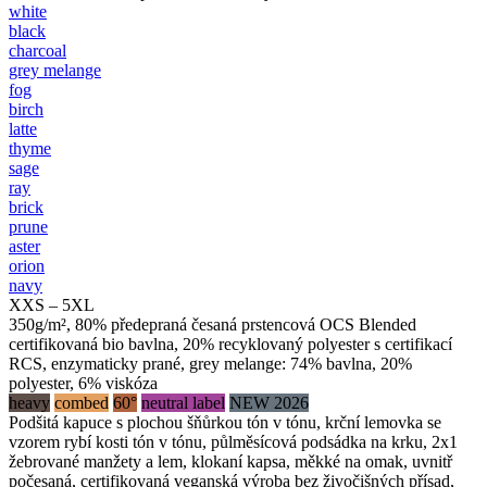
white
black
charcoal
grey melange
fog
birch
latte
thyme
sage
ray
brick
prune
aster
orion
navy
XXS – 5XL
350g/m², 80% předepraná česaná prstencová OCS Blended
certifikovaná bio bavlna, 20% recyklovaný polyester s certifikací
RCS, enzymaticky prané, grey melange: 74% bavlna, 20%
polyester, 6% viskóza
heavy
combed
60°
neutral label
NEW 2026
Podšitá kapuce s plochou šňůrkou tón v tónu, krční lemovka se
vzorem rybí kosti tón v tónu, půlměsícová podsádka na krku, 2x1
žebrované manžety a lem, klokaní kapsa, měkké na omak, uvnitř
počesaná, certifikovaná veganská výroba bez živočišných přísad,