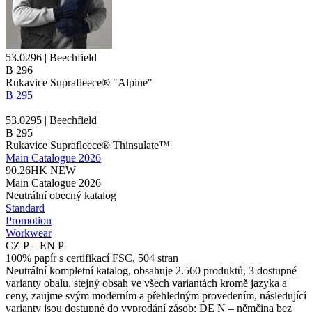
53.0296 | Beechfield
B 296
Rukavice Suprafleece® "Alpine"
B 295
53.0295 | Beechfield
B 295
Rukavice Suprafleece® Thinsulate™
Main Catalogue 2026
90.26HK
NEW
Main Catalogue 2026
Neutrální obecný katalog
Standard
Promotion
Workwear
CZ P – EN P
100% papír s certifikací FSC, 504 stran
Neutrální kompletní katalog, obsahuje 2.560 produktů, 3 dostupné
varianty obalu, stejný obsah ve všech variantách kromě jazyka a
ceny, zaujme svým moderním a přehledným provedením, následující
varianty jsou dostupné do vyprodání zásob: DE N – němčina bez