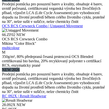
Prodejní pomůcka pro posuzení barev a kvality, obsahuje 4 barev,
uvnitř počesaná, certifikovaná veganská výroba bez živočišných
přísad, výpočet LCA (Life Cycle Assessment) pro vyhodnocení
dopadu na životní prostředí během celého životního cyklu, pratelné
na 30°, nelze sušit v sušičce, nelze chemicky čistit
OCS RCS Crewneck Combo | Untagged Movement
66.ZF02
NEW
OCS RCS Crewneck Combo
Mikina "Color Block"
multicolour
M
350g/m², 80% předepraná česaná prstencová OCS Blended
certifikovaná bio bavlna, 20% recyklovaný polyester s certifikací
RCS, enzymaticky prané
NEW 2026
Prodejní pomůcka pro posuzení barev a kvality, obsahuje 4 barev,
uvnitř počesaná, certifikovaná veganská výroba bez živočišných
přísad, výpočet LCA (Life Cycle Assessment) pro vyhodnocení
dopadu na životní prostředí během celého životního cyklu, pratelné
na 30°, nelze sušit v sušičce, nelze chemicky čistit
RC 092X | Result Headwear
28.092X
NEW