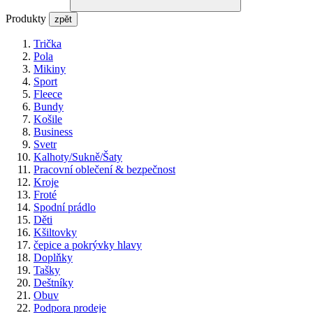
Produkty
zpět
Trička
Pola
Mikiny
Sport
Fleece
Bundy
Košile
Business
Svetr
Kalhoty/Sukně/Šaty
Pracovní oblečení & bezpečnost
Kroje
Froté
Spodní prádlo
Děti
Kšiltovky
čepice a pokrývky hlavy
Doplňky
Tašky
Deštníky
Obuv
Podpora prodeje