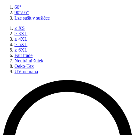
60°
90°/95°
Lze sušit v sušičce
≤ XS
≥ 3XL
≥ 4XL
≥ 5XL
≥ 6XL
Fair trade
Neutrální štítek
Oeko-Tex
UV ochrana