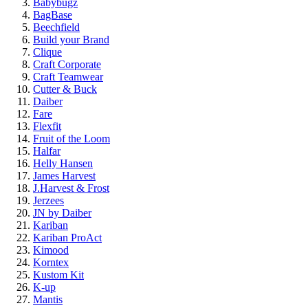
Babybugz
BagBase
Beechfield
Build your Brand
Clique
Craft Corporate
Craft Teamwear
Cutter & Buck
Daiber
Fare
Flexfit
Fruit of the Loom
Halfar
Helly Hansen
James Harvest
J.Harvest & Frost
Jerzees
JN by Daiber
Kariban
Kariban ProAct
Kimood
Korntex
Kustom Kit
K-up
Mantis