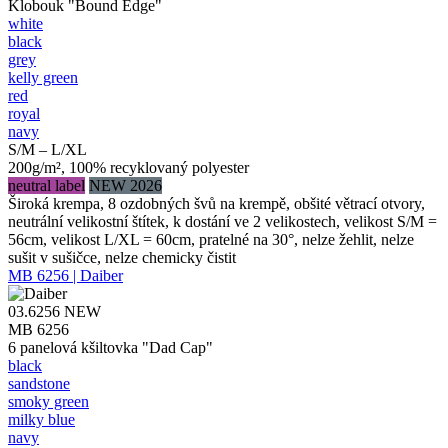
Klobouk "Bound Edge"
white
black
grey
kelly green
red
royal
navy
S/M – L/XL
200g/m², 100% recyklovaný polyester
neutral label
NEW 2026
Široká krempa, 8 ozdobných švů na krempě, obšité větrací otvory,
neutrální velikostní štítek, k dostání ve 2 velikostech, velikost S/M =
56cm, velikost L/XL = 60cm, pratelné na 30°, nelze žehlit, nelze
sušit v sušičce, nelze chemicky čistit
MB 6256 | Daiber
03.6256
NEW
MB 6256
6 panelová kšiltovka "Dad Cap"
black
sandstone
smoky green
milky blue
navy