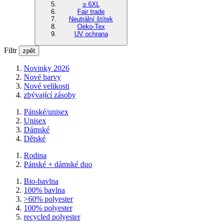
≥ 6XL
Fair trade
Neutrální štítek
Oeko-Tex
UV ochrana
Filtr
zpět
Novinky 2026
Nové barvy
Nové velikosti
zbývající zásoby
Pánské/unisex
Unisex
Dámské
Dětské
Rodina
Pánské + dámské duo
Bio-bavlna
100% bavlna
>60% polyester
100% polyester
recycled polyester