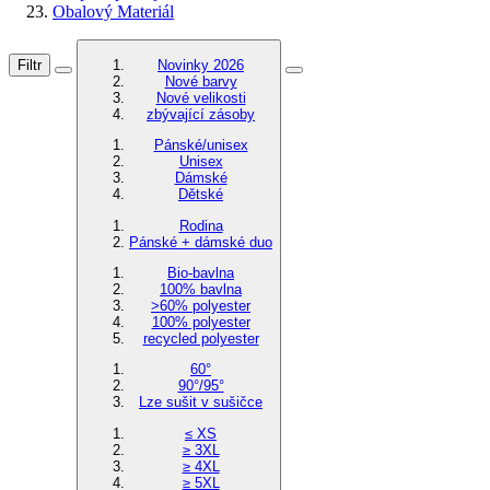
Obalový Materiál
Filtr
Novinky 2026
Nové barvy
Nové velikosti
zbývající zásoby
Pánské/unisex
Unisex
Dámské
Dětské
Rodina
Pánské + dámské duo
Bio-bavlna
100% bavlna
>60% polyester
100% polyester
recycled polyester
60°
90°/95°
Lze sušit v sušičce
≤ XS
≥ 3XL
≥ 4XL
≥ 5XL