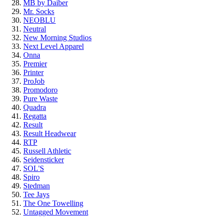
MB by Daiber
Mr. Socks
NEOBLU
Neutral
New Morning Studios
Next Level Apparel
Onna
Premier
Printer
ProJob
Promodoro
Pure Waste
Quadra
Regatta
Result
Result Headwear
RTP
Russell Athletic
Seidensticker
SOL'S
Spiro
Stedman
Tee Jays
The One Towelling
Untagged Movement