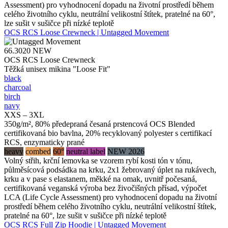
Assessment) pro vyhodnocení dopadu na životní prostředí během
celého životního cyklu, neutrální velikostní štítek, pratelné na 60°,
lze sušit v sušičce při nízké teplotě
OCS RCS Loose Crewneck | Untagged Movement
66.3020
NEW
OCS RCS Loose Crewneck
Těžká unisex mikina "Loose Fit"
black
charcoal
birch
navy
XXS – 3XL
350g/m², 80% předepraná česaná prstencová OCS Blended
certifikovaná bio bavlna, 20% recyklovaný polyester s certifikací
RCS, enzymaticky prané
heavy
combed
60°
neutral label
NEW 2026
Volný střih, krční lemovka se vzorem rybí kosti tón v tónu,
půlměsícová podsádka na krku, 2x1 žebrovaný úplet na rukávech,
krku a v pase s elastanem, měkké na omak, uvnitř počesaná,
certifikovaná veganská výroba bez živočišných přísad, výpočet
LCA (Life Cycle Assessment) pro vyhodnocení dopadu na životní
prostředí během celého životního cyklu, neutrální velikostní štítek,
pratelné na 60°, lze sušit v sušičce při nízké teplotě
OCS RCS Full Zip Hoodie | Untagged Movement