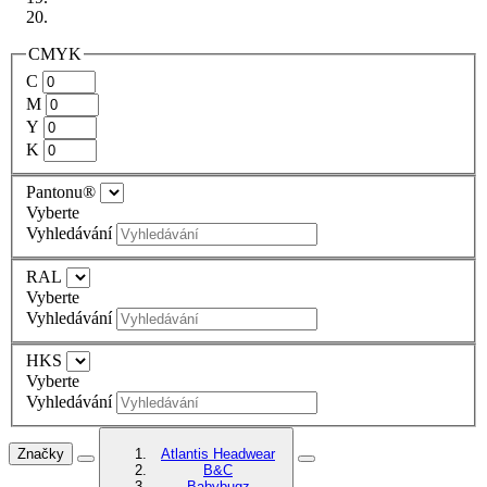
CMYK
C
M
Y
K
Pantonu®
Vyberte
Vyhledávání
RAL
Vyberte
Vyhledávání
HKS
Vyberte
Vyhledávání
Značky
Atlantis Headwear
B&C
Babybugz