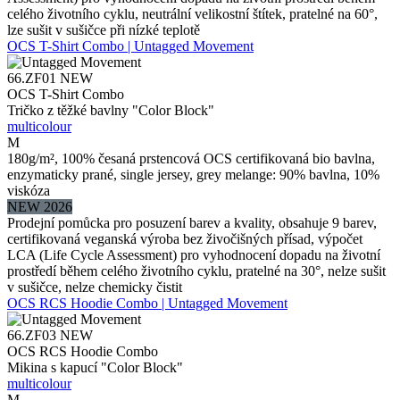
celého životního cyklu, neutrální velikostní štítek, pratelné na 60°,
lze sušit v sušičce při nízké teplotě
OCS T-Shirt Combo | Untagged Movement
66.ZF01
NEW
OCS T-Shirt Combo
Tričko z těžké bavlny "Color Block"
multicolour
M
180g/m², 100% česaná prstencová OCS certifikovaná bio bavlna,
enzymaticky prané, single jersey, grey melange: 90% bavlna, 10%
viskóza
NEW 2026
Prodejní pomůcka pro posuzení barev a kvality, obsahuje 9 barev,
certifikovaná veganská výroba bez živočišných přísad, výpočet
LCA (Life Cycle Assessment) pro vyhodnocení dopadu na životní
prostředí během celého životního cyklu, pratelné na 30°, nelze sušit
v sušičce, nelze chemicky čistit
OCS RCS Hoodie Combo | Untagged Movement
66.ZF03
NEW
OCS RCS Hoodie Combo
Mikina s kapucí "Color Block"
multicolour
M