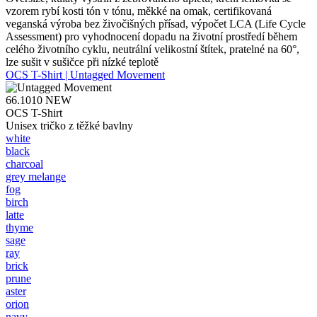
vzorem rybí kosti tón v tónu, měkké na omak, certifikovaná
veganská výroba bez živočišných přísad, výpočet LCA (Life Cycle
Assessment) pro vyhodnocení dopadu na životní prostředí během
celého životního cyklu, neutrální velikostní štítek, pratelné na 60°,
lze sušit v sušičce při nízké teplotě
OCS T-Shirt | Untagged Movement
66.1010
NEW
OCS T-Shirt
Unisex tričko z těžké bavlny
white
black
charcoal
grey melange
fog
birch
latte
thyme
sage
ray
brick
prune
aster
orion
navy