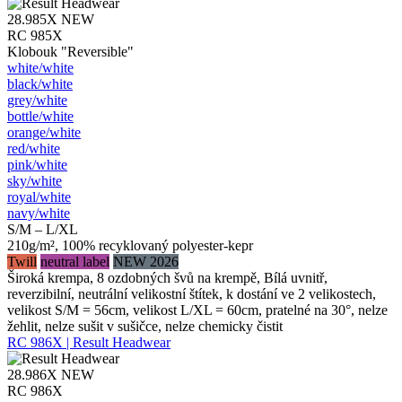
28.985X
NEW
RC 985X
Klobouk "Reversible"
white/​white
black/​white
grey/​white
bottle/​white
orange/​white
red/​white
pink/​white
sky/​white
royal/​white
navy/​white
S/M – L/XL
210g/m², 100% recyklovaný polyester-kepr
Twill
neutral label
NEW 2026
Široká krempa, 8 ozdobných švů na krempě, Bílá uvnitř,
reverzibilní, neutrální velikostní štítek, k dostání ve 2 velikostech,
velikost S/M = 56cm, velikost L/XL = 60cm, pratelné na 30°, nelze
žehlit, nelze sušit v sušičce, nelze chemicky čistit
RC 986X | Result Headwear
28.986X
NEW
RC 986X