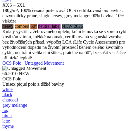
XXS – 5XL
180g/m², 100% česaná prstencová OCS certifikovaná bio bavlna,
enzymaticky prané, single jersey, grey melange: 90% bavlna, 10%
viskóza
heavy
combed
60°
neutral label
NEW 2026
Kulatý výstřih z žebrovaného úpletu, krční lemovka se vzorem rybí
kosti tón v tónu, měkké na omak, certifikovaná veganská výroba
bez živočišných přísad, výpočet LCA (Life Cycle Assessment) pro
vyhodnocení dopadu na životní prostředí během celého životního
cyklu, neutrální velikostní štítek, pratelné na 60°, lze sušit v sušičce
při nízké teplotě
OCS Polo | Untagged Movement
66.2010
NEW
OCS Polo
Unisex piqué polo z těžké bavlny
white
black
charcoal
grey melange
fog
birch
latte
thyme