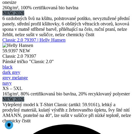
onesize
260g/m², 100% certifikovaná bio bavlna
NEW 2026
6 ozdobných švů na kšiltu, polstrované potítko, nevyztužené přední
panely, střední profil kšiltovky, 6 obšitých větracích otvorů, kovová
spona v matně stříbrné barvě, přiléhající na čelo, ruční praní, nelze
žehlit, nelze sušit v sušičce, nelze chemicky čistit
Classic 2.0 79397 | Helly Hansen
59.9397
NEW
Classic 2.0 79397
Pánské tričko "Classic 2.0"
black
dark grey
grey melange
navy
XS – 5XL
165g/m², 80% certifikovaná bio bavlna, 20% recyklovaný polyester
NEW 2026
Vylepšený model k T-Shirt Classic (artikl: 59.9161), lehký a
prodyšný materiál, kulatý výstřih z žebrovaného úpletu, švy šité nití
AMANN, pratelné na 40°, lze sušit v sušičce při nízké teplotě, nelze
chemicky čistit