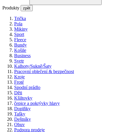
Produkty
zpět
Trička
Pola
Mikiny
Sport
Fleece
Bundy
Košile
Business
Svetr
Kalhoty/Sukně/Šaty
Pracovní oblečení & bezpečnost
Kroje
Froté
Spodní prádlo
Děti
Kšiltovky
čepice a pokrývky hlavy
Doplňky
Tašky
Deštníky
Obuv
Podpora prodeje