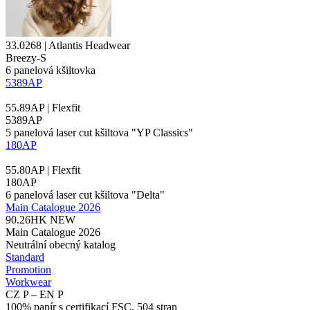
33.0268 | Atlantis Headwear
Breezy-S
6
panelová kšiltovka
5389AP
55.89AP | Flexfit
5389AP
5 panelová laser cut kšiltova "YP Classics"
180AP
55.80AP | Flexfit
180AP
6 panelová laser cut kšiltova "Delta"
Main Catalogue 2026
90.26HK
NEW
Main Catalogue 2026
Neutrální obecný katalog
Standard
Promotion
Workwear
CZ P – EN P
100% papír s certifikací FSC, 504 stran