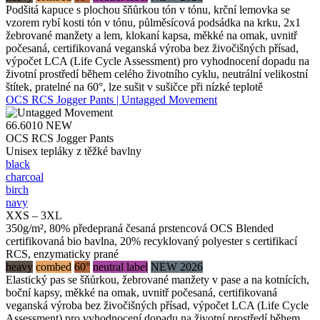
Podšitá kapuce s plochou šňůrkou tón v tónu, krční lemovka se
vzorem rybí kosti tón v tónu, půlměsícová podsádka na krku, 2x1
žebrované manžety a lem, klokaní kapsa, měkké na omak, uvnitř
počesaná, certifikovaná veganská výroba bez živočišných přísad,
výpočet LCA (Life Cycle Assessment) pro vyhodnocení dopadu na
životní prostředí během celého životního cyklu, neutrální velikostní
štítek, pratelné na 60°, lze sušit v sušičce při nízké teplotě
OCS RCS Jogger Pants | Untagged Movement
66.6010
NEW
OCS RCS Jogger Pants
Unisex tepláky z těžké bavlny
black
charcoal
birch
navy
XXS – 3XL
350g/m², 80% předepraná česaná prstencová OCS Blended
certifikovaná bio bavlna, 20% recyklovaný polyester s certifikací
RCS, enzymaticky prané
heavy
combed
60°
neutral label
NEW 2026
Elastický pas se šňůrkou, žebrované manžety v pase a na kotnících,
boční kapsy, měkké na omak, uvnitř počesaná, certifikovaná
veganská výroba bez živočišných přísad, výpočet LCA (Life Cycle
Assessment) pro vyhodnocení dopadu na životní prostředí během