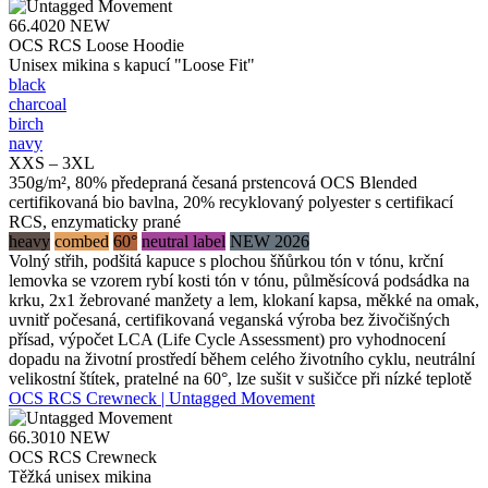
66.4020
NEW
OCS RCS Loose Hoodie
Unisex mikina s kapucí "Loose Fit"
black
charcoal
birch
navy
XXS – 3XL
350g/m², 80% předepraná česaná prstencová OCS Blended
certifikovaná bio bavlna, 20% recyklovaný polyester s certifikací
RCS, enzymaticky prané
heavy
combed
60°
neutral label
NEW 2026
Volný střih, podšitá kapuce s plochou šňůrkou tón v tónu, krční
lemovka se vzorem rybí kosti tón v tónu, půlměsícová podsádka na
krku, 2x1 žebrované manžety a lem, klokaní kapsa, měkké na omak,
uvnitř počesaná, certifikovaná veganská výroba bez živočišných
přísad, výpočet LCA (Life Cycle Assessment) pro vyhodnocení
dopadu na životní prostředí během celého životního cyklu, neutrální
velikostní štítek, pratelné na 60°, lze sušit v sušičce při nízké teplotě
OCS RCS Crewneck | Untagged Movement
66.3010
NEW
OCS RCS Crewneck
Těžká unisex mikina