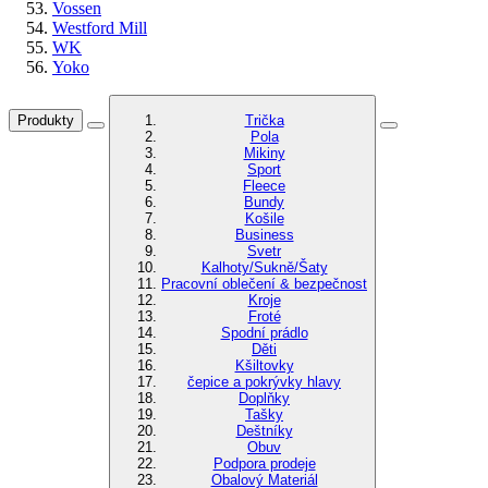
Vossen
Westford Mill
WK
Yoko
Produkty
Trička
Pola
Mikiny
Sport
Fleece
Bundy
Košile
Business
Svetr
Kalhoty/Sukně/Šaty
Pracovní oblečení & bezpečnost
Kroje
Froté
Spodní prádlo
Děti
Kšiltovky
čepice a pokrývky hlavy
Doplňky
Tašky
Deštníky
Obuv
Podpora prodeje
Obalový Materiál