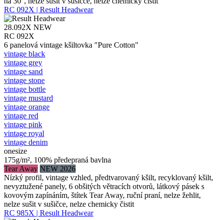
na 30°, nelze sušit v sušičce, nelze chemicky čistit
RC 092X | Result Headwear
28.092X
NEW
RC 092X
6 panelová vintage kšiltovka "Pure Cotton"
vintage black
vintage grey
vintage sand
vintage stone
vintage bottle
vintage mustard
vintage orange
vintage red
vintage pink
vintage royal
vintage denim
onesize
175g/m², 100% předepraná bavlna
Tear Away
NEW 2026
Nízký profil, vintage vzhled, předtvarovaný kšilt, recyklovaný kšilt,
nevyztužené panely, 6 obšitých větracích otvorů, látkový pásek s
kovovým zapínáním, štítek Tear Away, ruční praní, nelze žehlit,
nelze sušit v sušičce, nelze chemicky čistit
RC 985X | Result Headwear