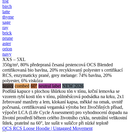
fog
birch
latte
thyme
sage
ray
brick
prune
aster
orion
navy
XXS – 5XL
350g/m², 80% předepraná česaná prstencová OCS Blended
certifikovaná bio bavlna, 20% recyklovaný polyester s certifikací
RCS, enzymaticky prané, grey melange: 74% bavlna, 20%
polyester, 6% viskóza
heavy
combed
60°
neutral label
NEW 2026
Podšitá kapuce s plochou šňůrkou tón v tónu, krční lemovka se
vzorem rybí kosti tón v tónu, půlměsícová podsádka na krku, 2x1
žebrované manžety a lem, klokaní kapsa, měkké na omak, uvnitř
počesaná, certifikovaná veganská výroba bez živočišných přísad,
výpočet LCA (Life Cycle Assessment) pro vyhodnocení dopadu na
životní prostředí během celého životního cyklu, neutrální velikostní
štítek, pratelné na 60°, lze sušit v sušičce při nízké teplotě
OCS RCS Loose Hoodie | Untagged Movement