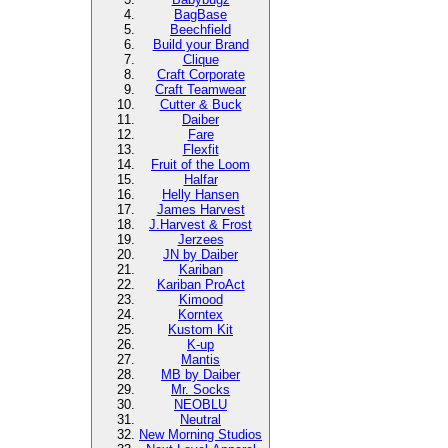
BagBase
Beechfield
Build your Brand
Clique
Craft Corporate
Craft Teamwear
Cutter & Buck
Daiber
Fare
Flexfit
Fruit of the Loom
Halfar
Helly Hansen
James Harvest
J.Harvest & Frost
Jerzees
JN by Daiber
Kariban
Kariban ProAct
Kimood
Korntex
Kustom Kit
K-up
Mantis
MB by Daiber
Mr. Socks
NEOBLU
Neutral
New Morning Studios