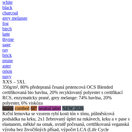
white
black
charcoal
grey melange
fog
birch
latte
thyme
sage
ray
brick
prune
aster
orion
navy
XXS – 5XL
350g/m², 80% předepraná česaná prstencová OCS Blended
certifikovaná bio bavlna, 20% recyklovaný polyester s certifikací
RCS, enzymaticky prané, grey melange: 74% bavlna, 20%
polyester, 6% viskóza
heavy
combed
60°
neutral label
NEW 2026
Krční lemovka se vzorem rybí kosti tón v tónu, půlměsícová
podsádka na krku, 2x1 žebrovaný úplet na rukávech, krku a v pase s
elastanem, měkké na omak, uvnitř počesaná, certifikovaná veganská
výroba bez živočišných přísad, výpočet LCA (Life Cycle