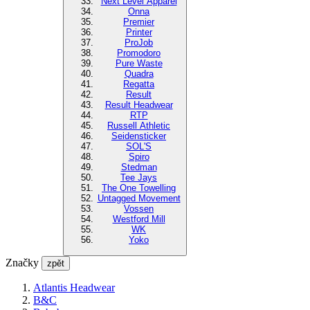
Next Level Apparel
Onna
Premier
Printer
ProJob
Promodoro
Pure Waste
Quadra
Regatta
Result
Result Headwear
RTP
Russell Athletic
Seidensticker
SOL'S
Spiro
Stedman
Tee Jays
The One Towelling
Untagged Movement
Vossen
Westford Mill
WK
Yoko
Značky
zpět
Atlantis Headwear
B&C