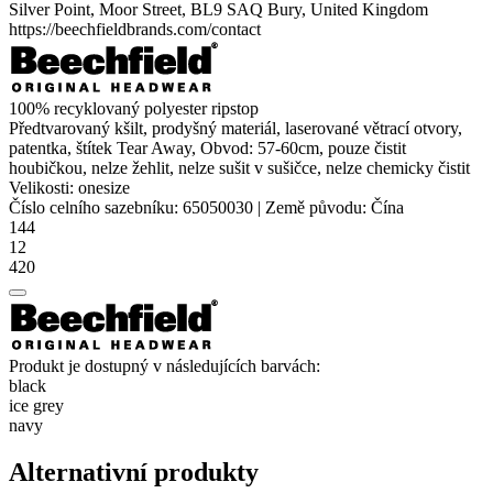
Silver Point, Moor Street, BL9 SAQ Bury, United Kingdom
https://beechfieldbrands.com/contact
100% recyklovaný
polyester
ripstop
Předtvarovaný kšilt, prodyšný materiál, laserované větrací otvory,
patentka, štítek Tear Away, Obvod: 57-60cm, pouze čistit
houbičkou, nelze žehlit, nelze sušit v sušičce, nelze chemicky čistit
Velikosti:
onesize
Číslo celního sazebníku:
65050030
|
Země původu:
Čína
144
12
420
Produkt je dostupný v následujících barvách:
black
ice grey
navy
Alternativní produkty