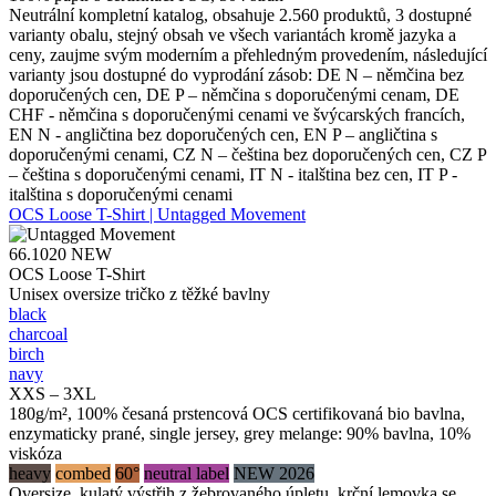
Neutrální kompletní katalog, obsahuje 2.560 produktů, 3 dostupné
varianty obalu, stejný obsah ve všech variantách kromě jazyka a
ceny, zaujme svým moderním a přehledným provedením, následující
varianty jsou dostupné do vyprodání zásob: DE N – němčina bez
doporučených cen, DE P – němčina s doporučenými cenam, DE
CHF - němčina s doporučenými cenami ve švýcarských francích,
EN N - angličtina bez doporučených cen, EN P – angličtina s
doporučenými cenami, CZ N – čeština bez doporučených cen, CZ P
– čeština s doporučenými cenami, IT N - italština bez cen, IT P -
italština s doporučenými cenami
OCS Loose T-Shirt | Untagged Movement
66.1020
NEW
OCS Loose T-Shirt
Unisex oversize tričko z těžké bavlny
black
charcoal
birch
navy
XXS – 3XL
180g/m², 100% česaná prstencová OCS certifikovaná bio bavlna,
enzymaticky prané, single jersey, grey melange: 90% bavlna, 10%
viskóza
heavy
combed
60°
neutral label
NEW 2026
Oversize, kulatý výstřih z žebrovaného úpletu, krční lemovka se