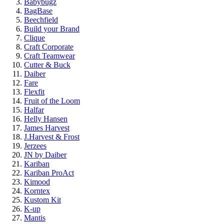
Babybugz
BagBase
Beechfield
Build your Brand
Clique
Craft Corporate
Craft Teamwear
Cutter & Buck
Daiber
Fare
Flexfit
Fruit of the Loom
Halfar
Helly Hansen
James Harvest
J.Harvest & Frost
Jerzees
JN by Daiber
Kariban
Kariban ProAct
Kimood
Korntex
Kustom Kit
K-up
Mantis