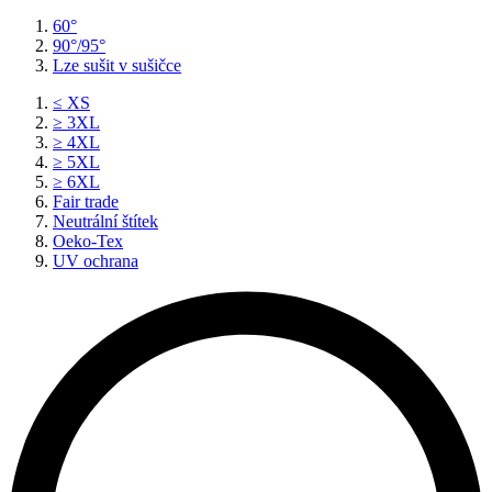
60°
90°/95°
Lze sušit v sušičce
≤ XS
≥ 3XL
≥ 4XL
≥ 5XL
≥ 6XL
Fair trade
Neutrální štítek
Oeko-Tex
UV ochrana