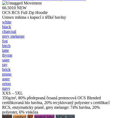
66.5010
NEW
OCS RCS Full Zip Hoodie
Unisex mikina s kapucí z těžké bavlny
white
black
charcoal
grey melange
fog
birch
latte
thyme
sage
ray
brick
prune
aster
orion
navy
XXS – 5XL
350g/m², 80% předepraná česaná prstencová OCS Blended
certifikovaná bio bavlna, 20% recyklovaný polyester s certifikací
RCS, enzymaticky prané, grey melange: 74% bavlna, 20%
polyester, 6% viskóza
heavy
combed
60°
neutral label
NEW 2026