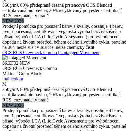
350g/m², 80% předepraná česaná prstencová OCS Blended
certifikovaná bio bavlna, 20% recyklovaný polyester s certifikací
RCS, enzymaticky prané
NEW 2026
Prodejní pomůcka pro posuzení barev a kvality, obsahuje 4 barev,
uvnitř počesaná, certifikovaná veganská výroba bez živočišných
přísad, výpočet LCA (Life Cycle Assessment) pro vyhodnocení
dopadu na životní prostředí během celého životního cyklu, pratelné
na 30°, nelze sušit v sušičce, nelze chemicky čistit
OCS RCS Crewneck Combo | Untagged Movement
66.ZF02
NEW
OCS RCS Crewneck Combo
Mikina "Color Block"
multicolour
M
350g/m², 80% předepraná česaná prstencová OCS Blended
certifikovaná bio bavlna, 20% recyklovaný polyester s certifikací
RCS, enzymaticky prané
NEW 2026
Prodejní pomůcka pro posuzení barev a kvality, obsahuje 4 barev,
uvnitř počesaná, certifikovaná veganská výroba bez živočišných
přísad, výpočet LCA (Life Cycle Assessment) pro vyhodnocení
dopadu na životní prostředí během celého životního cyklu, pratelné