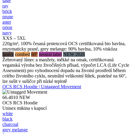
sage
ray
brick
prune
aster
orion
navy
XXS – 5XL
220g/m², 100% česaná prstencová OCS certifikovaná bio bavlna,
enzymaticky prané, grey melange: 90% bavlna, 10% viskóza
heavy
combed
60°
neutral label
NEW 2026
Žebrovaný límec a manžety, měkké na omak, certifikovaná
veganská výroba bez živočišných přísad, výpočet LCA (Life Cycle
Assessment) pro vyhodnocení dopadu na životní prostředí během
celého životního cyklu, neutrální velikostní štítek, pratelné na 60°,
lze sušit v sušičce při nízké teplotě
OCS RCS Hoodie | Untagged Movement
66.4010
NEW
OCS RCS Hoodie
Unisex mikina s kapucí
white
black
charcoal
grey melange