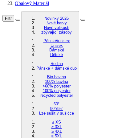
Obalový Materiál
Filtr
Novinky 2026
Nové barvy
Nové velikosti
zbývající zásoby
Pánské/unisex
Unisex
Dámské
Dětské
Rodina
Pánské + dámské duo
Bio-bavlna
100% bavlna
>60% polyester
100% polyester
recycled polyester
60°
90°/95°
Lze sušit v sušičce
≤ XS
≥ 3XL
≥ 4XL
≥ 5XL