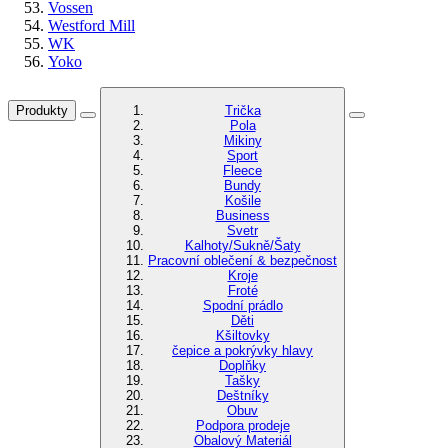
Vossen
Westford Mill
WK
Yoko
Produkty
Trička
Pola
Mikiny
Sport
Fleece
Bundy
Košile
Business
Svetr
Kalhoty/Sukně/Šaty
Pracovní oblečení & bezpečnost
Kroje
Froté
Spodní prádlo
Děti
Kšiltovky
čepice a pokrývky hlavy
Doplňky
Tašky
Deštníky
Obuv
Podpora prodeje
Obalový Materiál