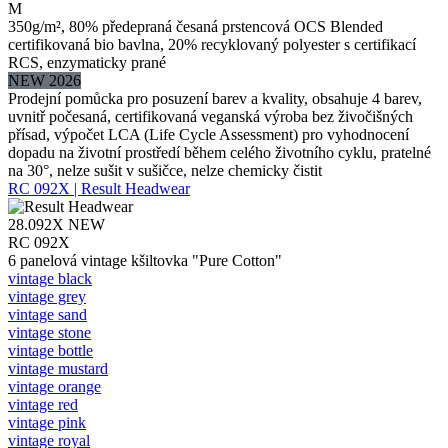
M
350g/m², 80% předepraná česaná prstencová OCS Blended
certifikovaná bio bavlna, 20% recyklovaný polyester s certifikací
RCS, enzymaticky prané
NEW 2026
Prodejní pomůcka pro posuzení barev a kvality, obsahuje 4 barev,
uvnitř počesaná, certifikovaná veganská výroba bez živočišných
přísad, výpočet LCA (Life Cycle Assessment) pro vyhodnocení
dopadu na životní prostředí během celého životního cyklu, pratelné
na 30°, nelze sušit v sušičce, nelze chemicky čistit
RC 092X | Result Headwear
28.092X
NEW
RC 092X
6 panelová vintage kšiltovka "Pure Cotton"
vintage black
vintage grey
vintage sand
vintage stone
vintage bottle
vintage mustard
vintage orange
vintage red
vintage pink
vintage royal