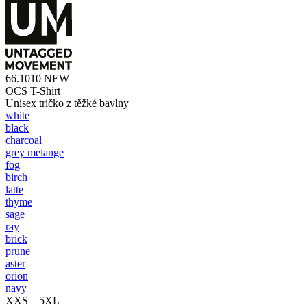
66.1010
NEW
OCS T-Shirt
Unisex tričko z těžké bavlny
white
black
charcoal
grey melange
fog
birch
latte
thyme
sage
ray
brick
prune
aster
orion
navy
XXS – 5XL