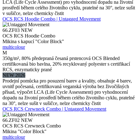
LCA (Life Cycle Assessment) pro vyhodnocení dopadu na životní
prostředí během celého životního cyklu, pratelné na 30°, nelze sušit
v sušičce, nelze chemicky čistit
OCS RCS Hoodie Combo | Untagged Movement
66.ZF03
NEW
OCS RCS Hoodie Combo
Mikina s kapucí "Color Block"
multicolour
M
350g/m², 80% předepraná česaná prstencová OCS Blended
certifikovaná bio bavlna, 20% recyklovaný polyester s certifikací
RCS, enzymaticky prané
NEW 2026
Prodejní pomůcka pro posuzení barev a kvality, obsahuje 4 barev,
uvnitř počesaná, certifikovaná veganská výroba bez živočišných
přísad, výpočet LCA (Life Cycle Assessment) pro vyhodnocení
dopadu na životní prostředí během celého životního cyklu, pratelné
na 30°, nelze sušit v sušičce, nelze chemicky čistit
OCS RCS Crewneck Combo | Untagged Movement
66.ZF02
NEW
OCS RCS Crewneck Combo
Mikina "Color Block"
multicolour