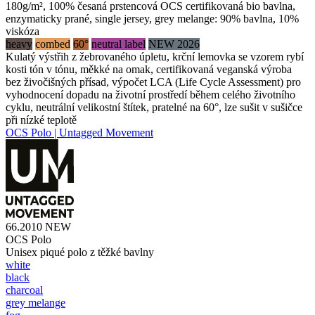
180g/m², 100% česaná prstencová OCS certifikovaná bio bavlna,
enzymaticky prané, single jersey, grey melange: 90% bavlna, 10%
viskóza
heavy
combed
60°
neutral label
NEW 2026
Kulatý výstřih z žebrovaného úpletu, krční lemovka se vzorem rybí
kosti tón v tónu, měkké na omak, certifikovaná veganská výroba
bez živočišných přísad, výpočet LCA (Life Cycle Assessment) pro
vyhodnocení dopadu na životní prostředí během celého životního
cyklu, neutrální velikostní štítek, pratelné na 60°, lze sušit v sušičce
při nízké teplotě
OCS Polo | Untagged Movement
66.2010
NEW
OCS Polo
Unisex piqué polo z těžké bavlny
white
black
charcoal
grey melange