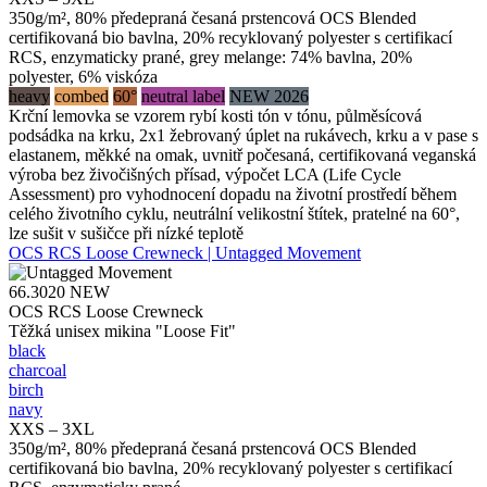
350g/m², 80% předepraná česaná prstencová OCS Blended
certifikovaná bio bavlna, 20% recyklovaný polyester s certifikací
RCS, enzymaticky prané, grey melange: 74% bavlna, 20%
polyester, 6% viskóza
heavy
combed
60°
neutral label
NEW 2026
Krční lemovka se vzorem rybí kosti tón v tónu, půlměsícová
podsádka na krku, 2x1 žebrovaný úplet na rukávech, krku a v pase s
elastanem, měkké na omak, uvnitř počesaná, certifikovaná veganská
výroba bez živočišných přísad, výpočet LCA (Life Cycle
Assessment) pro vyhodnocení dopadu na životní prostředí během
celého životního cyklu, neutrální velikostní štítek, pratelné na 60°,
lze sušit v sušičce při nízké teplotě
OCS RCS Loose Crewneck | Untagged Movement
66.3020
NEW
OCS RCS Loose Crewneck
Těžká unisex mikina "Loose Fit"
black
charcoal
birch
navy
XXS – 3XL
350g/m², 80% předepraná česaná prstencová OCS Blended
certifikovaná bio bavlna, 20% recyklovaný polyester s certifikací