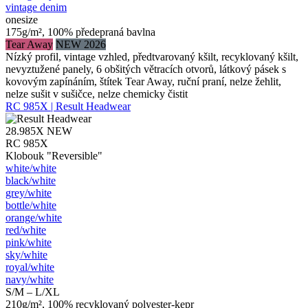
vintage denim
onesize
175g/m², 100% předepraná bavlna
Tear Away
NEW 2026
Nízký profil, vintage vzhled, předtvarovaný kšilt, recyklovaný kšilt,
nevyztužené panely, 6 obšitých větracích otvorů, látkový pásek s
kovovým zapínáním, štítek Tear Away, ruční praní, nelze žehlit,
nelze sušit v sušičce, nelze chemicky čistit
RC 985X | Result Headwear
28.985X
NEW
RC 985X
Klobouk "Reversible"
white/​white
black/​white
grey/​white
bottle/​white
orange/​white
red/​white
pink/​white
sky/​white
royal/​white
navy/​white
S/M – L/XL
210g/m², 100% recyklovaný polyester-kepr