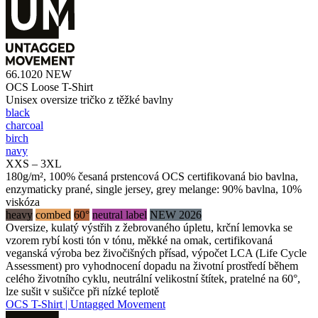
66.1020
NEW
OCS Loose T-Shirt
Unisex oversize tričko z těžké bavlny
black
charcoal
birch
navy
XXS – 3XL
180g/m², 100% česaná prstencová OCS certifikovaná bio bavlna,
enzymaticky prané, single jersey, grey melange: 90% bavlna, 10%
viskóza
heavy
combed
60°
neutral label
NEW 2026
Oversize, kulatý výstřih z žebrovaného úpletu, krční lemovka se
vzorem rybí kosti tón v tónu, měkké na omak, certifikovaná
veganská výroba bez živočišných přísad, výpočet LCA (Life Cycle
Assessment) pro vyhodnocení dopadu na životní prostředí během
celého životního cyklu, neutrální velikostní štítek, pratelné na 60°,
lze sušit v sušičce při nízké teplotě
OCS T-Shirt | Untagged Movement