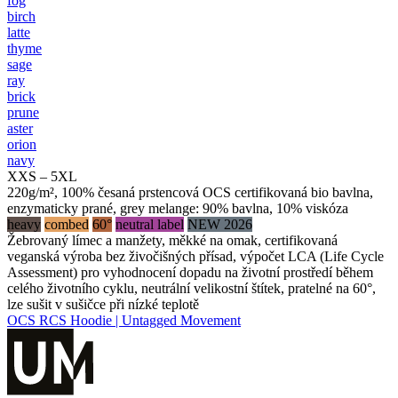
fog
birch
latte
thyme
sage
ray
brick
prune
aster
orion
navy
XXS – 5XL
220g/m², 100% česaná prstencová OCS certifikovaná bio bavlna,
enzymaticky prané, grey melange: 90% bavlna, 10% viskóza
heavy
combed
60°
neutral label
NEW 2026
Žebrovaný límec a manžety, měkké na omak, certifikovaná
veganská výroba bez živočišných přísad, výpočet LCA (Life Cycle
Assessment) pro vyhodnocení dopadu na životní prostředí během
celého životního cyklu, neutrální velikostní štítek, pratelné na 60°,
lze sušit v sušičce při nízké teplotě
OCS RCS Hoodie | Untagged Movement