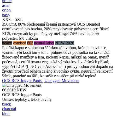
prune
aster
orion
navy
XXS – 5XL
350g/m², 80% předepraná česaná prstencová OCS Blended
certifikovaná bio bavlna, 20% recyklovaný polyester s certifikací
RCS, enzymaticky prané, grey melange: 74% bavlna, 20%
polyester, 6% viskóza
heavy
combed
60°
neutral label
NEW 2026
Podšitá kapuce s plochou šňůrkou tón v tónu, krční lemovka se
vzorem rybí kosti tón v tónu, půlměsícová podsádka na krku, 2x1
žebrované manžety a lem, klokaní kapsa, měkké na omak, uvnitř
počesaná, certifikovaná veganská výroba bez živočišných přísad,
výpočet LCA (Life Cycle Assessment) pro vyhodnocení dopadu na
životní prostředí během celého životního cyklu, neutrální velikostní
štítek, pratelné na 60°, lze sušit v sušičce při nízké teplotě
OCS RCS Jogger Pants | Untagged Movement
66.6010
NEW
OCS RCS Jogger Pants
Unisex tepláky z těžké bavlny
black
charcoal
birch