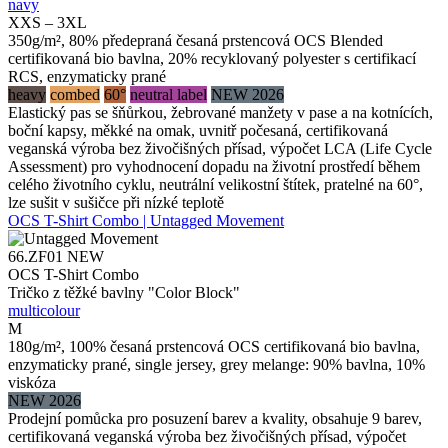
navy
XXS – 3XL
350g/m², 80% předepraná česaná prstencová OCS Blended
certifikovaná bio bavlna, 20% recyklovaný polyester s certifikací
RCS, enzymaticky prané
heavy
combed
60°
neutral label
NEW 2026
Elastický pas se šňůrkou, žebrované manžety v pase a na kotnících,
boční kapsy, měkké na omak, uvnitř počesaná, certifikovaná
veganská výroba bez živočišných přísad, výpočet LCA (Life Cycle
Assessment) pro vyhodnocení dopadu na životní prostředí během
celého životního cyklu, neutrální velikostní štítek, pratelné na 60°,
lze sušit v sušičce při nízké teplotě
OCS T-Shirt Combo | Untagged Movement
66.ZF01
NEW
OCS T-Shirt Combo
Tričko z těžké bavlny "Color Block"
multicolour
M
180g/m², 100% česaná prstencová OCS certifikovaná bio bavlna,
enzymaticky prané, single jersey, grey melange: 90% bavlna, 10%
viskóza
NEW 2026
Prodejní pomůcka pro posuzení barev a kvality, obsahuje 9 barev,
certifikovaná veganská výroba bez živočišných přísad, výpočet