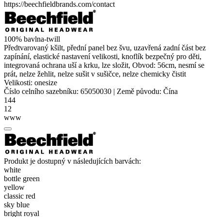
https://beechfieldbrands.com/contact
100%
bavlna-twill
Předtvarovaný kšilt, přední panel bez švu, uzavřená zadní část bez
zapínání, elastické nastavení velikosti, knoflík bezpečný pro děti,
integrovaná ochrana uší a krku, lze složit, Obvod: 56cm, nesmí se
prát, nelze žehlit, nelze sušit v sušičce, nelze chemicky čistit
Velikosti:
onesize
Číslo celního sazebníku:
65050030
|
Země původu:
Čína
144
12
www
Produkt je dostupný v následujících barvách:
white
bottle green
yellow
classic red
sky blue
bright royal