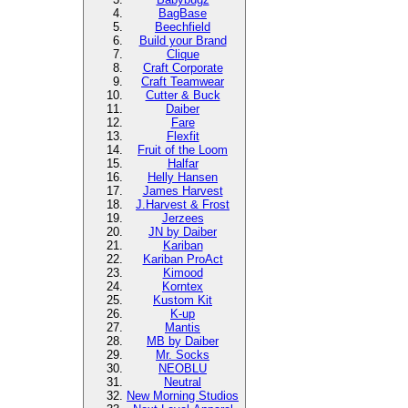
BagBase
Beechfield
Build your Brand
Clique
Craft Corporate
Craft Teamwear
Cutter & Buck
Daiber
Fare
Flexfit
Fruit of the Loom
Halfar
Helly Hansen
James Harvest
J.Harvest & Frost
Jerzees
JN by Daiber
Kariban
Kariban ProAct
Kimood
Korntex
Kustom Kit
K-up
Mantis
MB by Daiber
Mr. Socks
NEOBLU
Neutral
New Morning Studios