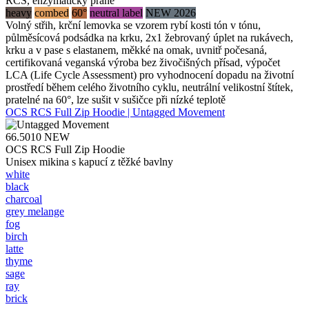
RCS, enzymaticky prané
heavy
combed
60°
neutral label
NEW 2026
Volný střih, krční lemovka se vzorem rybí kosti tón v tónu,
půlměsícová podsádka na krku, 2x1 žebrovaný úplet na rukávech,
krku a v pase s elastanem, měkké na omak, uvnitř počesaná,
certifikovaná veganská výroba bez živočišných přísad, výpočet
LCA (Life Cycle Assessment) pro vyhodnocení dopadu na životní
prostředí během celého životního cyklu, neutrální velikostní štítek,
pratelné na 60°, lze sušit v sušičce při nízké teplotě
OCS RCS Full Zip Hoodie | Untagged Movement
66.5010
NEW
OCS RCS Full Zip Hoodie
Unisex mikina s kapucí z těžké bavlny
white
black
charcoal
grey melange
fog
birch
latte
thyme
sage
ray
brick