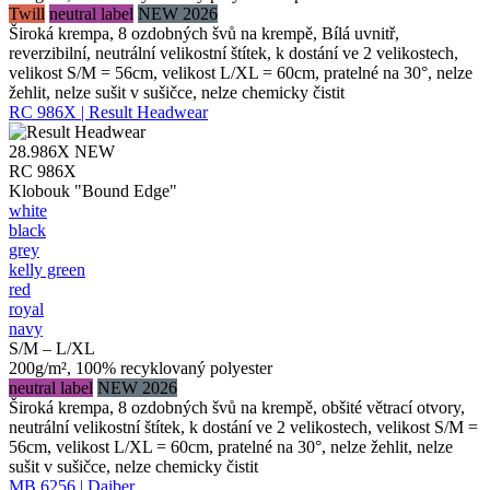
Twill
neutral label
NEW 2026
Široká krempa, 8 ozdobných švů na krempě, Bílá uvnitř,
reverzibilní, neutrální velikostní štítek, k dostání ve 2 velikostech,
velikost S/M = 56cm, velikost L/XL = 60cm, pratelné na 30°, nelze
žehlit, nelze sušit v sušičce, nelze chemicky čistit
RC 986X | Result Headwear
28.986X
NEW
RC 986X
Klobouk "Bound Edge"
white
black
grey
kelly green
red
royal
navy
S/M – L/XL
200g/m², 100% recyklovaný polyester
neutral label
NEW 2026
Široká krempa, 8 ozdobných švů na krempě, obšité větrací otvory,
neutrální velikostní štítek, k dostání ve 2 velikostech, velikost S/M =
56cm, velikost L/XL = 60cm, pratelné na 30°, nelze žehlit, nelze
sušit v sušičce, nelze chemicky čistit
MB 6256 | Daiber