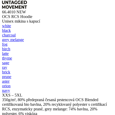
66.4010
NEW
OCS RCS Hoodie
Unisex mikina s kapucí
white
black
charcoal
grey melange
fog
birch
latte
thyme
sage
ray
brick
prune
aster
orion
navy
XXS – 5XL
350g/m², 80% předepraná česaná prstencová OCS Blended
certifikovaná bio bavlna, 20% recyklovaný polyester s certifikací
RCS, enzymaticky prané, grey melange: 74% bavlna, 20%
polyester, 6% viskóza