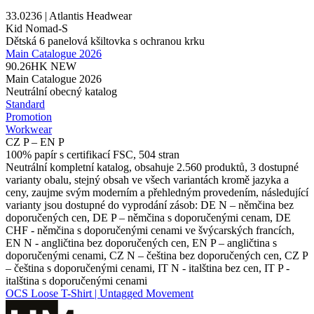
33.0236 | Atlantis Headwear
Kid Nomad-S
Dětská 6
panelová kšiltovka
s ochranou krku
Main Catalogue 2026
90.26HK
NEW
Main Catalogue 2026
Neutrální obecný katalog
Standard
Promotion
Workwear
CZ P – EN P
100% papír s certifikací FSC, 504 stran
Neutrální kompletní katalog, obsahuje 2.560 produktů, 3 dostupné
varianty obalu, stejný obsah ve všech variantách kromě jazyka a
ceny, zaujme svým moderním a přehledným provedením, následující
varianty jsou dostupné do vyprodání zásob: DE N – němčina bez
doporučených cen, DE P – němčina s doporučenými cenam, DE
CHF - němčina s doporučenými cenami ve švýcarských francích,
EN N - angličtina bez doporučených cen, EN P – angličtina s
doporučenými cenami, CZ N – čeština bez doporučených cen, CZ P
– čeština s doporučenými cenami, IT N - italština bez cen, IT P -
italština s doporučenými cenami
OCS Loose T-Shirt | Untagged Movement