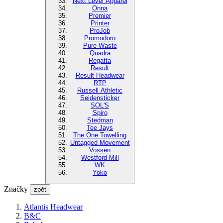
Next Level Apparel
Onna
Premier
Printer
ProJob
Promodoro
Pure Waste
Quadra
Regatta
Result
Result Headwear
RTP
Russell Athletic
Seidensticker
SOL'S
Spiro
Stedman
Tee Jays
The One Towelling
Untagged Movement
Vossen
Westford Mill
WK
Yoko
Značky
zpět
Atlantis Headwear
B&C