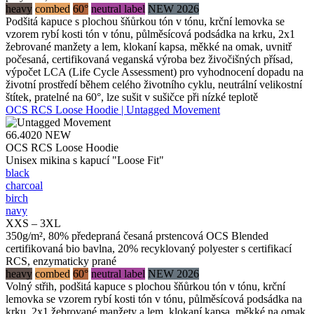
heavy
combed
60°
neutral label
NEW 2026
Podšitá kapuce s plochou šňůrkou tón v tónu, krční lemovka se
vzorem rybí kosti tón v tónu, půlměsícová podsádka na krku, 2x1
žebrované manžety a lem, klokaní kapsa, měkké na omak, uvnitř
počesaná, certifikovaná veganská výroba bez živočišných přísad,
výpočet LCA (Life Cycle Assessment) pro vyhodnocení dopadu na
životní prostředí během celého životního cyklu, neutrální velikostní
štítek, pratelné na 60°, lze sušit v sušičce při nízké teplotě
OCS RCS Loose Hoodie | Untagged Movement
66.4020
NEW
OCS RCS Loose Hoodie
Unisex mikina s kapucí "Loose Fit"
black
charcoal
birch
navy
XXS – 3XL
350g/m², 80% předepraná česaná prstencová OCS Blended
certifikovaná bio bavlna, 20% recyklovaný polyester s certifikací
RCS, enzymaticky prané
heavy
combed
60°
neutral label
NEW 2026
Volný střih, podšitá kapuce s plochou šňůrkou tón v tónu, krční
lemovka se vzorem rybí kosti tón v tónu, půlměsícová podsádka na
krku, 2x1 žebrované manžety a lem, klokaní kapsa, měkké na omak,