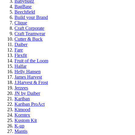
Babybugz
BagBase
Beechfield
Build your Brand
Clique
Craft Corporate
Craft Teamwear
Cutter & Buck
Daiber
Fare
Flexfit
Fruit of the Loom
Halfar
Helly Hansen
James Harvest
J.Harvest & Frost
Jerzees
JN by Daiber
Kariban
Kariban ProAct
Kimood
Korntex
Kustom Kit
K-up
Mantis