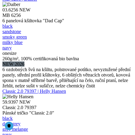
03.6256
NEW
MB 6256
6 panelová kšiltovka "Dad Cap"
black
sandstone
smoky green
milky blue
navy
onesize
260g/m², 100% certifikovaná bio bavlna
NEW 2026
6 ozdobných švů na kšiltu, polstrované potítko, nevyztužené přední
panely, střední profil kšiltovky, 6 obšitých větracích otvorů, kovová
spona v matně stříbrné barvě, přiléhající na čelo, ruční praní, nelze
žehlit, nelze sušit v sušičce, nelze chemicky čistit
Classic 2.0 79397 | Helly Hansen
59.9397
NEW
Classic 2.0 79397
Pánské tričko "Classic 2.0"
black
dark grey
grey melange
navy