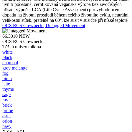
uvnitř počesaná, certifikovaná veganská výroba bez živočišných
přísad, výpočet LCA (Life Cycle Assessment) pro vyhodnocení
dopadu na životní prostředí během celého životního cyklu, neutrální
velikostní štítek, pratelné na 60°, lze sušit v sušičce při nízké teplotě
OCS RCS Crewneck | Untagged Movement
66.3010
NEW
OCS RCS Crewneck
Těžká unisex mikina
white
black
charcoal
grey melange
fog
birch
latte
thyme
sage
ray
brick
prune
aster
orion
navy
XXS – 5XL