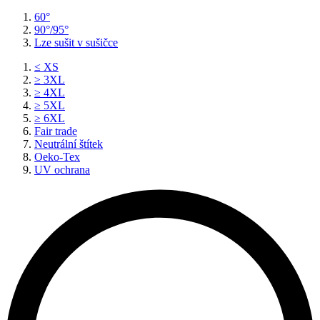
60°
90°/95°
Lze sušit v sušičce
≤ XS
≥ 3XL
≥ 4XL
≥ 5XL
≥ 6XL
Fair trade
Neutrální štítek
Oeko-Tex
UV ochrana