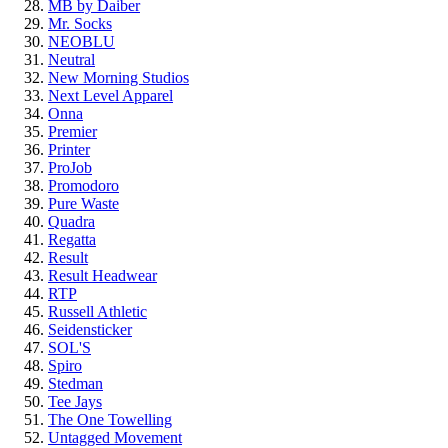
MB by Daiber
Mr. Socks
NEOBLU
Neutral
New Morning Studios
Next Level Apparel
Onna
Premier
Printer
ProJob
Promodoro
Pure Waste
Quadra
Regatta
Result
Result Headwear
RTP
Russell Athletic
Seidensticker
SOL'S
Spiro
Stedman
Tee Jays
The One Towelling
Untagged Movement