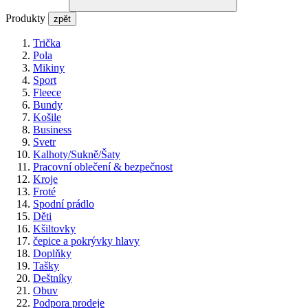
Produkty
zpět
Trička
Pola
Mikiny
Sport
Fleece
Bundy
Košile
Business
Svetr
Kalhoty/Sukně/Šaty
Pracovní oblečení & bezpečnost
Kroje
Froté
Spodní prádlo
Děti
Kšiltovky
čepice a pokrývky hlavy
Doplňky
Tašky
Deštníky
Obuv
Podpora prodeje