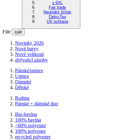
≥ 6XL
Fair trade
Neutrální štítek
Oeko-Tex
UV ochrana
Filtr
zpět
Novinky 2026
Nové barvy
Nové velikosti
zbývající zásoby
Pánské/unisex
Unisex
Dámské
Dětské
Rodina
Pánské + dámské duo
Bio-bavlna
100% bavlna
>60% polyester
100% polyester
recycled polyester