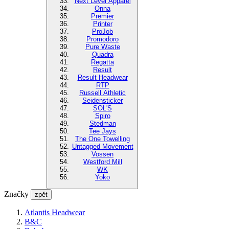
Next Level Apparel
Onna
Premier
Printer
ProJob
Promodoro
Pure Waste
Quadra
Regatta
Result
Result Headwear
RTP
Russell Athletic
Seidensticker
SOL'S
Spiro
Stedman
Tee Jays
The One Towelling
Untagged Movement
Vossen
Westford Mill
WK
Yoko
Značky
zpět
Atlantis Headwear
B&C