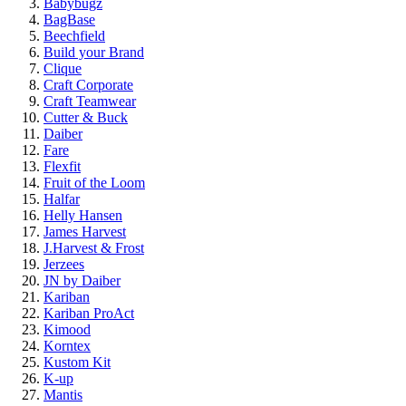
Babybugz
BagBase
Beechfield
Build your Brand
Clique
Craft Corporate
Craft Teamwear
Cutter & Buck
Daiber
Fare
Flexfit
Fruit of the Loom
Halfar
Helly Hansen
James Harvest
J.Harvest & Frost
Jerzees
JN by Daiber
Kariban
Kariban ProAct
Kimood
Korntex
Kustom Kit
K-up
Mantis