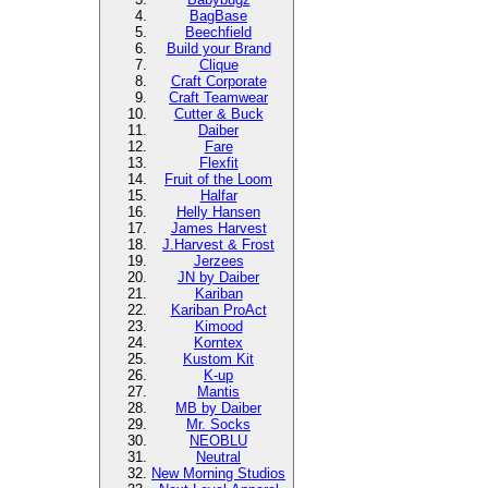
BagBase
Beechfield
Build your Brand
Clique
Craft Corporate
Craft Teamwear
Cutter & Buck
Daiber
Fare
Flexfit
Fruit of the Loom
Halfar
Helly Hansen
James Harvest
J.Harvest & Frost
Jerzees
JN by Daiber
Kariban
Kariban ProAct
Kimood
Korntex
Kustom Kit
K-up
Mantis
MB by Daiber
Mr. Socks
NEOBLU
Neutral
New Morning Studios