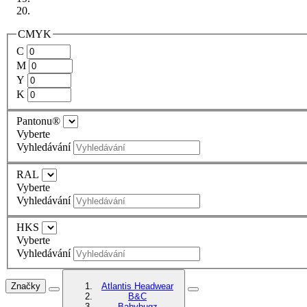
CMYK
C
M
Y
K
Pantonu®
Vyberte
Vyhledávání
RAL
Vyberte
Vyhledávání
HKS
Vyberte
Vyhledávání
Značky
Atlantis Headwear
B&C
Babybugz