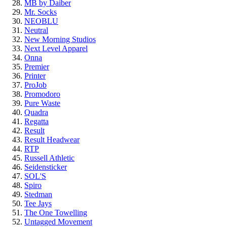
MB by Daiber
Mr. Socks
NEOBLU
Neutral
New Morning Studios
Next Level Apparel
Onna
Premier
Printer
ProJob
Promodoro
Pure Waste
Quadra
Regatta
Result
Result Headwear
RTP
Russell Athletic
Seidensticker
SOL'S
Spiro
Stedman
Tee Jays
The One Towelling
Untagged Movement