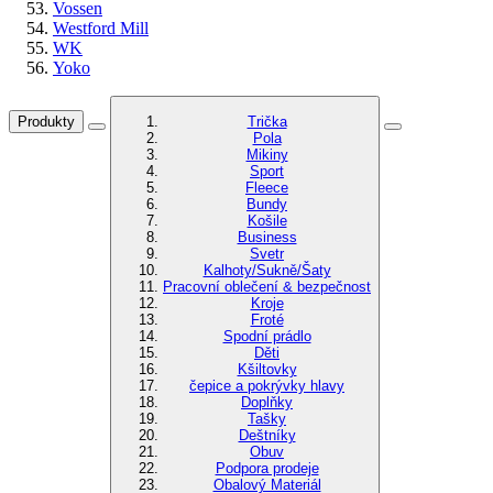
Vossen
Westford Mill
WK
Yoko
Produkty
Trička
Pola
Mikiny
Sport
Fleece
Bundy
Košile
Business
Svetr
Kalhoty/Sukně/Šaty
Pracovní oblečení & bezpečnost
Kroje
Froté
Spodní prádlo
Děti
Kšiltovky
čepice a pokrývky hlavy
Doplňky
Tašky
Deštníky
Obuv
Podpora prodeje
Obalový Materiál