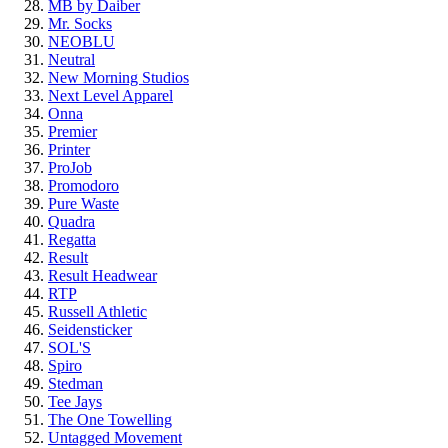
MB by Daiber
Mr. Socks
NEOBLU
Neutral
New Morning Studios
Next Level Apparel
Onna
Premier
Printer
ProJob
Promodoro
Pure Waste
Quadra
Regatta
Result
Result Headwear
RTP
Russell Athletic
Seidensticker
SOL'S
Spiro
Stedman
Tee Jays
The One Towelling
Untagged Movement