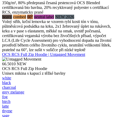
350g/m², 80% předepraná česaná prstencová OCS Blended
certifikovaná bio bavlna, 20% recyklovaný polyester s certifikací
RCS, enzymaticky prané
heavy
combed
60°
neutral label
NEW 2026
Volný střih, krční lemovka se vzorem rybí kosti tón v tónu,
půlměsícová podsádka na krku, 2x1 žebrovaný úplet na rukávech,
krku a v pase s elastanem, měkké na omak, uvnitř počesaná,
certifikovaná veganská výroba bez živočišných přísad, výpočet
LCA (Life Cycle Assessment) pro vyhodnocení dopadu na životní
prostředí během celého životního cyklu, neutrální velikostní štítek,
pratelné na 60°, lze sušit v sušičce při nízké teplotě
OCS RCS Full Zip Hoodie | Untagged Movement
66.5010
NEW
OCS RCS Full Zip Hoodie
Unisex mikina s kapucí z těžké bavlny
white
black
charcoal
grey melange
fog
birch
latte
thyme
sage