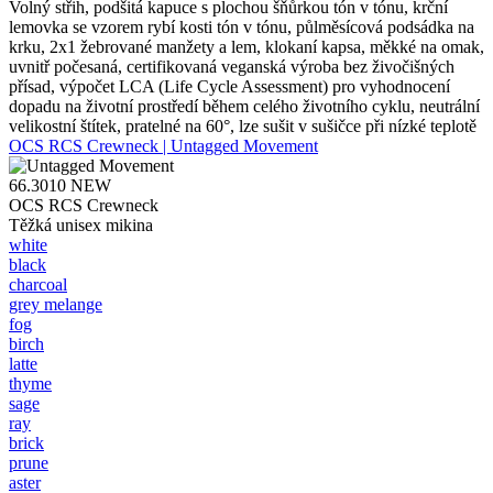
Volný střih, podšitá kapuce s plochou šňůrkou tón v tónu, krční
lemovka se vzorem rybí kosti tón v tónu, půlměsícová podsádka na
krku, 2x1 žebrované manžety a lem, klokaní kapsa, měkké na omak,
uvnitř počesaná, certifikovaná veganská výroba bez živočišných
přísad, výpočet LCA (Life Cycle Assessment) pro vyhodnocení
dopadu na životní prostředí během celého životního cyklu, neutrální
velikostní štítek, pratelné na 60°, lze sušit v sušičce při nízké teplotě
OCS RCS Crewneck | Untagged Movement
66.3010
NEW
OCS RCS Crewneck
Těžká unisex mikina
white
black
charcoal
grey melange
fog
birch
latte
thyme
sage
ray
brick
prune
aster