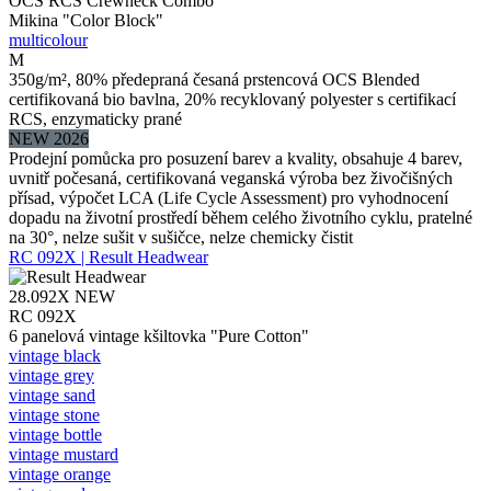
OCS RCS Crewneck Combo
Mikina "Color Block"
multicolour
M
350g/m², 80% předepraná česaná prstencová OCS Blended
certifikovaná bio bavlna, 20% recyklovaný polyester s certifikací
RCS, enzymaticky prané
NEW 2026
Prodejní pomůcka pro posuzení barev a kvality, obsahuje 4 barev,
uvnitř počesaná, certifikovaná veganská výroba bez živočišných
přísad, výpočet LCA (Life Cycle Assessment) pro vyhodnocení
dopadu na životní prostředí během celého životního cyklu, pratelné
na 30°, nelze sušit v sušičce, nelze chemicky čistit
RC 092X | Result Headwear
28.092X
NEW
RC 092X
6 panelová vintage kšiltovka "Pure Cotton"
vintage black
vintage grey
vintage sand
vintage stone
vintage bottle
vintage mustard
vintage orange