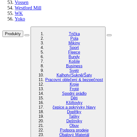
Vossen
Westford Mill
WK
Yoko
Produkty
Trička
Pola
Mikiny
Sport
Fleece
Bundy
Košile
Business
Svetr
Kalhoty/Sukně/Šaty
Pracovní oblečení & bezpečnost
Kroje
Froté
Spodní prádlo
Děti
Kšiltovky
čepice a pokrývky hlavy
Doplňky
Tašky
Deštníky
Obuv
Podpora prodeje
Obalový Materiál