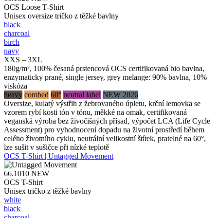
OCS Loose T-Shirt
Unisex oversize tričko z těžké bavlny
black
charcoal
birch
navy
XXS – 3XL
180g/m², 100% česaná prstencová OCS certifikovaná bio bavlna,
enzymaticky prané, single jersey, grey melange: 90% bavlna, 10%
viskóza
heavy
combed
60°
neutral label
NEW 2026
Oversize, kulatý výstřih z žebrovaného úpletu, krční lemovka se
vzorem rybí kosti tón v tónu, měkké na omak, certifikovaná
veganská výroba bez živočišných přísad, výpočet LCA (Life Cycle
Assessment) pro vyhodnocení dopadu na životní prostředí během
celého životního cyklu, neutrální velikostní štítek, pratelné na 60°,
lze sušit v sušičce při nízké teplotě
OCS T-Shirt | Untagged Movement
66.1010
NEW
OCS T-Shirt
Unisex tričko z těžké bavlny
white
black
charcoal