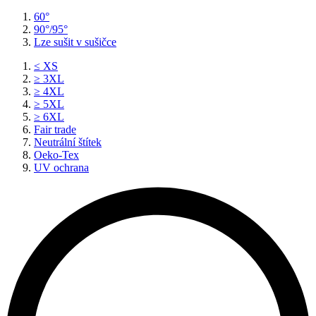
60°
90°/95°
Lze sušit v sušičce
≤ XS
≥ 3XL
≥ 4XL
≥ 5XL
≥ 6XL
Fair trade
Neutrální štítek
Oeko-Tex
UV ochrana