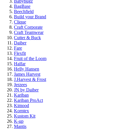
Babybugz
BagBase
Beechfield
Build your Brand
Clique
Craft Corporate
Craft Teamwear
Cutter & Buck
Daiber
Fare
Flexfit
Fruit of the Loom
Halfar
Helly Hansen
James Harvest
J.Harvest & Frost
Jerzees
JN by Daiber
Kariban
Kariban ProAct
Kimood
Korntex
Kustom Kit
K-up
Mantis