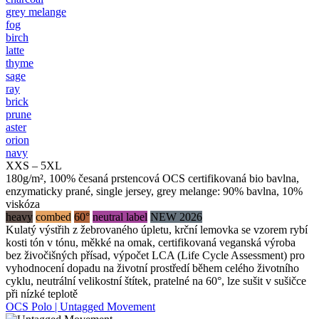
grey melange
fog
birch
latte
thyme
sage
ray
brick
prune
aster
orion
navy
XXS – 5XL
180g/m², 100% česaná prstencová OCS certifikovaná bio bavlna,
enzymaticky prané, single jersey, grey melange: 90% bavlna, 10%
viskóza
heavy
combed
60°
neutral label
NEW 2026
Kulatý výstřih z žebrovaného úpletu, krční lemovka se vzorem rybí
kosti tón v tónu, měkké na omak, certifikovaná veganská výroba
bez živočišných přísad, výpočet LCA (Life Cycle Assessment) pro
vyhodnocení dopadu na životní prostředí během celého životního
cyklu, neutrální velikostní štítek, pratelné na 60°, lze sušit v sušičce
při nízké teplotě
OCS Polo | Untagged Movement