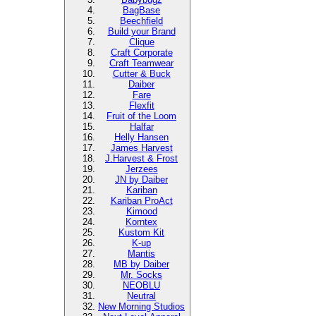
BagBase
Beechfield
Build your Brand
Clique
Craft Corporate
Craft Teamwear
Cutter & Buck
Daiber
Fare
Flexfit
Fruit of the Loom
Halfar
Helly Hansen
James Harvest
J.Harvest & Frost
Jerzees
JN by Daiber
Kariban
Kariban ProAct
Kimood
Korntex
Kustom Kit
K-up
Mantis
MB by Daiber
Mr. Socks
NEOBLU
Neutral
New Morning Studios