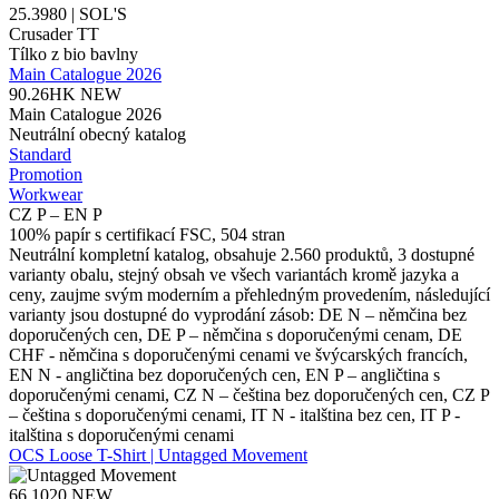
25.3980 | SOL'S
Crusader TT
Tílko z bio bavlny
Main Catalogue 2026
90.26HK
NEW
Main Catalogue 2026
Neutrální obecný katalog
Standard
Promotion
Workwear
CZ P – EN P
100% papír s certifikací FSC, 504 stran
Neutrální kompletní katalog, obsahuje 2.560 produktů, 3 dostupné
varianty obalu, stejný obsah ve všech variantách kromě jazyka a
ceny, zaujme svým moderním a přehledným provedením, následující
varianty jsou dostupné do vyprodání zásob: DE N – němčina bez
doporučených cen, DE P – němčina s doporučenými cenam, DE
CHF - němčina s doporučenými cenami ve švýcarských francích,
EN N - angličtina bez doporučených cen, EN P – angličtina s
doporučenými cenami, CZ N – čeština bez doporučených cen, CZ P
– čeština s doporučenými cenami, IT N - italština bez cen, IT P -
italština s doporučenými cenami
OCS Loose T-Shirt | Untagged Movement
66.1020
NEW