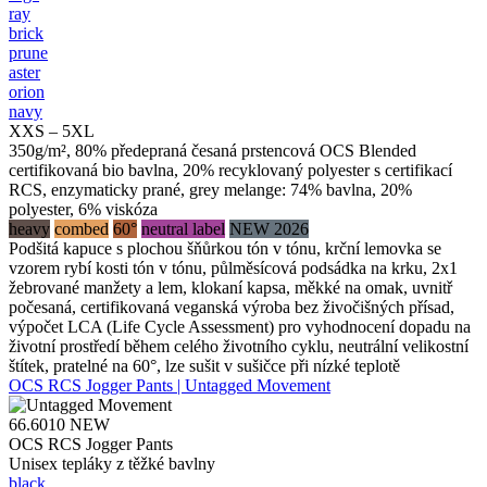
ray
brick
prune
aster
orion
navy
XXS – 5XL
350g/m², 80% předepraná česaná prstencová OCS Blended
certifikovaná bio bavlna, 20% recyklovaný polyester s certifikací
RCS, enzymaticky prané, grey melange: 74% bavlna, 20%
polyester, 6% viskóza
heavy
combed
60°
neutral label
NEW 2026
Podšitá kapuce s plochou šňůrkou tón v tónu, krční lemovka se
vzorem rybí kosti tón v tónu, půlměsícová podsádka na krku, 2x1
žebrované manžety a lem, klokaní kapsa, měkké na omak, uvnitř
počesaná, certifikovaná veganská výroba bez živočišných přísad,
výpočet LCA (Life Cycle Assessment) pro vyhodnocení dopadu na
životní prostředí během celého životního cyklu, neutrální velikostní
štítek, pratelné na 60°, lze sušit v sušičce při nízké teplotě
OCS RCS Jogger Pants | Untagged Movement
66.6010
NEW
OCS RCS Jogger Pants
Unisex tepláky z těžké bavlny
black