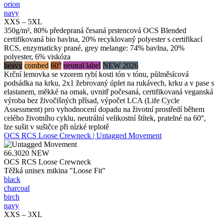
orion
navy
XXS – 5XL
350g/m², 80% předepraná česaná prstencová OCS Blended
certifikovaná bio bavlna, 20% recyklovaný polyester s certifikací
RCS, enzymaticky prané, grey melange: 74% bavlna, 20%
polyester, 6% viskóza
heavy
combed
60°
neutral label
NEW 2026
Krční lemovka se vzorem rybí kosti tón v tónu, půlměsícová
podsádka na krku, 2x1 žebrovaný úplet na rukávech, krku a v pase s
elastanem, měkké na omak, uvnitř počesaná, certifikovaná veganská
výroba bez živočišných přísad, výpočet LCA (Life Cycle
Assessment) pro vyhodnocení dopadu na životní prostředí během
celého životního cyklu, neutrální velikostní štítek, pratelné na 60°,
lze sušit v sušičce při nízké teplotě
OCS RCS Loose Crewneck | Untagged Movement
66.3020
NEW
OCS RCS Loose Crewneck
Těžká unisex mikina "Loose Fit"
black
charcoal
birch
navy
XXS – 3XL