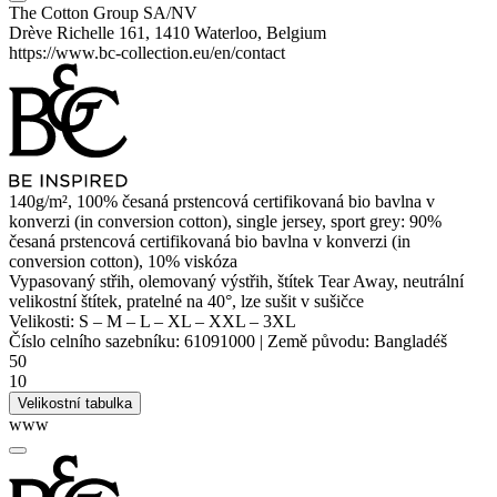
The Cotton Group SA/NV
Drève Richelle 161, 1410 Waterloo, Belgium
https://www.bc-collection.eu/en/contact
140g/m², 100% česaná prstencová certifikovaná
bio bavlna
v
konverzi
(
in conversion
cotton),
single jersey
, sport grey: 90%
česaná prstencová certifikovaná
bio bavlna
v konverzi
(
in
conversion
cotton), 10%
viskóza
Vypasovaný střih, olemovaný výstřih, štítek Tear Away,
neutrální
velikostní štítek
, pratelné na 40°, lze sušit v sušičce
Velikosti:
S
–
M
–
L
–
XL
–
XXL
–
3XL
Číslo celního sazebníku:
61091000
|
Země původu:
Bangladéš
50
10
Velikostní tabulka
www