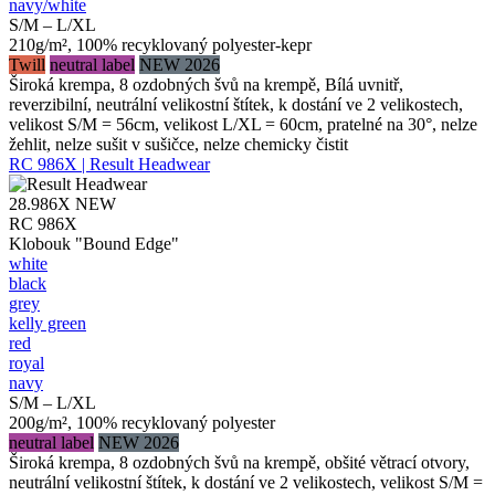
navy/​white
S/M – L/XL
210g/m², 100% recyklovaný polyester-kepr
Twill
neutral label
NEW 2026
Široká krempa, 8 ozdobných švů na krempě, Bílá uvnitř,
reverzibilní, neutrální velikostní štítek, k dostání ve 2 velikostech,
velikost S/M = 56cm, velikost L/XL = 60cm, pratelné na 30°, nelze
žehlit, nelze sušit v sušičce, nelze chemicky čistit
RC 986X | Result Headwear
28.986X
NEW
RC 986X
Klobouk "Bound Edge"
white
black
grey
kelly green
red
royal
navy
S/M – L/XL
200g/m², 100% recyklovaný polyester
neutral label
NEW 2026
Široká krempa, 8 ozdobných švů na krempě, obšité větrací otvory,
neutrální velikostní štítek, k dostání ve 2 velikostech, velikost S/M =