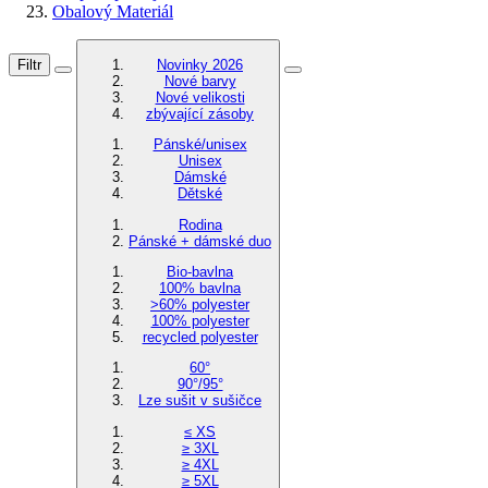
Obalový Materiál
Filtr
Novinky 2026
Nové barvy
Nové velikosti
zbývající zásoby
Pánské/unisex
Unisex
Dámské
Dětské
Rodina
Pánské + dámské duo
Bio-bavlna
100% bavlna
>60% polyester
100% polyester
recycled polyester
60°
90°/95°
Lze sušit v sušičce
≤ XS
≥ 3XL
≥ 4XL
≥ 5XL