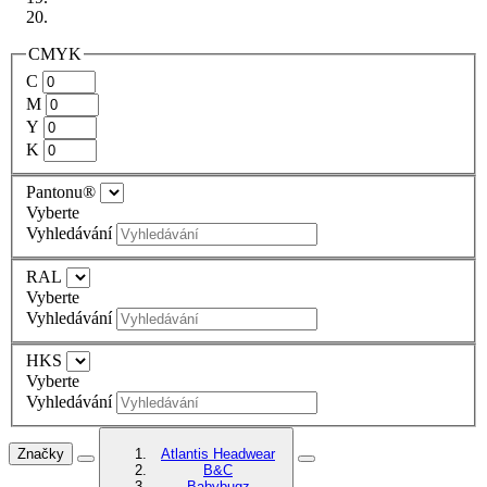
CMYK
C
M
Y
K
Pantonu®
Vyberte
Vyhledávání
RAL
Vyberte
Vyhledávání
HKS
Vyberte
Vyhledávání
Značky
Atlantis Headwear
B&C
Babybugz