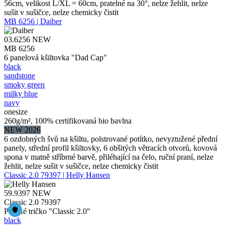
56cm, velikost L/XL = 60cm, pratelné na 30°, nelze žehlit, nelze
sušit v sušičce, nelze chemicky čistit
MB 6256 | Daiber
03.6256
NEW
MB 6256
6 panelová kšiltovka "Dad Cap"
black
sandstone
smoky green
milky blue
navy
onesize
260g/m², 100% certifikovaná bio bavlna
NEW 2026
6 ozdobných švů na kšiltu, polstrované potítko, nevyztužené přední
panely, střední profil kšiltovky, 6 obšitých větracích otvorů, kovová
spona v matně stříbrné barvě, přiléhající na čelo, ruční praní, nelze
žehlit, nelze sušit v sušičce, nelze chemicky čistit
Classic 2.0 79397 | Helly Hansen
59.9397
NEW
Classic 2.0 79397
Pánské tričko "Classic 2.0"
black