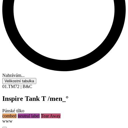
Nahrávám...
Velikostní tabulka
01.TM72 | B&C
Inspire Tank T /men_°
Pánské tílko
combed
neutral label
Tear Away
www