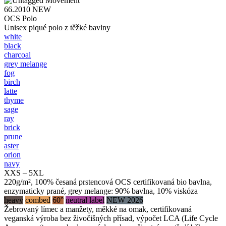
66.2010
NEW
OCS Polo
Unisex piqué polo z těžké bavlny
white
black
charcoal
grey melange
fog
birch
latte
thyme
sage
ray
brick
prune
aster
orion
navy
XXS – 5XL
220g/m², 100% česaná prstencová OCS certifikovaná bio bavlna,
enzymaticky prané, grey melange: 90% bavlna, 10% viskóza
heavy
combed
60°
neutral label
NEW 2026
Žebrovaný límec a manžety, měkké na omak, certifikovaná
veganská výroba bez živočišných přísad, výpočet LCA (Life Cycle