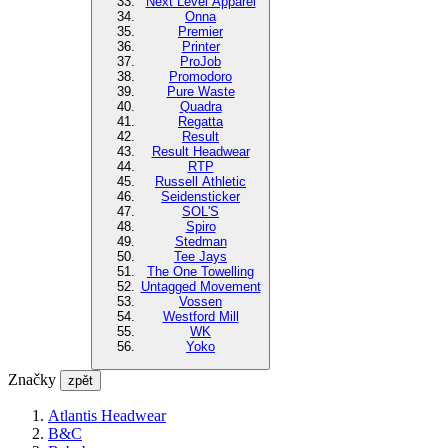
Next Level Apparel
Onna
Premier
Printer
ProJob
Promodoro
Pure Waste
Quadra
Regatta
Result
Result Headwear
RTP
Russell Athletic
Seidensticker
SOL'S
Spiro
Stedman
Tee Jays
The One Towelling
Untagged Movement
Vossen
Westford Mill
WK
Yoko
Značky
zpět
Atlantis Headwear
B&C