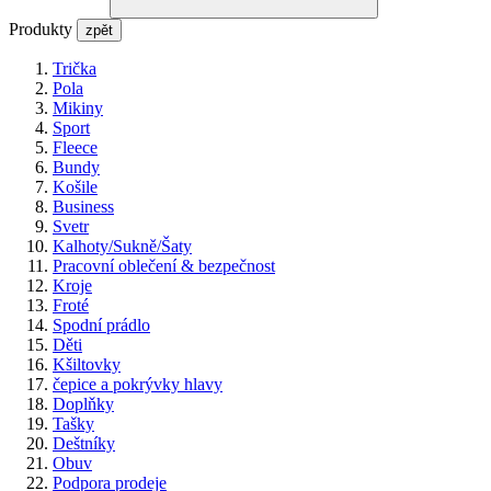
Produkty
zpět
Trička
Pola
Mikiny
Sport
Fleece
Bundy
Košile
Business
Svetr
Kalhoty/Sukně/Šaty
Pracovní oblečení & bezpečnost
Kroje
Froté
Spodní prádlo
Děti
Kšiltovky
čepice a pokrývky hlavy
Doplňky
Tašky
Deštníky
Obuv
Podpora prodeje