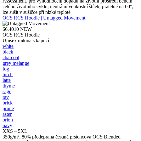
Assessment) pro vyhodnocení dopadu na životní prostředí během
celého životního cyklu, neutrální velikostní štítek, pratelné na 60°,
lze sušit v sušičce při nízké teplotě
OCS RCS Hoodie | Untagged Movement
66.4010
NEW
OCS RCS Hoodie
Unisex mikina s kapucí
white
black
charcoal
grey melange
fog
birch
latte
thyme
sage
ray
brick
prune
aster
orion
navy
XXS – 5XL
350g/m², 80% předepraná česaná prstencová OCS Blended