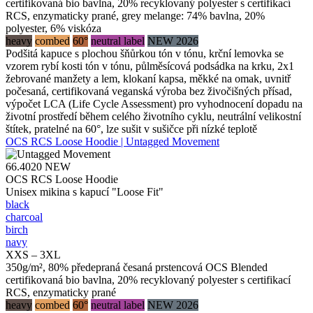
certifikovaná bio bavlna, 20% recyklovaný polyester s certifikací
RCS, enzymaticky prané, grey melange: 74% bavlna, 20%
polyester, 6% viskóza
heavy
combed
60°
neutral label
NEW 2026
Podšitá kapuce s plochou šňůrkou tón v tónu, krční lemovka se
vzorem rybí kosti tón v tónu, půlměsícová podsádka na krku, 2x1
žebrované manžety a lem, klokaní kapsa, měkké na omak, uvnitř
počesaná, certifikovaná veganská výroba bez živočišných přísad,
výpočet LCA (Life Cycle Assessment) pro vyhodnocení dopadu na
životní prostředí během celého životního cyklu, neutrální velikostní
štítek, pratelné na 60°, lze sušit v sušičce při nízké teplotě
OCS RCS Loose Hoodie | Untagged Movement
66.4020
NEW
OCS RCS Loose Hoodie
Unisex mikina s kapucí "Loose Fit"
black
charcoal
birch
navy
XXS – 3XL
350g/m², 80% předepraná česaná prstencová OCS Blended
certifikovaná bio bavlna, 20% recyklovaný polyester s certifikací
RCS, enzymaticky prané
heavy
combed
60°
neutral label
NEW 2026