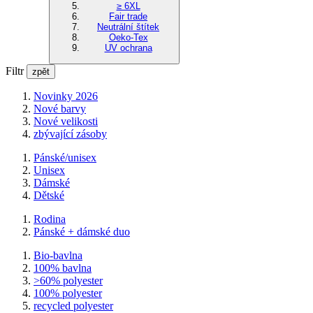
≥ 6XL
Fair trade
Neutrální štítek
Oeko-Tex
UV ochrana
Filtr
zpět
Novinky 2026
Nové barvy
Nové velikosti
zbývající zásoby
Pánské/unisex
Unisex
Dámské
Dětské
Rodina
Pánské + dámské duo
Bio-bavlna
100% bavlna
>60% polyester
100% polyester
recycled polyester