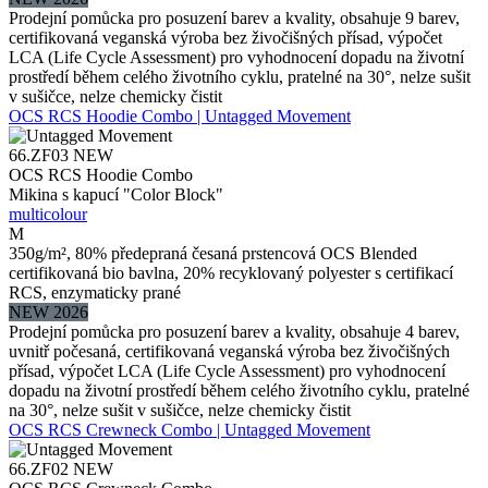
Prodejní pomůcka pro posuzení barev a kvality, obsahuje 9 barev,
certifikovaná veganská výroba bez živočišných přísad, výpočet
LCA (Life Cycle Assessment) pro vyhodnocení dopadu na životní
prostředí během celého životního cyklu, pratelné na 30°, nelze sušit
v sušičce, nelze chemicky čistit
OCS RCS Hoodie Combo | Untagged Movement
66.ZF03
NEW
OCS RCS Hoodie Combo
Mikina s kapucí "Color Block"
multicolour
M
350g/m², 80% předepraná česaná prstencová OCS Blended
certifikovaná bio bavlna, 20% recyklovaný polyester s certifikací
RCS, enzymaticky prané
NEW 2026
Prodejní pomůcka pro posuzení barev a kvality, obsahuje 4 barev,
uvnitř počesaná, certifikovaná veganská výroba bez živočišných
přísad, výpočet LCA (Life Cycle Assessment) pro vyhodnocení
dopadu na životní prostředí během celého životního cyklu, pratelné
na 30°, nelze sušit v sušičce, nelze chemicky čistit
OCS RCS Crewneck Combo | Untagged Movement
66.ZF02
NEW