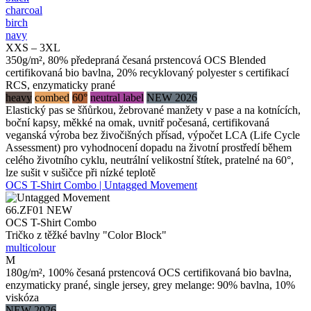
charcoal
birch
navy
XXS – 3XL
350g/m², 80% předepraná česaná prstencová OCS Blended
certifikovaná bio bavlna, 20% recyklovaný polyester s certifikací
RCS, enzymaticky prané
heavy
combed
60°
neutral label
NEW 2026
Elastický pas se šňůrkou, žebrované manžety v pase a na kotnících,
boční kapsy, měkké na omak, uvnitř počesaná, certifikovaná
veganská výroba bez živočišných přísad, výpočet LCA (Life Cycle
Assessment) pro vyhodnocení dopadu na životní prostředí během
celého životního cyklu, neutrální velikostní štítek, pratelné na 60°,
lze sušit v sušičce při nízké teplotě
OCS T-Shirt Combo | Untagged Movement
66.ZF01
NEW
OCS T-Shirt Combo
Tričko z těžké bavlny "Color Block"
multicolour
M
180g/m², 100% česaná prstencová OCS certifikovaná bio bavlna,
enzymaticky prané, single jersey, grey melange: 90% bavlna, 10%
viskóza
NEW 2026