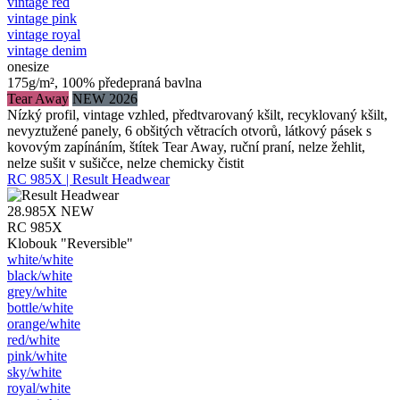
vintage red
vintage pink
vintage royal
vintage denim
onesize
175g/m², 100% předepraná bavlna
Tear Away
NEW 2026
Nízký profil, vintage vzhled, předtvarovaný kšilt, recyklovaný kšilt,
nevyztužené panely, 6 obšitých větracích otvorů, látkový pásek s
kovovým zapínáním, štítek Tear Away, ruční praní, nelze žehlit,
nelze sušit v sušičce, nelze chemicky čistit
RC 985X | Result Headwear
28.985X
NEW
RC 985X
Klobouk "Reversible"
white/​white
black/​white
grey/​white
bottle/​white
orange/​white
red/​white
pink/​white
sky/​white
royal/​white