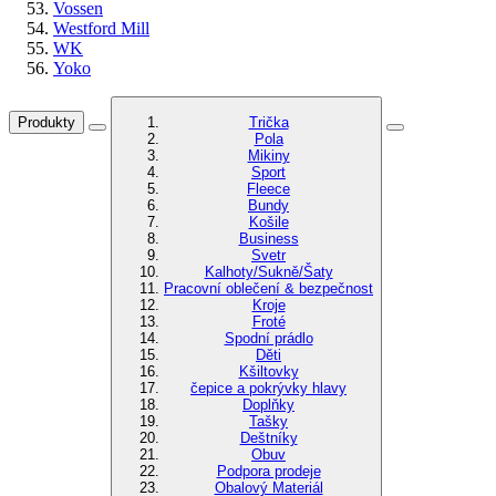
Vossen
Westford Mill
WK
Yoko
Produkty
Trička
Pola
Mikiny
Sport
Fleece
Bundy
Košile
Business
Svetr
Kalhoty/Sukně/Šaty
Pracovní oblečení & bezpečnost
Kroje
Froté
Spodní prádlo
Děti
Kšiltovky
čepice a pokrývky hlavy
Doplňky
Tašky
Deštníky
Obuv
Podpora prodeje
Obalový Materiál