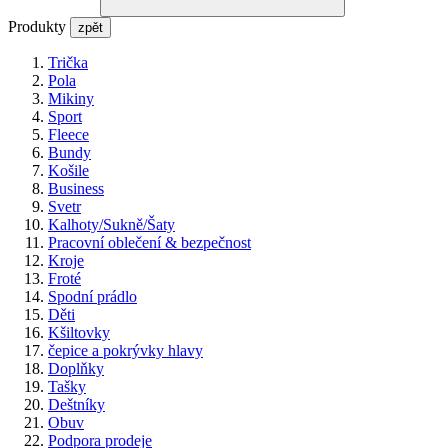
Produkty
zpět
Trička
Pola
Mikiny
Sport
Fleece
Bundy
Košile
Business
Svetr
Kalhoty/Sukně/Šaty
Pracovní oblečení & bezpečnost
Kroje
Froté
Spodní prádlo
Děti
Kšiltovky
čepice a pokrývky hlavy
Doplňky
Tašky
Deštníky
Obuv
Podpora prodeje