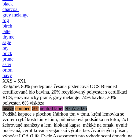
black
charcoal
grey melange
fog
birch
latte
thyme
sage
ray
brick
prune
aster
orion
navy
XXS – 5XL
350g/m², 80% předepraná česaná prstencová OCS Blended
certifikovaná bio bavlna, 20% recyklovaný polyester s certifikací
RCS, enzymaticky prané, grey melange: 74% bavlna, 20%
polyester, 6% viskóza
heavy
combed
60°
neutral label
NEW 2026
Podšitá kapuce s plochou šňůrkou tón v tónu, krční lemovka se
vzorem rybí kosti tón v tónu, půlměsícová podsádka na krku, 2x1
žebrované manžety a lem, klokaní kapsa, měkké na omak, uvnitř
počesaná, certifikovaná veganská výroba bez živočišných přísad,
výpočet LCA (Life Cycle Assessment) pro vyhodnocení dopadu na