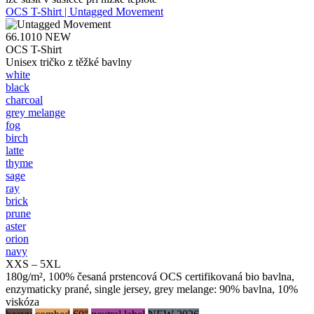
OCS T-Shirt | Untagged Movement
66.1010
NEW
OCS T-Shirt
Unisex tričko z těžké bavlny
white
black
charcoal
grey melange
fog
birch
latte
thyme
sage
ray
brick
prune
aster
orion
navy
XXS – 5XL
180g/m², 100% česaná prstencová OCS certifikovaná bio bavlna,
enzymaticky prané, single jersey, grey melange: 90% bavlna, 10%
viskóza