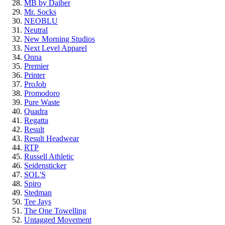
MB by Daiber
Mr. Socks
NEOBLU
Neutral
New Morning Studios
Next Level Apparel
Onna
Premier
Printer
ProJob
Promodoro
Pure Waste
Quadra
Regatta
Result
Result Headwear
RTP
Russell Athletic
Seidensticker
SOL'S
Spiro
Stedman
Tee Jays
The One Towelling
Untagged Movement