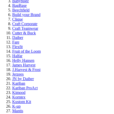
Babybugz
BagBase
Beechfield
Build your Brand
Clique
Craft Corporate
Craft Teamwear
Cutter & Buck
Daiber
Fare
Flexfit
Fruit of the Loom
Halfar
Helly Hansen
James Harvest
J.Harvest & Frost
Jerzees
JN by Daiber
Kariban
Kariban ProAct
Kimood
Korntex
Kustom Kit
K-up
Mantis