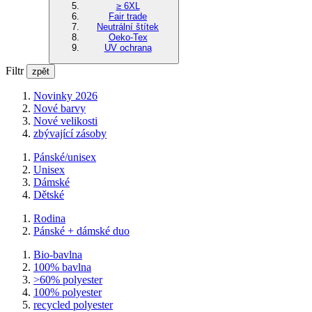
≥ 6XL
Fair trade
Neutrální štítek
Oeko-Tex
UV ochrana
Filtr
zpět
Novinky 2026
Nové barvy
Nové velikosti
zbývající zásoby
Pánské/unisex
Unisex
Dámské
Dětské
Rodina
Pánské + dámské duo
Bio-bavlna
100% bavlna
>60% polyester
100% polyester
recycled polyester