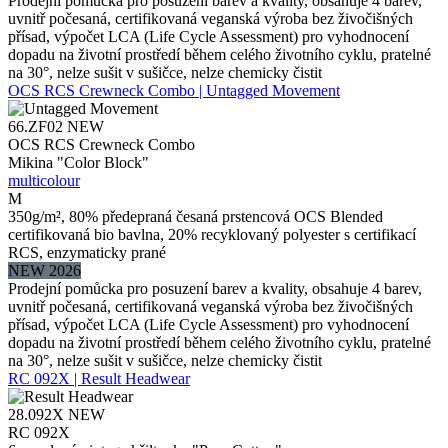
Prodejní pomůcka pro posuzení barev a kvality, obsahuje 4 barev,
uvnitř počesaná, certifikovaná veganská výroba bez živočišných
přísad, výpočet LCA (Life Cycle Assessment) pro vyhodnocení
dopadu na životní prostředí během celého životního cyklu, pratelné
na 30°, nelze sušit v sušičce, nelze chemicky čistit
OCS RCS Crewneck Combo | Untagged Movement
66.ZF02
NEW
OCS RCS Crewneck Combo
Mikina "Color Block"
multicolour
M
350g/m², 80% předepraná česaná prstencová OCS Blended
certifikovaná bio bavlna, 20% recyklovaný polyester s certifikací
RCS, enzymaticky prané
NEW 2026
Prodejní pomůcka pro posuzení barev a kvality, obsahuje 4 barev,
uvnitř počesaná, certifikovaná veganská výroba bez živočišných
přísad, výpočet LCA (Life Cycle Assessment) pro vyhodnocení
dopadu na životní prostředí během celého životního cyklu, pratelné
na 30°, nelze sušit v sušičce, nelze chemicky čistit
RC 092X | Result Headwear
28.092X
NEW
RC 092X