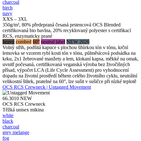
charcoal
birch
navy
XXS – 3XL
350g/m², 80% předepraná česaná prstencová OCS Blended
certifikovaná bio bavlna, 20% recyklovaný polyester s certifikací
RCS, enzymaticky prané
heavy
combed
60°
neutral label
NEW 2026
Volný střih, podšitá kapuce s plochou šňůrkou tón v tónu, krční
lemovka se vzorem rybí kosti tón v tónu, půlměsícová podsádka na
krku, 2x1 žebrované manžety a lem, klokaní kapsa, měkké na omak,
uvnitř počesaná, certifikovaná veganská výroba bez živočišných
přísad, výpočet LCA (Life Cycle Assessment) pro vyhodnocení
dopadu na životní prostředí během celého životního cyklu, neutrální
velikostní štítek, pratelné na 60°, lze sušit v sušičce při nízké teplotě
OCS RCS Crewneck | Untagged Movement
66.3010
NEW
OCS RCS Crewneck
Těžká unisex mikina
white
black
charcoal
grey melange
fog