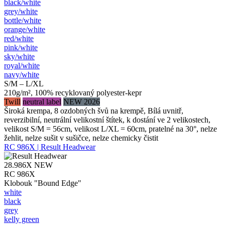
black/​white
grey/​white
bottle/​white
orange/​white
red/​white
pink/​white
sky/​white
royal/​white
navy/​white
S/M – L/XL
210g/m², 100% recyklovaný polyester-kepr
Twill
neutral label
NEW 2026
Široká krempa, 8 ozdobných švů na krempě, Bílá uvnitř,
reverzibilní, neutrální velikostní štítek, k dostání ve 2 velikostech,
velikost S/M = 56cm, velikost L/XL = 60cm, pratelné na 30°, nelze
žehlit, nelze sušit v sušičce, nelze chemicky čistit
RC 986X | Result Headwear
28.986X
NEW
RC 986X
Klobouk "Bound Edge"
white
black
grey
kelly green