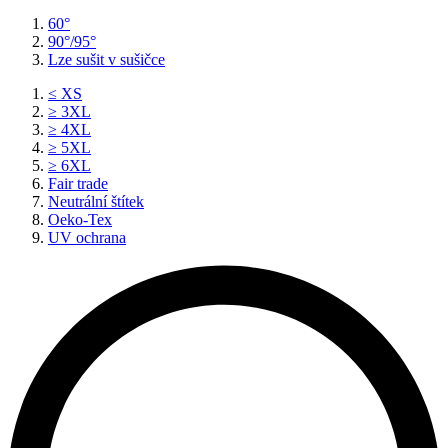
60°
90°/95°
Lze sušit v sušičce
≤ XS
≥ 3XL
≥ 4XL
≥ 5XL
≥ 6XL
Fair trade
Neutrální štítek
Oeko-Tex
UV ochrana