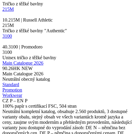
Tričko z těžké bavlny
215M
10.215M | Russell Athletic
215M
Tričko z těžké bavlny "Authentic"
3100
40.3100 | Promodoro
3100
Unisex tričko z těžké bavlny
Main Catalogue 2026
90.26HK
NEW
Main Catalogue 2026
Neutrální obecný katalog
Standard
Promotion
Workwear
CZ P – EN P
100% papír s certifikací FSC, 504 stran
Neutrální kompletní katalog, obsahuje 2.560 produktů, 3 dostupné
varianty obalu, stejný obsah ve všech variantách kromě jazyka a
ceny, zaujme svým moderním a přehledným provedením, následující
varianty jsou dostupné do vyprodání zásob: DE N – němčina bez
doporučených cen, DE P – němčina s doporučenými cenam, DE