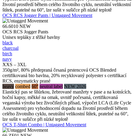
životní prostředí během celého životního cyklu, neutrální velikostní
štítek, pratelné na 60°, lze sušit v sušičce při nízké teplotě
OCS RCS Jogger Pants | Untagged Movement
66.6010
NEW
OCS RCS Jogger Pants
Unisex tepláky z těžké bavlny
black
charcoal
birch
navy
XXS – 3XL
350g/m², 80% předepraná česaná prstencová OCS Blended
certifikovaná bio bavlna, 20% recyklovaný polyester s certifikací
RCS, enzymaticky prané
heavy
combed
60°
neutral label
NEW 2026
Elastický pas se šňůrkou, žebrované manžety v pase a na kotnících,
boční kapsy, měkké na omak, uvnitř počesaná, certifikovaná
veganská výroba bez živočišných přísad, výpočet LCA (Life Cycle
Assessment) pro vyhodnocení dopadu na životní prostředí během
celého životního cyklu, neutrální velikostní štítek, pratelné na 60°,
lze sušit v sušičce při nízké teplotě
OCS T-Shirt Combo | Untagged Movement
66.ZF01
NEW