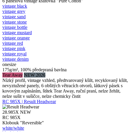
6 panelová vintage kšiltovka "Pure Cotton"
vintage black
vintage grey
vintage sand
vintage stone
vintage bottle
vintage mustard
vintage orange
vintage red
vintage pink
vintage royal
vintage denim
onesize
175g/m², 100% předepraná bavlna
Tear Away
NEW 2026
Nízký profil, vintage vzhled, předtvarovaný kšilt, recyklovaný kšilt,
nevyztužené panely, 6 obšitých větracích otvorů, látkový pásek s
kovovým zapínáním, štítek Tear Away, ruční praní, nelze žehlit,
nelze sušit v sušičce, nelze chemicky čistit
RC 985X | Result Headwear
28.985X
NEW
RC 985X
Klobouk "Reversible"
white/​white