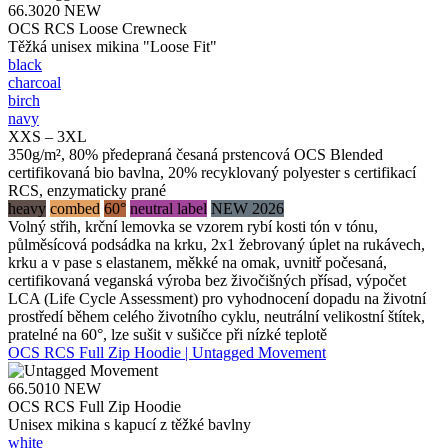
66.3020
NEW
OCS RCS Loose Crewneck
Těžká unisex mikina "Loose Fit"
black
charcoal
birch
navy
XXS – 3XL
350g/m², 80% předepraná česaná prstencová OCS Blended
certifikovaná bio bavlna, 20% recyklovaný polyester s certifikací
RCS, enzymaticky prané
heavy
combed
60°
neutral label
NEW 2026
Volný střih, krční lemovka se vzorem rybí kosti tón v tónu,
půlměsícová podsádka na krku, 2x1 žebrovaný úplet na rukávech,
krku a v pase s elastanem, měkké na omak, uvnitř počesaná,
certifikovaná veganská výroba bez živočišných přísad, výpočet
LCA (Life Cycle Assessment) pro vyhodnocení dopadu na životní
prostředí během celého životního cyklu, neutrální velikostní štítek,
pratelné na 60°, lze sušit v sušičce při nízké teplotě
OCS RCS Full Zip Hoodie | Untagged Movement
66.5010
NEW
OCS RCS Full Zip Hoodie
Unisex mikina s kapucí z těžké bavlny
white