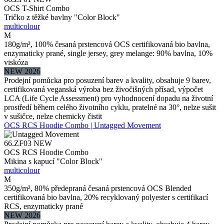
OCS T-Shirt Combo
Tričko z těžké bavlny "Color Block"
multicolour
M
180g/m², 100% česaná prstencová OCS certifikovaná bio bavlna,
enzymaticky prané, single jersey, grey melange: 90% bavlna, 10%
viskóza
NEW 2026
Prodejní pomůcka pro posuzení barev a kvality, obsahuje 9 barev,
certifikovaná veganská výroba bez živočišných přísad, výpočet
LCA (Life Cycle Assessment) pro vyhodnocení dopadu na životní
prostředí během celého životního cyklu, pratelné na 30°, nelze sušit
v sušičce, nelze chemicky čistit
OCS RCS Hoodie Combo | Untagged Movement
66.ZF03
NEW
OCS RCS Hoodie Combo
Mikina s kapucí "Color Block"
multicolour
M
350g/m², 80% předepraná česaná prstencová OCS Blended
certifikovaná bio bavlna, 20% recyklovaný polyester s certifikací
RCS, enzymaticky prané
NEW 2026