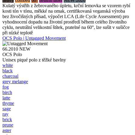
heavy
combed
60°
neutral label
NEW 2026
Kulatý výstřih z žebrovaného úpletu, krční lemovka se vzorem rybí
kosti tón v tónu, měkké na omak, certifikovaná veganská výroba
bez živočišných přísad, výpočet LCA (Life Cycle Assessment) pro
vyhodnocení dopadu na životní prostředí během celého životního
cyklu, neutrální velikostní štítek, pratelné na 60°, lze sušit v sušičce
při nízké teplotě
OCS Polo | Untagged Movement
66.2010
NEW
OCS Polo
Unisex piqué polo z těžké bavlny
white
black
charcoal
grey melange
fog
birch
latte
thyme
sage
ray
brick
prune
aster