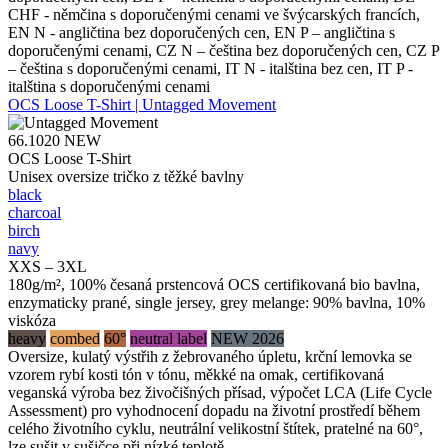
CHF - němčina s doporučenými cenami ve švýcarských francích,
EN N - angličtina bez doporučených cen, EN P – angličtina s
doporučenými cenami, CZ N – čeština bez doporučených cen, CZ P
– čeština s doporučenými cenami, IT N - italština bez cen, IT P -
italština s doporučenými cenami
OCS Loose T-Shirt | Untagged Movement
66.1020
NEW
OCS Loose T-Shirt
Unisex oversize tričko z těžké bavlny
black
charcoal
birch
navy
XXS – 3XL
180g/m², 100% česaná prstencová OCS certifikovaná bio bavlna,
enzymaticky prané, single jersey, grey melange: 90% bavlna, 10%
viskóza
heavy
combed
60°
neutral label
NEW 2026
Oversize, kulatý výstřih z žebrovaného úpletu, krční lemovka se
vzorem rybí kosti tón v tónu, měkké na omak, certifikovaná
veganská výroba bez živočišných přísad, výpočet LCA (Life Cycle
Assessment) pro vyhodnocení dopadu na životní prostředí během
celého životního cyklu, neutrální velikostní štítek, pratelné na 60°,
lze sušit v sušičce při nízké teplotě