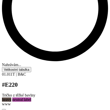
Nahrávám...
Velikostní tabulka
01.011T | B&C
#E220
Tričko z těžké bavlny
heavy
neutral label
www