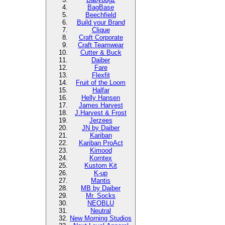
BagBase
Beechfield
Build your Brand
Clique
Craft Corporate
Craft Teamwear
Cutter & Buck
Daiber
Fare
Flexfit
Fruit of the Loom
Halfar
Helly Hansen
James Harvest
J.Harvest & Frost
Jerzees
JN by Daiber
Kariban
Kariban ProAct
Kimood
Korntex
Kustom Kit
K-up
Mantis
MB by Daiber
Mr. Socks
NEOBLU
Neutral
New Morning Studios