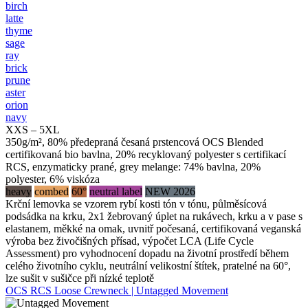
birch
latte
thyme
sage
ray
brick
prune
aster
orion
navy
XXS – 5XL
350g/m², 80% předepraná česaná prstencová OCS Blended
certifikovaná bio bavlna, 20% recyklovaný polyester s certifikací
RCS, enzymaticky prané, grey melange: 74% bavlna, 20%
polyester, 6% viskóza
heavy
combed
60°
neutral label
NEW 2026
Krční lemovka se vzorem rybí kosti tón v tónu, půlměsícová
podsádka na krku, 2x1 žebrovaný úplet na rukávech, krku a v pase s
elastanem, měkké na omak, uvnitř počesaná, certifikovaná veganská
výroba bez živočišných přísad, výpočet LCA (Life Cycle
Assessment) pro vyhodnocení dopadu na životní prostředí během
celého životního cyklu, neutrální velikostní štítek, pratelné na 60°,
lze sušit v sušičce při nízké teplotě
OCS RCS Loose Crewneck | Untagged Movement