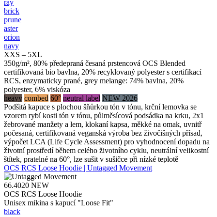
ray
brick
prune
aster
orion
navy
XXS – 5XL
350g/m², 80% předepraná česaná prstencová OCS Blended
certifikovaná bio bavlna, 20% recyklovaný polyester s certifikací
RCS, enzymaticky prané, grey melange: 74% bavlna, 20%
polyester, 6% viskóza
heavy
combed
60°
neutral label
NEW 2026
Podšitá kapuce s plochou šňůrkou tón v tónu, krční lemovka se
vzorem rybí kosti tón v tónu, půlměsícová podsádka na krku, 2x1
žebrované manžety a lem, klokaní kapsa, měkké na omak, uvnitř
počesaná, certifikovaná veganská výroba bez živočišných přísad,
výpočet LCA (Life Cycle Assessment) pro vyhodnocení dopadu na
životní prostředí během celého životního cyklu, neutrální velikostní
štítek, pratelné na 60°, lze sušit v sušičce při nízké teplotě
OCS RCS Loose Hoodie | Untagged Movement
66.4020
NEW
OCS RCS Loose Hoodie
Unisex mikina s kapucí "Loose Fit"
black