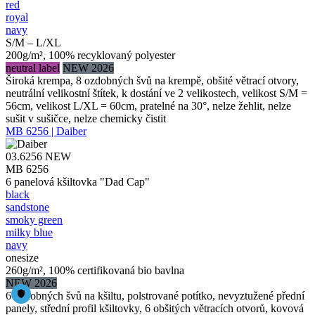
red
royal
navy
S/M – L/XL
200g/m², 100% recyklovaný polyester
neutral label
NEW 2026
Široká krempa, 8 ozdobných švů na krempě, obšité větrací otvory,
neutrální velikostní štítek, k dostání ve 2 velikostech, velikost S/M =
56cm, velikost L/XL = 60cm, pratelné na 30°, nelze žehlit, nelze
sušit v sušičce, nelze chemicky čistit
MB 6256 | Daiber
03.6256
NEW
MB 6256
6 panelová kšiltovka "Dad Cap"
black
sandstone
smoky green
milky blue
navy
onesize
260g/m², 100% certifikovaná bio bavlna
NEW 2026
6 ozdobných švů na kšiltu, polstrované potítko, nevyztužené přední
panely, střední profil kšiltovky, 6 obšitých větracích otvorů, kovová