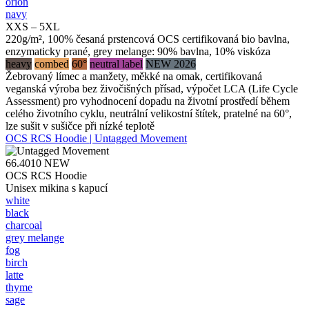
orion
navy
XXS – 5XL
220g/m², 100% česaná prstencová OCS certifikovaná bio bavlna,
enzymaticky prané, grey melange: 90% bavlna, 10% viskóza
heavy
combed
60°
neutral label
NEW 2026
Žebrovaný límec a manžety, měkké na omak, certifikovaná
veganská výroba bez živočišných přísad, výpočet LCA (Life Cycle
Assessment) pro vyhodnocení dopadu na životní prostředí během
celého životního cyklu, neutrální velikostní štítek, pratelné na 60°,
lze sušit v sušičce při nízké teplotě
OCS RCS Hoodie | Untagged Movement
66.4010
NEW
OCS RCS Hoodie
Unisex mikina s kapucí
white
black
charcoal
grey melange
fog
birch
latte
thyme
sage