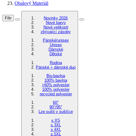
Obalový Materiál
Filtr
Novinky 2026
Nové barvy
Nové velikosti
zbývající zásoby
Pánské/unisex
Unisex
Dámské
Dětské
Rodina
Pánské + dámské duo
Bio-bavlna
100% bavlna
>60% polyester
100% polyester
recycled polyester
60°
90°/95°
Lze sušit v sušičce
≤ XS
≥ 3XL
≥ 4XL
≥ 5XL