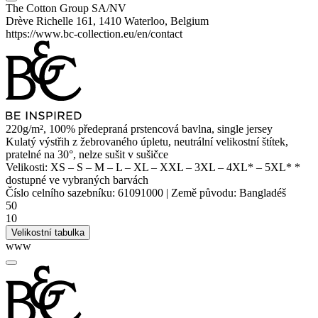
The Cotton Group SA/NV
Drève Richelle 161, 1410 Waterloo, Belgium
https://www.bc-collection.eu/en/contact
220g/m², 100% předepraná prstencová bavlna,
single jersey
Kulatý výstřih z žebrovaného úpletu,
neutrální velikostní štítek
,
pratelné na 30°, nelze sušit v sušičce
Velikosti:
XS
–
S
–
M
–
L
–
XL
–
XXL
–
3XL
–
4XL*
–
5XL*
*
dostupné ve vybraných barvách
Číslo celního sazebníku:
61091000
|
Země původu:
Bangladéš
50
10
Velikostní tabulka
www