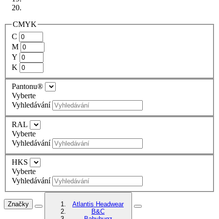
CMYK
C
M
Y
K
Pantonu®
Vyberte
Vyhledávání
RAL
Vyberte
Vyhledávání
HKS
Vyberte
Vyhledávání
Značky
Atlantis Headwear
B&C
Babybugz