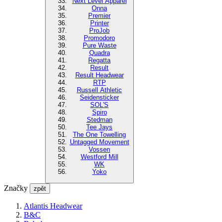
Next Level Apparel
Onna
Premier
Printer
ProJob
Promodoro
Pure Waste
Quadra
Regatta
Result
Result Headwear
RTP
Russell Athletic
Seidensticker
SOL'S
Spiro
Stedman
Tee Jays
The One Towelling
Untagged Movement
Vossen
Westford Mill
WK
Yoko
Značky
zpět
Atlantis Headwear
B&C