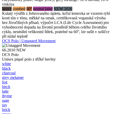
viskóza
heavy
combed
60°
neutral label
NEW 2026
Kulatý výstřih z žebrovaného úpletu, krční lemovka se vzorem rybí
kosti tón v tónu, měkké na omak, certifikovaná veganská výroba
bez živočišných přísad, výpočet LCA (Life Cycle Assessment) pro
vyhodnocení dopadu na životní prostředí během celého životního
cyklu, neutrální velikostní štítek, pratelné na 60°, lze sušit v sušičce
při nízké teplotě
OCS Polo | Untagged Movement
66.2010
NEW
OCS Polo
Unisex piqué polo z těžké bavlny
white
black
charcoal
grey melange
fog
birch
latte
thyme
sage
ray
brick