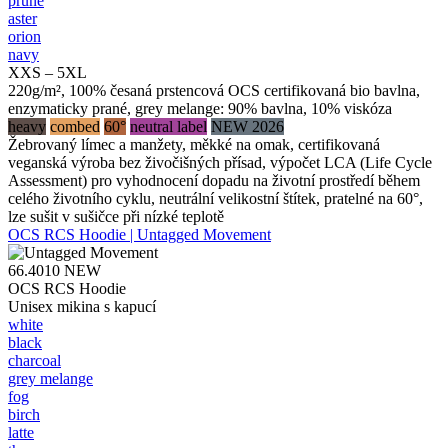
prune
aster
orion
navy
XXS – 5XL
220g/m², 100% česaná prstencová OCS certifikovaná bio bavlna,
enzymaticky prané, grey melange: 90% bavlna, 10% viskóza
heavy
combed
60°
neutral label
NEW 2026
Žebrovaný límec a manžety, měkké na omak, certifikovaná
veganská výroba bez živočišných přísad, výpočet LCA (Life Cycle
Assessment) pro vyhodnocení dopadu na životní prostředí během
celého životního cyklu, neutrální velikostní štítek, pratelné na 60°,
lze sušit v sušičce při nízké teplotě
OCS RCS Hoodie | Untagged Movement
66.4010
NEW
OCS RCS Hoodie
Unisex mikina s kapucí
white
black
charcoal
grey melange
fog
birch
latte