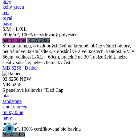
grey
kelly green
red
royal
navy
S/M – L/XL
200g/m², 100% recyklovaný polyester
neutral label
NEW 2026
Široká krempa, 8 ozdobných švů na krempě, obšité větrací otvory,
neutrální velikostní štítek, k dostání ve 2 velikostech, velikost S/M =
56cm, velikost L/XL = 60cm, pratelné na 30°, nelze žehlit, nelze
sušit v sušičce, nelze chemicky čistit
MB 6256 | Daiber
03.6256
NEW
MB 6256
6 panelová kšiltovka "Dad Cap"
black
sandstone
smoky green
milky blue
navy
onesize
260g/m², 100% certifikovaná bio bavlna
NEW 2026