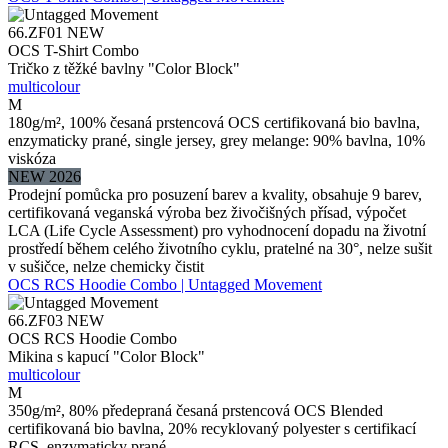
66.ZF01
NEW
OCS T-Shirt Combo
Tričko z těžké bavlny "Color Block"
multicolour
M
180g/m², 100% česaná prstencová OCS certifikovaná bio bavlna,
enzymaticky prané, single jersey, grey melange: 90% bavlna, 10%
viskóza
NEW 2026
Prodejní pomůcka pro posuzení barev a kvality, obsahuje 9 barev,
certifikovaná veganská výroba bez živočišných přísad, výpočet
LCA (Life Cycle Assessment) pro vyhodnocení dopadu na životní
prostředí během celého životního cyklu, pratelné na 30°, nelze sušit
v sušičce, nelze chemicky čistit
OCS RCS Hoodie Combo | Untagged Movement
66.ZF03
NEW
OCS RCS Hoodie Combo
Mikina s kapucí "Color Block"
multicolour
M
350g/m², 80% předepraná česaná prstencová OCS Blended
certifikovaná bio bavlna, 20% recyklovaný polyester s certifikací
RCS, enzymaticky prané