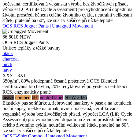
počesaná, certifikovaná veganská výroba bez živočišných přísad,
výpočet LCA (Life Cycle Assessment) pro vyhodnocení dopadu na
životní prostředí během celého životního cyklu, neutrální velikostní
štítek, pratelné na 60°, lze sušit v sušičce při nízké teplotě
OCS RCS Jogger Pants | Untagged Movement
66.6010
NEW
OCS RCS Jogger Pants
Unisex tepláky z těžké bavlny
black
charcoal
birch
navy
XXS – 3XL
350g/m², 80% předepraná česaná prstencová OCS Blended
certifikovaná bio bavlna, 20% recyklovaný polyester s certifikací
RCS, enzymaticky prané
heavy
combed
60°
neutral label
NEW 2026
Elastický pas se šňůrkou, žebrované manžety v pase a na kotnících,
boční kapsy, měkké na omak, uvnitř počesaná, certifikovaná
veganská výroba bez živočišných přísad, výpočet LCA (Life Cycle
Assessment) pro vyhodnocení dopadu na životní prostředí během
celého životního cyklu, neutrální velikostní štítek, pratelné na 60°,
lze sušit v sušičce při nízké teplotě
OCS T-Shirt Combo | Untagged Movement