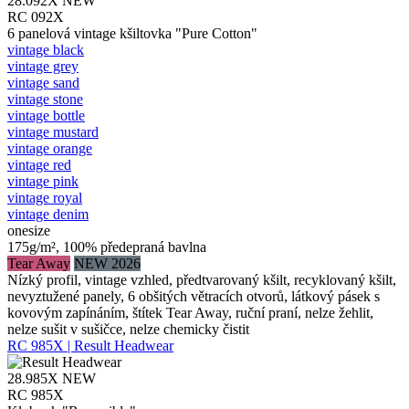
28.092X
NEW
RC 092X
6 panelová vintage kšiltovka "Pure Cotton"
vintage black
vintage grey
vintage sand
vintage stone
vintage bottle
vintage mustard
vintage orange
vintage red
vintage pink
vintage royal
vintage denim
onesize
175g/m², 100% předepraná bavlna
Tear Away
NEW 2026
Nízký profil, vintage vzhled, předtvarovaný kšilt, recyklovaný kšilt,
nevyztužené panely, 6 obšitých větracích otvorů, látkový pásek s
kovovým zapínáním, štítek Tear Away, ruční praní, nelze žehlit,
nelze sušit v sušičce, nelze chemicky čistit
RC 985X | Result Headwear
28.985X
NEW
RC 985X