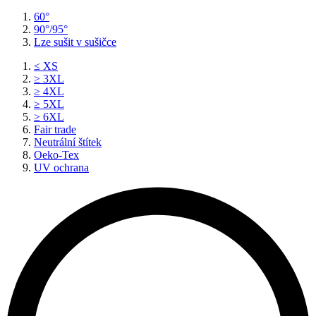
60°
90°/95°
Lze sušit v sušičce
≤ XS
≥ 3XL
≥ 4XL
≥ 5XL
≥ 6XL
Fair trade
Neutrální štítek
Oeko-Tex
UV ochrana