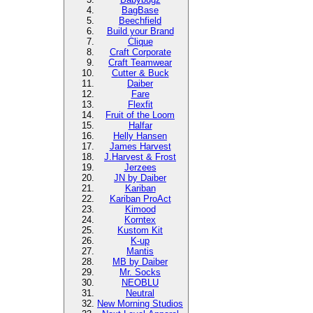
BagBase
Beechfield
Build your Brand
Clique
Craft Corporate
Craft Teamwear
Cutter & Buck
Daiber
Fare
Flexfit
Fruit of the Loom
Halfar
Helly Hansen
James Harvest
J.Harvest & Frost
Jerzees
JN by Daiber
Kariban
Kariban ProAct
Kimood
Korntex
Kustom Kit
K-up
Mantis
MB by Daiber
Mr. Socks
NEOBLU
Neutral
New Morning Studios