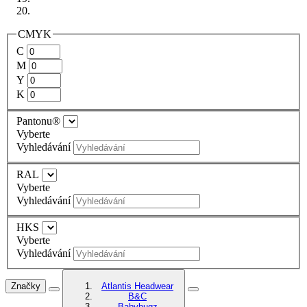
CMYK
C
M
Y
K
Pantonu®
Vyberte
Vyhledávání
RAL
Vyberte
Vyhledávání
HKS
Vyberte
Vyhledávání
Značky
Atlantis Headwear
B&C
Babybugz