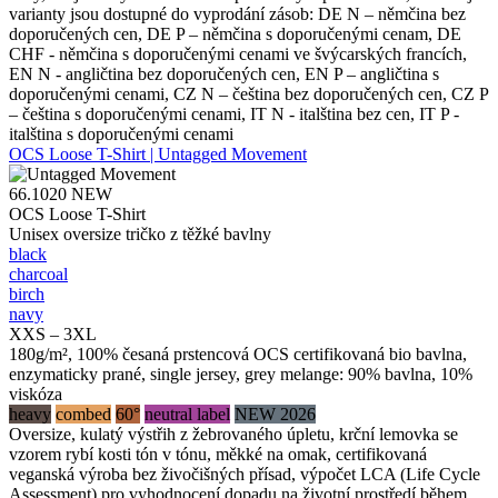
varianty jsou dostupné do vyprodání zásob: DE N – němčina bez
doporučených cen, DE P – němčina s doporučenými cenam, DE
CHF - němčina s doporučenými cenami ve švýcarských francích,
EN N - angličtina bez doporučených cen, EN P – angličtina s
doporučenými cenami, CZ N – čeština bez doporučených cen, CZ P
– čeština s doporučenými cenami, IT N - italština bez cen, IT P -
italština s doporučenými cenami
OCS Loose T-Shirt | Untagged Movement
66.1020
NEW
OCS Loose T-Shirt
Unisex oversize tričko z těžké bavlny
black
charcoal
birch
navy
XXS – 3XL
180g/m², 100% česaná prstencová OCS certifikovaná bio bavlna,
enzymaticky prané, single jersey, grey melange: 90% bavlna, 10%
viskóza
heavy
combed
60°
neutral label
NEW 2026
Oversize, kulatý výstřih z žebrovaného úpletu, krční lemovka se
vzorem rybí kosti tón v tónu, měkké na omak, certifikovaná
veganská výroba bez živočišných přísad, výpočet LCA (Life Cycle
Assessment) pro vyhodnocení dopadu na životní prostředí během