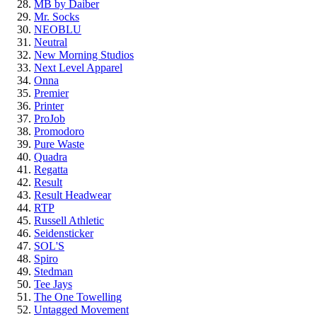
MB by Daiber
Mr. Socks
NEOBLU
Neutral
New Morning Studios
Next Level Apparel
Onna
Premier
Printer
ProJob
Promodoro
Pure Waste
Quadra
Regatta
Result
Result Headwear
RTP
Russell Athletic
Seidensticker
SOL'S
Spiro
Stedman
Tee Jays
The One Towelling
Untagged Movement