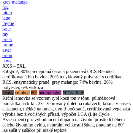
grey melange
fog
birch
latte
thyme
sage
ray
brick
prune
aster
orion
navy
XXS – 5XL
350g/m², 80% předepraná česaná prstencová OCS Blended
certifikovaná bio bavlna, 20% recyklovaný polyester s certifikací
RCS, enzymaticky prané, grey melange: 74% bavlna, 20%
polyester, 6% viskóza
heavy
combed
60°
neutral label
NEW 2026
Krční lemovka se vzorem rybí kosti tón v tónu, půlměsícová
podsádka na krku, 2x1 žebrovaný úplet na rukávech, krku a v pase s
elastanem, měkké na omak, uvnitř počesaná, certifikovaná veganská
výroba bez živočišných přísad, výpočet LCA (Life Cycle
Assessment) pro vyhodnocení dopadu na životní prostředí během
celého životního cyklu, neutrální velikostní štítek, pratelné na 60°,
lze sušit v sušičce při nízké teplotě