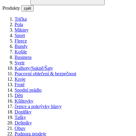
Produkty
zpět
Trička
Pola
Mikiny
Sport
Fleece
Bundy
Košile
Business
Svetr
Kalhoty/Sukně/Šaty
Pracovní oblečení & bezpečnost
Kroje
Froté
Spodní prádlo
Děti
Kšiltovky
čepice a pokrývky hlavy
Doplňky
Tašky
Deštníky
Obuv
Podpora prodeje