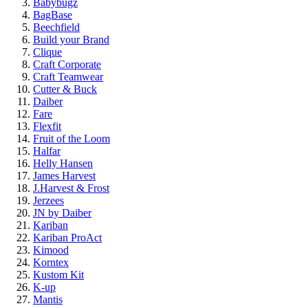
Babybugz
BagBase
Beechfield
Build your Brand
Clique
Craft Corporate
Craft Teamwear
Cutter & Buck
Daiber
Fare
Flexfit
Fruit of the Loom
Halfar
Helly Hansen
James Harvest
J.Harvest & Frost
Jerzees
JN by Daiber
Kariban
Kariban ProAct
Kimood
Korntex
Kustom Kit
K-up
Mantis