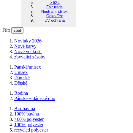
≥ 6XL
Fair trade
Neutrální štítek
Oeko-Tex
UV ochrana
Filtr
zpět
Novinky 2026
Nové barvy
Nové velikosti
zbývající zásoby
Pánské/unisex
Unisex
Dámské
Dětské
Rodina
Pánské + dámské duo
Bio-bavlna
100% bavlna
>60% polyester
100% polyester
recycled polyester