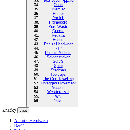
Next Level Apparel
Onna
Premier
Printer
ProJob
Promodoro
Pure Waste
Quadra
Regatta
Result
Result Headwear
RTP
Russell Athletic
Seidensticker
SOL'S
Spiro
Stedman
Tee Jays
The One Towelling
Untagged Movement
Vossen
Westford Mill
WK
Yoko
Značky
zpět
Atlantis Headwear
B&C