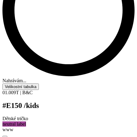
Nahrávám...
Velikostní tabulka
01.009T | B&C
#E150 /kids
Dětské tričko
neutral label
www