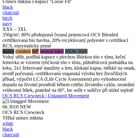
Unisex mikina s kapucí "Loose Fit"
black
charcoal
birch
navy
XXS – 3XL
350g/m², 80% předepraná česaná prstencová OCS Blended
certifikovaná bio bavlna, 20% recyklovaný polyester s certifikací
RCS, enzymaticky prané
heavy
combed
60°
neutral label
NEW 2026
Volný střih, podšitá kapuce s plochou šňůrkou tón v tónu, krční
lemovka se vzorem rybí kosti tón v tónu, půlměsícová podsádka na
krku, 2x1 žebrované manžety a lem, klokaní kapsa, měkké na omak,
uvnitř počesaná, certifikovaná veganská výroba bez živočišných
přísad, výpočet LCA (Life Cycle Assessment) pro vyhodnocení
dopadu na životní prostředí během celého životního cyklu, neutrální
velikostní štítek, pratelné na 60°, lze sušit v sušičce při nízké teplotě
OCS RCS Crewneck | Untagged Movement
66.3010
NEW
OCS RCS Crewneck
Těžká unisex mikina
white
black
charcoal