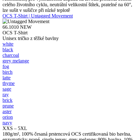
celého životního cyklu, neutrální velikostní štítek, pratelné na 60°,
lze sušit v sušičce při nízké teplotě
OCS T-Shirt | Untagged Movement
66.1010
NEW
OCS T-Shirt
Unisex tričko z těžké bavlny
white
black
charcoal
grey melange
fog
birch
latte
thyme
sage
ray
brick
prune
aster
orion
navy
XXS – 5XL
180g/m², 100% česaná prstencová OCS certifikovaná bio bavlna,
enzymaticky prané, single jersey, grey melange: 90% bavlna, 10%