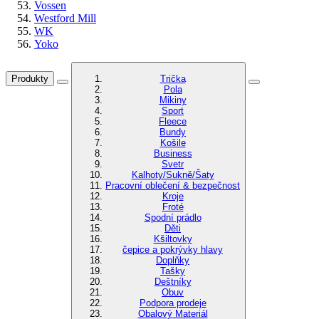
Vossen
Westford Mill
WK
Yoko
Produkty
Trička
Pola
Mikiny
Sport
Fleece
Bundy
Košile
Business
Svetr
Kalhoty/Sukně/Šaty
Pracovní oblečení & bezpečnost
Kroje
Froté
Spodní prádlo
Děti
Kšiltovky
čepice a pokrývky hlavy
Doplňky
Tašky
Deštníky
Obuv
Podpora prodeje
Obalový Materiál