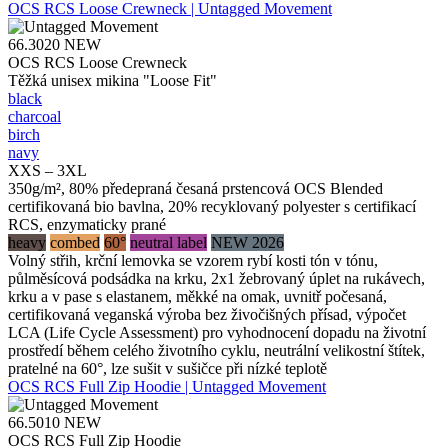
OCS RCS Loose Crewneck | Untagged Movement
66.3020
NEW
OCS RCS Loose Crewneck
Těžká unisex mikina "Loose Fit"
black
charcoal
birch
navy
XXS – 3XL
350g/m², 80% předepraná česaná prstencová OCS Blended
certifikovaná bio bavlna, 20% recyklovaný polyester s certifikací
RCS, enzymaticky prané
heavy
combed
60°
neutral label
NEW 2026
Volný střih, krční lemovka se vzorem rybí kosti tón v tónu,
půlměsícová podsádka na krku, 2x1 žebrovaný úplet na rukávech,
krku a v pase s elastanem, měkké na omak, uvnitř počesaná,
certifikovaná veganská výroba bez živočišných přísad, výpočet
LCA (Life Cycle Assessment) pro vyhodnocení dopadu na životní
prostředí během celého životního cyklu, neutrální velikostní štítek,
pratelné na 60°, lze sušit v sušičce při nízké teplotě
OCS RCS Full Zip Hoodie | Untagged Movement
66.5010
NEW
OCS RCS Full Zip Hoodie