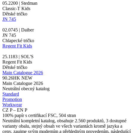
05.2200 | Stedman
Classic-T Kids
Dětské tričko
JN 745
02.0745 | Daiber
JN 745
Chlapecké tričko
Regent Fit Kids
25.1183 | SOL'S
Regent Fit Kids
Dětské tričko
Main Catalogue 2026
90.26HK
NEW
Main Catalogue 2026
Neutrální obecný katalog
Standard
Promotion
Workwear
CZ P – EN P
100% papír s certifikací FSC, 504 stran
Neutrální kompletní katalog, obsahuje 2.560 produktů, 3 dostupné
varianty obalu, stejný obsah ve všech variantách kromě jazyka a
ceny, zaujme svým moderním a přehledným provedením, následující