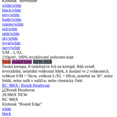
Klobouk "Reversible"
white/​white
black/​white
grey/​white
bottle/​white
orange/​white
red/​white
pink/​white
sky/​white
royal/​white
navy/​white
S/M – L/XL
210g/m², 100% recyklovaný polyester-kepr
Twill
neutral label
NEW 2026
Široká krempa, 8 ozdobných švů na krempě, Bílá uvnitř,
reverzibilní, neutrální velikostní štítek, k dostání ve 2 velikostech,
velikost S/M = 56cm, velikost L/XL = 60cm, pratelné na 30°, nelze
žehlit, nelze sušit v sušičce, nelze chemicky čistit
RC 986X | Result Headwear
28.986X
NEW
RC 986X
Klobouk "Bound Edge"
white
black