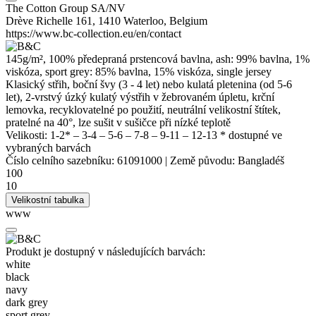
The Cotton Group SA/NV
Drève Richelle 161, 1410 Waterloo, Belgium
https://www.bc-collection.eu/en/contact
145g/m², 100% předepraná prstencová bavlna, ash: 99% bavlna, 1%
viskóza
, sport grey: 85% bavlna, 15%
viskóza
,
single jersey
Klasický střih, boční švy (3 - 4 let) nebo
kulatá pletenina
(od 5-6
let), 2-vrstvý úzký kulatý výstřih v žebrovaném úpletu,
krční
lemovka
, recyklovatelné po použití,
neutrální velikostní štítek
,
pratelné na 40°, lze sušit v sušičce při nízké teplotě
Velikosti:
1-2*
–
3-4
–
5-6
–
7-8
–
9-11
–
12-13
* dostupné ve
vybraných barvách
Číslo celního sazebníku:
61091000
|
Země původu:
Bangladéš
100
10
Velikostní tabulka
www
Produkt je dostupný v následujících barvách:
white
black
navy
dark grey
sport grey