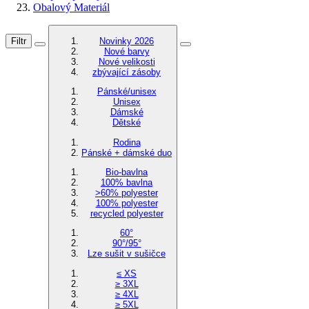
Obalový Materiál
Filtr
Novinky 2026
Nové barvy
Nové velikosti
zbývající zásoby
Pánské/unisex
Unisex
Dámské
Dětské
Rodina
Pánské + dámské duo
Bio-bavlna
100% bavlna
>60% polyester
100% polyester
recycled polyester
60°
90°/95°
Lze sušit v sušičce
≤ XS
≥ 3XL
≥ 4XL
≥ 5XL