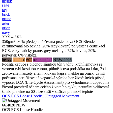
thyme
sage
ray
brick
prune
aster
orion
navy
XXS – 5XL
350g/m², 80% předepraná česaná prstencová OCS Blended
certifikovaná bio bavlna, 20% recyklovaný polyester s certifikací
RCS, enzymaticky prané, grey melange: 74% bavlna, 20%
polyester, 6% viskóza
heavy
combed
60°
neutral label
NEW 2026
Podšitá kapuce s plochou šňůrkou tón v tónu, krční lemovka se
vzorem rybí kosti tón v tónu, půlměsícová podsádka na krku, 2x1
žebrované manžety a lem, klokaní kapsa, měkké na omak, uvnitř
počesaná, certifikovaná veganská výroba bez živočišných přísad,
výpočet LCA (Life Cycle Assessment) pro vyhodnocení dopadu na
životní prostředí během celého životního cyklu, neutrální velikostní
štítek, pratelné na 60°, lze sušit v sušičce při nízké teplotě
OCS RCS Loose Hoodie | Untagged Movement
66.4020
NEW
OCS RCS Loose Hoodie