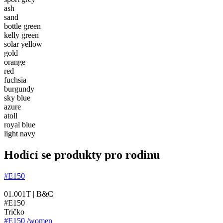
ash
sand
bottle green
kelly green
solar yellow
gold
orange
red
fuchsia
burgundy
sky blue
azure
atoll
royal blue
light navy
Hodící se produkty pro rodinu
#E150
01.001T | B&C
#E150
Tričko
#E150 /women