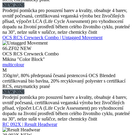
NEW 2026
Prodejní pomůcka pro posuzení barev a kvality, obsahuje 4 barev,
uvnitř počesaná, certifikovaná veganská výroba bez živočišných
přísad, výpočet LCA (Life Cycle Assessment) pro vyhodnocení
dopadu na životní prostředí během celého životního cyklu, pratelné
na 30°, nelze sušit v sušičce, nelze chemicky čistit
OCS RCS Crewneck Combo | Untagged Movement
66.ZF02
NEW
OCS RCS Crewneck Combo
Mikina "Color Block"
multicolour
M
350g/m², 80% předepraná česaná prstencová OCS Blended
certifikovaná bio bavlna, 20% recyklovaný polyester s certifikací
RCS, enzymaticky prané
NEW 2026
Prodejní pomůcka pro posuzení barev a kvality, obsahuje 4 barev,
uvnitř počesaná, certifikovaná veganská výroba bez živočišných
přísad, výpočet LCA (Life Cycle Assessment) pro vyhodnocení
dopadu na životní prostředí během celého životního cyklu, pratelné
na 30°, nelze sušit v sušičce, nelze chemicky čistit
RC 092X | Result Headwear