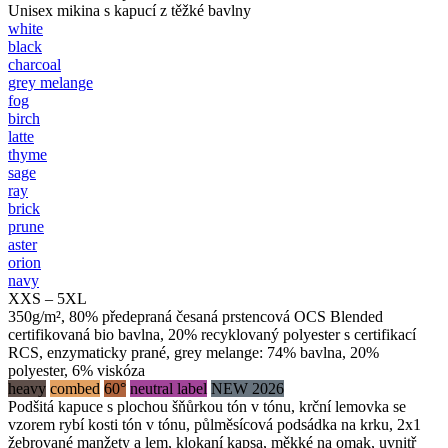
Unisex mikina s kapucí z těžké bavlny
white
black
charcoal
grey melange
fog
birch
latte
thyme
sage
ray
brick
prune
aster
orion
navy
XXS – 5XL
350g/m², 80% předepraná česaná prstencová OCS Blended
certifikovaná bio bavlna, 20% recyklovaný polyester s certifikací
RCS, enzymaticky prané, grey melange: 74% bavlna, 20%
polyester, 6% viskóza
heavy
combed
60°
neutral label
NEW 2026
Podšitá kapuce s plochou šňůrkou tón v tónu, krční lemovka se
vzorem rybí kosti tón v tónu, půlměsícová podsádka na krku, 2x1
žebrované manžety a lem, klokaní kapsa, měkké na omak, uvnitř