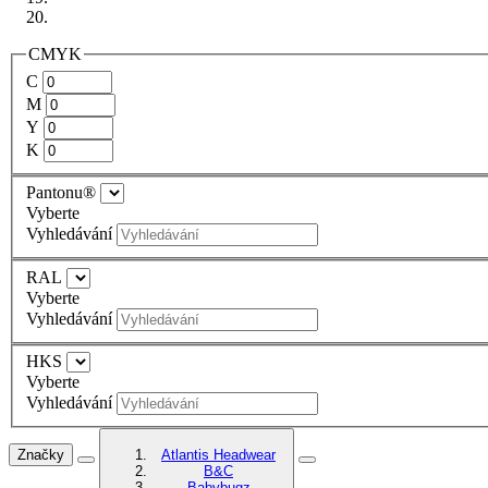
CMYK
C
M
Y
K
Pantonu®
Vyberte
Vyhledávání
RAL
Vyberte
Vyhledávání
HKS
Vyberte
Vyhledávání
Značky
Atlantis Headwear
B&C
Babybugz