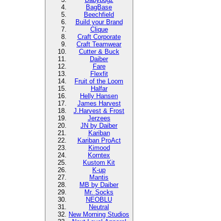
BagBase
Beechfield
Build your Brand
Clique
Craft Corporate
Craft Teamwear
Cutter & Buck
Daiber
Fare
Flexfit
Fruit of the Loom
Halfar
Helly Hansen
James Harvest
J.Harvest & Frost
Jerzees
JN by Daiber
Kariban
Kariban ProAct
Kimood
Korntex
Kustom Kit
K-up
Mantis
MB by Daiber
Mr. Socks
NEOBLU
Neutral
New Morning Studios