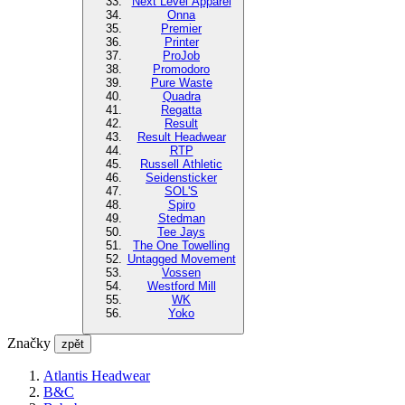
Next Level Apparel
Onna
Premier
Printer
ProJob
Promodoro
Pure Waste
Quadra
Regatta
Result
Result Headwear
RTP
Russell Athletic
Seidensticker
SOL'S
Spiro
Stedman
Tee Jays
The One Towelling
Untagged Movement
Vossen
Westford Mill
WK
Yoko
Značky
zpět
Atlantis Headwear
B&C