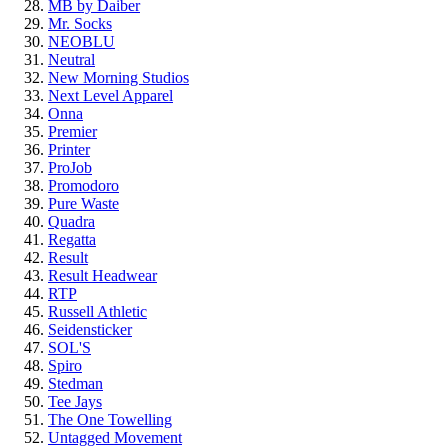
MB by Daiber
Mr. Socks
NEOBLU
Neutral
New Morning Studios
Next Level Apparel
Onna
Premier
Printer
ProJob
Promodoro
Pure Waste
Quadra
Regatta
Result
Result Headwear
RTP
Russell Athletic
Seidensticker
SOL'S
Spiro
Stedman
Tee Jays
The One Towelling
Untagged Movement