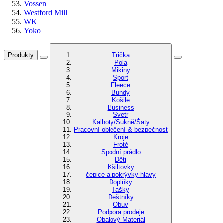
Vossen
Westford Mill
WK
Yoko
Produkty
Trička
Pola
Mikiny
Sport
Fleece
Bundy
Košile
Business
Svetr
Kalhoty/Sukně/Šaty
Pracovní oblečení & bezpečnost
Kroje
Froté
Spodní prádlo
Děti
Kšiltovky
čepice a pokrývky hlavy
Doplňky
Tašky
Deštníky
Obuv
Podpora prodeje
Obalový Materiál