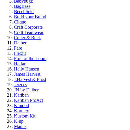
Babybugz
BagBase
Beechfield
Build your Brand
Clique
Craft Corporate
Craft Teamwear
Cutter & Buck
Daiber
Fare
Flexfit
Fruit of the Loom
Halfar
Helly Hansen
James Harvest
J.Harvest & Frost
Jerzees
JN by Daiber
Kariban
Kariban ProAct
Kimood
Korntex
Kustom Kit
K-up
Mantis