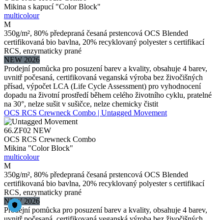
Mikina s kapucí "Color Block"
multicolour
M
350g/m², 80% předepraná česaná prstencová OCS Blended
certifikovaná bio bavlna, 20% recyklovaný polyester s certifikací
RCS, enzymaticky prané
NEW 2026
Prodejní pomůcka pro posuzení barev a kvality, obsahuje 4 barev,
uvnitř počesaná, certifikovaná veganská výroba bez živočišných
přísad, výpočet LCA (Life Cycle Assessment) pro vyhodnocení
dopadu na životní prostředí během celého životního cyklu, pratelné
na 30°, nelze sušit v sušičce, nelze chemicky čistit
OCS RCS Crewneck Combo | Untagged Movement
66.ZF02
NEW
OCS RCS Crewneck Combo
Mikina "Color Block"
multicolour
M
350g/m², 80% předepraná česaná prstencová OCS Blended
certifikovaná bio bavlna, 20% recyklovaný polyester s certifikací
RCS, enzymaticky prané
NEW 2026
Prodejní pomůcka pro posuzení barev a kvality, obsahuje 4 barev,
uvnitř počesaná, certifikovaná veganská výroba bez živočišných