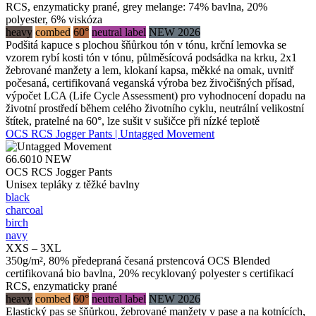
RCS, enzymaticky prané, grey melange: 74% bavlna, 20%
polyester, 6% viskóza
heavy
combed
60°
neutral label
NEW 2026
Podšitá kapuce s plochou šňůrkou tón v tónu, krční lemovka se
vzorem rybí kosti tón v tónu, půlměsícová podsádka na krku, 2x1
žebrované manžety a lem, klokaní kapsa, měkké na omak, uvnitř
počesaná, certifikovaná veganská výroba bez živočišných přísad,
výpočet LCA (Life Cycle Assessment) pro vyhodnocení dopadu na
životní prostředí během celého životního cyklu, neutrální velikostní
štítek, pratelné na 60°, lze sušit v sušičce při nízké teplotě
OCS RCS Jogger Pants | Untagged Movement
66.6010
NEW
OCS RCS Jogger Pants
Unisex tepláky z těžké bavlny
black
charcoal
birch
navy
XXS – 3XL
350g/m², 80% předepraná česaná prstencová OCS Blended
certifikovaná bio bavlna, 20% recyklovaný polyester s certifikací
RCS, enzymaticky prané
heavy
combed
60°
neutral label
NEW 2026
Elastický pas se šňůrkou, žebrované manžety v pase a na kotnících,