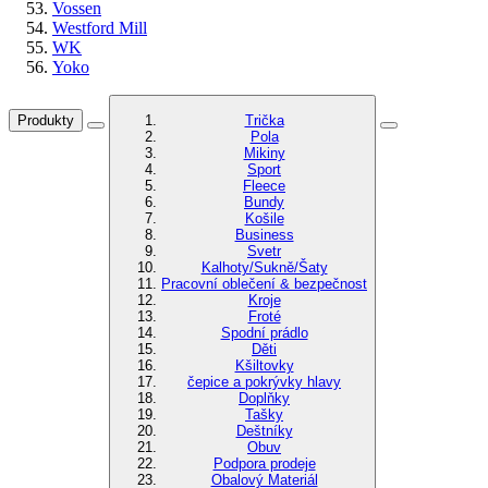
Vossen
Westford Mill
WK
Yoko
Produkty
Trička
Pola
Mikiny
Sport
Fleece
Bundy
Košile
Business
Svetr
Kalhoty/Sukně/Šaty
Pracovní oblečení & bezpečnost
Kroje
Froté
Spodní prádlo
Děti
Kšiltovky
čepice a pokrývky hlavy
Doplňky
Tašky
Deštníky
Obuv
Podpora prodeje
Obalový Materiál