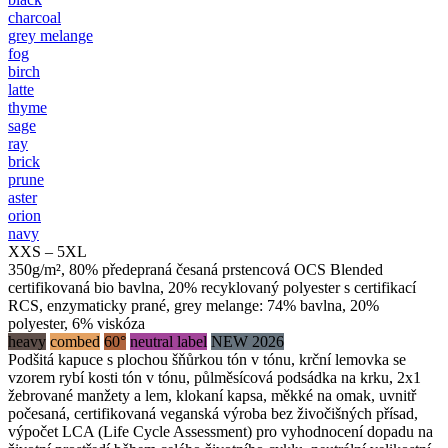
charcoal
grey melange
fog
birch
latte
thyme
sage
ray
brick
prune
aster
orion
navy
XXS – 5XL
350g/m², 80% předepraná česaná prstencová OCS Blended
certifikovaná bio bavlna, 20% recyklovaný polyester s certifikací
RCS, enzymaticky prané, grey melange: 74% bavlna, 20%
polyester, 6% viskóza
heavy
combed
60°
neutral label
NEW 2026
Podšitá kapuce s plochou šňůrkou tón v tónu, krční lemovka se
vzorem rybí kosti tón v tónu, půlměsícová podsádka na krku, 2x1
žebrované manžety a lem, klokaní kapsa, měkké na omak, uvnitř
počesaná, certifikovaná veganská výroba bez živočišných přísad,
výpočet LCA (Life Cycle Assessment) pro vyhodnocení dopadu na