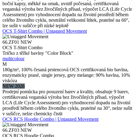
boční kapsy, měkké na omak, uvnitř počesaná, certifikovaná
veganská výroba bez živočišných přísad, výpočet LCA (Life Cycle
Assessment) pro vyhodnocení dopadu na životní prostředí během
celého životního cyklu, neutrální velikostní štítek, pratelné na 60°,
lze sušit v sušičce při nízké teplotě
OCS T-Shirt Combo | Untagged Movement
66.ZF01
NEW
OCS T-Shirt Combo
Tričko z těžké bavlny "Color Block"
multicolour
M
180g/m², 100% česaná prstencová OCS certifikovaná bio bavlna,
enzymaticky prané, single jersey, grey melange: 90% bavlna, 10%
viskóza
NEW 2026
Prodejní pomůcka pro posuzení barev a kvality, obsahuje 9 barev,
certifikovaná veganská výroba bez živočišných přísad, výpočet
LCA (Life Cycle Assessment) pro vyhodnocení dopadu na životní
prostředí během celého životního cyklu, pratelné na 30°, nelze sušit
v sušičce, nelze chemicky čistit
OCS RCS Hoodie Combo | Untagged Movement
66.ZF03
NEW
OCS RCS Hoodie Combo