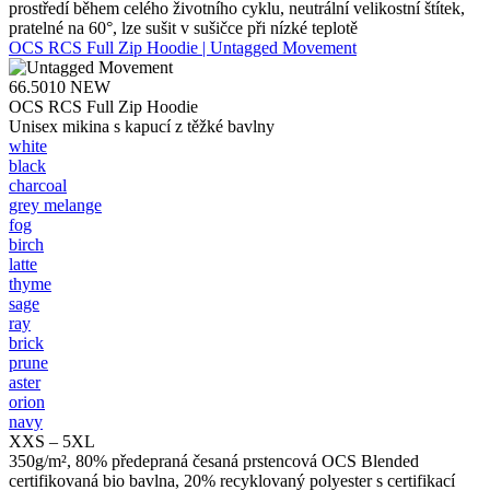
prostředí během celého životního cyklu, neutrální velikostní štítek,
pratelné na 60°, lze sušit v sušičce při nízké teplotě
OCS RCS Full Zip Hoodie | Untagged Movement
66.5010
NEW
OCS RCS Full Zip Hoodie
Unisex mikina s kapucí z těžké bavlny
white
black
charcoal
grey melange
fog
birch
latte
thyme
sage
ray
brick
prune
aster
orion
navy
XXS – 5XL
350g/m², 80% předepraná česaná prstencová OCS Blended
certifikovaná bio bavlna, 20% recyklovaný polyester s certifikací