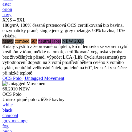
aster
orion
navy
XXS – 5XL
180g/m², 100% česaná prstencová OCS certifikovaná bio bavlna,
enzymaticky prané, single jersey, grey melange: 90% bavlna, 10%
viskóza
heavy
combed
60°
neutral label
NEW 2026
Kulatý výstřih z žebrovaného úpletu, krční lemovka se vzorem rybí
kosti tón v tónu, měkké na omak, certifikovaná veganská výroba
bez živočišných přísad, výpočet LCA (Life Cycle Assessment) pro
vyhodnocení dopadu na životní prostředí během celého životního
cyklu, neutrální velikostní štítek, pratelné na 60°, lze sušit v sušičce
při nízké teplotě
OCS Polo | Untagged Movement
66.2010
NEW
OCS Polo
Unisex piqué polo z těžké bavlny
white
black
charcoal
grey melange
fog
birch