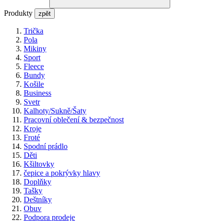
Produkty
zpět
Trička
Pola
Mikiny
Sport
Fleece
Bundy
Košile
Business
Svetr
Kalhoty/Sukně/Šaty
Pracovní oblečení & bezpečnost
Kroje
Froté
Spodní prádlo
Děti
Kšiltovky
čepice a pokrývky hlavy
Doplňky
Tašky
Deštníky
Obuv
Podpora prodeje