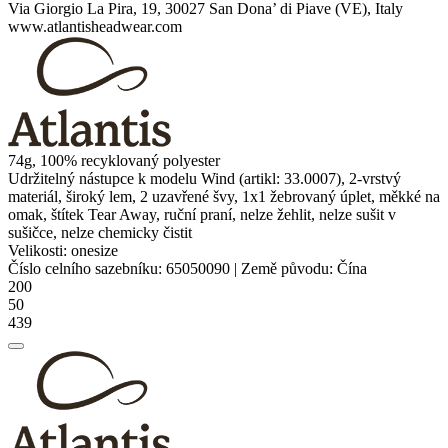
Via Giorgio La Pira, 19, 30027 San Dona’ di Piave (VE), Italy
www.atlantisheadwear.com
74g, 100% recyklovaný
polyester
Udržitelný nástupce k modelu Wind (artikl: 33.0007), 2-vrstvý
materiál, široký lem, 2 uzavřené švy, 1x1 žebrovaný úplet, měkké na
omak, štítek Tear Away, ruční praní, nelze žehlit, nelze sušit v
sušičce, nelze chemicky čistit
Velikosti:
onesize
Číslo celního sazebníku:
65050090
|
Země původu:
Čína
200
50
439