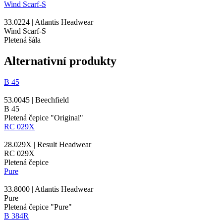
Wind Scarf-S
33.0224 | Atlantis Headwear
Wind Scarf-S
Pletená šála
Alternativní produkty
B 45
53.0045 | Beechfield
B 45
Pletená čepice "Original"
RC 029X
28.029X | Result Headwear
RC 029X
Pletená čepice
Pure
33.8000 | Atlantis Headwear
Pure
Pletená čepice "Pure"
B 384R