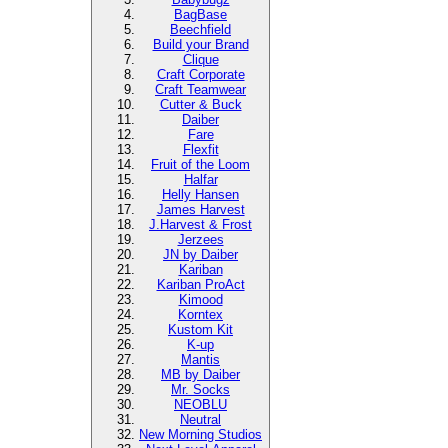
BagBase
Beechfield
Build your Brand
Clique
Craft Corporate
Craft Teamwear
Cutter & Buck
Daiber
Fare
Flexfit
Fruit of the Loom
Halfar
Helly Hansen
James Harvest
J.Harvest & Frost
Jerzees
JN by Daiber
Kariban
Kariban ProAct
Kimood
Korntex
Kustom Kit
K-up
Mantis
MB by Daiber
Mr. Socks
NEOBLU
Neutral
New Morning Studios