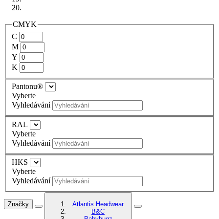
CMYK
C
M
Y
K
Pantonu®
Vyberte
Vyhledávání
RAL
Vyberte
Vyhledávání
HKS
Vyberte
Vyhledávání
Značky
Atlantis Headwear
B&C
Babybugz