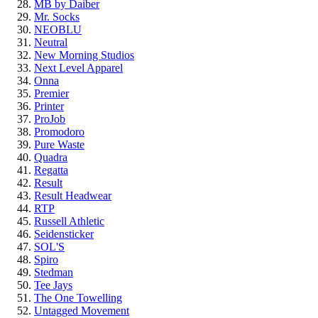
MB by Daiber
Mr. Socks
NEOBLU
Neutral
New Morning Studios
Next Level Apparel
Onna
Premier
Printer
ProJob
Promodoro
Pure Waste
Quadra
Regatta
Result
Result Headwear
RTP
Russell Athletic
Seidensticker
SOL'S
Spiro
Stedman
Tee Jays
The One Towelling
Untagged Movement