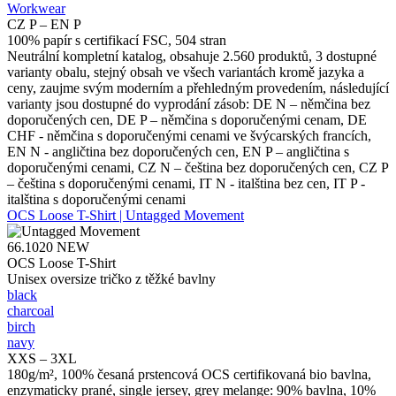
Workwear
CZ P – EN P
100% papír s certifikací FSC, 504 stran
Neutrální kompletní katalog, obsahuje 2.560 produktů, 3 dostupné
varianty obalu, stejný obsah ve všech variantách kromě jazyka a
ceny, zaujme svým moderním a přehledným provedením, následující
varianty jsou dostupné do vyprodání zásob: DE N – němčina bez
doporučených cen, DE P – němčina s doporučenými cenam, DE
CHF - němčina s doporučenými cenami ve švýcarských francích,
EN N - angličtina bez doporučených cen, EN P – angličtina s
doporučenými cenami, CZ N – čeština bez doporučených cen, CZ P
– čeština s doporučenými cenami, IT N - italština bez cen, IT P -
italština s doporučenými cenami
OCS Loose T-Shirt | Untagged Movement
66.1020
NEW
OCS Loose T-Shirt
Unisex oversize tričko z těžké bavlny
black
charcoal
birch
navy
XXS – 3XL
180g/m², 100% česaná prstencová OCS certifikovaná bio bavlna,
enzymaticky prané, single jersey, grey melange: 90% bavlna, 10%