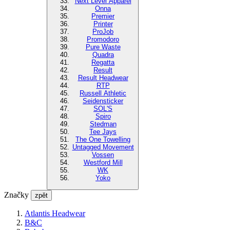
Next Level Apparel
Onna
Premier
Printer
ProJob
Promodoro
Pure Waste
Quadra
Regatta
Result
Result Headwear
RTP
Russell Athletic
Seidensticker
SOL'S
Spiro
Stedman
Tee Jays
The One Towelling
Untagged Movement
Vossen
Westford Mill
WK
Yoko
Značky
zpět
Atlantis Headwear
B&C