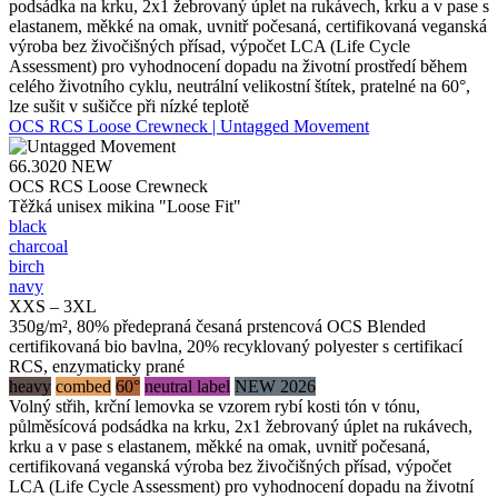
podsádka na krku, 2x1 žebrovaný úplet na rukávech, krku a v pase s
elastanem, měkké na omak, uvnitř počesaná, certifikovaná veganská
výroba bez živočišných přísad, výpočet LCA (Life Cycle
Assessment) pro vyhodnocení dopadu na životní prostředí během
celého životního cyklu, neutrální velikostní štítek, pratelné na 60°,
lze sušit v sušičce při nízké teplotě
OCS RCS Loose Crewneck | Untagged Movement
66.3020
NEW
OCS RCS Loose Crewneck
Těžká unisex mikina "Loose Fit"
black
charcoal
birch
navy
XXS – 3XL
350g/m², 80% předepraná česaná prstencová OCS Blended
certifikovaná bio bavlna, 20% recyklovaný polyester s certifikací
RCS, enzymaticky prané
heavy
combed
60°
neutral label
NEW 2026
Volný střih, krční lemovka se vzorem rybí kosti tón v tónu,
půlměsícová podsádka na krku, 2x1 žebrovaný úplet na rukávech,
krku a v pase s elastanem, měkké na omak, uvnitř počesaná,
certifikovaná veganská výroba bez živočišných přísad, výpočet
LCA (Life Cycle Assessment) pro vyhodnocení dopadu na životní