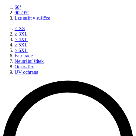
60°
90°/95°
Lze sušit v sušičce
≤ XS
≥ 3XL
≥ 4XL
≥ 5XL
≥ 6XL
Fair trade
Neutrální štítek
Oeko-Tex
UV ochrana