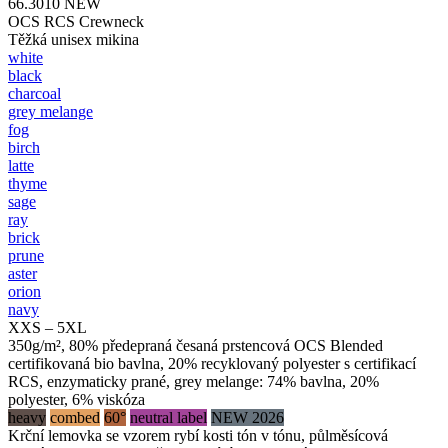
66.3010
NEW
OCS RCS Crewneck
Těžká unisex mikina
white
black
charcoal
grey melange
fog
birch
latte
thyme
sage
ray
brick
prune
aster
orion
navy
XXS – 5XL
350g/m², 80% předepraná česaná prstencová OCS Blended
certifikovaná bio bavlna, 20% recyklovaný polyester s certifikací
RCS, enzymaticky prané, grey melange: 74% bavlna, 20%
polyester, 6% viskóza
heavy
combed
60°
neutral label
NEW 2026
Krční lemovka se vzorem rybí kosti tón v tónu, půlměsícová