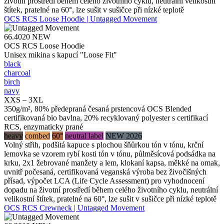
životní prostředí během celého životního cyklu, neutrální velikostní
štítek, pratelné na 60°, lze sušit v sušičce při nízké teplotě
OCS RCS Loose Hoodie | Untagged Movement
66.4020
NEW
OCS RCS Loose Hoodie
Unisex mikina s kapucí "Loose Fit"
black
charcoal
birch
navy
XXS – 3XL
350g/m², 80% předepraná česaná prstencová OCS Blended
certifikovaná bio bavlna, 20% recyklovaný polyester s certifikací
RCS, enzymaticky prané
heavy
combed
60°
neutral label
NEW 2026
Volný střih, podšitá kapuce s plochou šňůrkou tón v tónu, krční
lemovka se vzorem rybí kosti tón v tónu, půlměsícová podsádka na
krku, 2x1 žebrované manžety a lem, klokaní kapsa, měkké na omak,
uvnitř počesaná, certifikovaná veganská výroba bez živočišných
přísad, výpočet LCA (Life Cycle Assessment) pro vyhodnocení
dopadu na životní prostředí během celého životního cyklu, neutrální
velikostní štítek, pratelné na 60°, lze sušit v sušičce při nízké teplotě
OCS RCS Crewneck | Untagged Movement