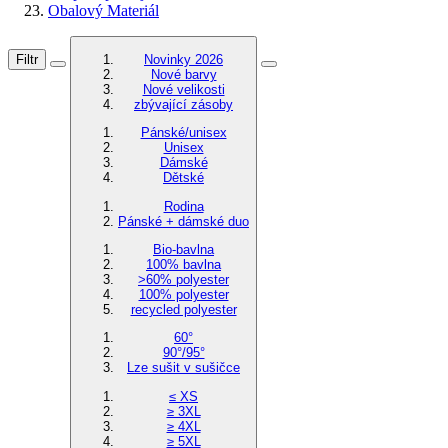
Obalový Materiál
Filtr
Novinky 2026
Nové barvy
Nové velikosti
zbývající zásoby
Pánské/unisex
Unisex
Dámské
Dětské
Rodina
Pánské + dámské duo
Bio-bavlna
100% bavlna
>60% polyester
100% polyester
recycled polyester
60°
90°/95°
Lze sušit v sušičce
≤ XS
≥ 3XL
≥ 4XL
≥ 5XL