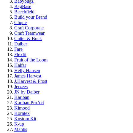
Babybugz
BagBase
Beechfield
Build your Brand
Clique
Craft Corporate
Craft Teamwear
Cutter & Buck
Daiber
Fare
Flexfit
Fruit of the Loom
Halfar
Helly Hansen
James Harvest
J.Harvest & Frost
Jerzees
JN by Daiber
Kariban
Kariban ProAct
Kimood
Korntex
Kustom Kit
K-up
Mantis