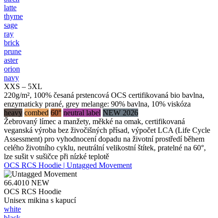
latte
thyme
sage
ray
brick
prune
aster
orion
navy
XXS – 5XL
220g/m², 100% česaná prstencová OCS certifikovaná bio bavlna,
enzymaticky prané, grey melange: 90% bavlna, 10% viskóza
heavy
combed
60°
neutral label
NEW 2026
Žebrovaný límec a manžety, měkké na omak, certifikovaná
veganská výroba bez živočišných přísad, výpočet LCA (Life Cycle
Assessment) pro vyhodnocení dopadu na životní prostředí během
celého životního cyklu, neutrální velikostní štítek, pratelné na 60°,
lze sušit v sušičce při nízké teplotě
OCS RCS Hoodie | Untagged Movement
66.4010
NEW
OCS RCS Hoodie
Unisex mikina s kapucí
white
black