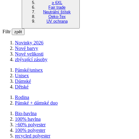
≥ 6XL
Fair trade
Neutrální štítek
Oeko-Tex
UV ochrana
Filtr
zpět
Novinky 2026
Nové barvy
Nové velikosti
zbývající zásoby
Pánské/unisex
Unisex
Dámské
Dětské
Rodina
Pánské + dámské duo
Bio-bavlna
100% bavlna
>60% polyester
100% polyester
recycled polyester