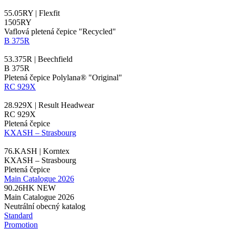
55.05RY | Flexfit
1505RY
Vaflová pletená čepice "Recycled"
B 375R
53.375R | Beechfield
B 375R
Pletená čepice Polylana® "Original"
RC 929X
28.929X | Result Headwear
RC 929X
Pletená čepice
KXASH – Strasbourg
76.KASH | Korntex
KXASH – Strasbourg
Pletená čepice
Main Catalogue 2026
90.26HK
NEW
Main Catalogue 2026
Neutrální obecný katalog
Standard
Promotion