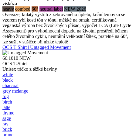
viskóza
heavy
combed
60°
neutral label
NEW 2026
Oversize, kulatý výstřih z žebrovaného úpletu, krční lemovka se
vzorem rybí kosti tón v tónu, měkké na omak, certifikovaná
veganská výroba bez živočišných přísad, výpočet LCA (Life Cycle
Assessment) pro vyhodnocení dopadu na životní prostředí během
celého životního cyklu, neutrální velikostní štítek, pratelné na 60°,
lze sušit v sušičce při nízké teplotě
OCS T-Shirt | Untagged Movement
66.1010
NEW
OCS T-Shirt
Unisex tričko z těžké bavlny
white
black
charcoal
grey melange
fog
birch
latte
thyme
sage
ray
brick
prune