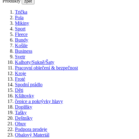
Produkty
zpět
Trička
Pola
Mikiny
Sport
Fleece
Bundy
Košile
Business
Svetr
Kalhoty/Sukně/Šaty
Pracovní oblečení & bezpečnost
Kroje
Froté
Spodní prádlo
Děti
Kšiltovky
čepice a pokrývky hlavy
Doplňky
Tašky
Deštníky
Obuv
Podpora prodeje
Obalový Materiál