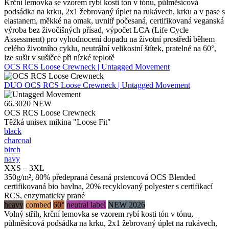
Krční lemovka se vzorem rybí kosti tón v tónu, půlměsícová
podsádka na krku, 2x1 žebrovaný úplet na rukávech, krku a v pase s
elastanem, měkké na omak, uvnitř počesaná, certifikovaná veganská
výroba bez živočišných přísad, výpočet LCA (Life Cycle
Assessment) pro vyhodnocení dopadu na životní prostředí během
celého životního cyklu, neutrální velikostní štítek, pratelné na 60°,
lze sušit v sušičce při nízké teplotě
OCS RCS Loose Crewneck | Untagged Movement
DUO
OCS RCS Loose Crewneck | Untagged Movement
66.3020
NEW
OCS RCS Loose Crewneck
Těžká unisex mikina "Loose Fit"
black
charcoal
birch
navy
XXS – 3XL
350g/m², 80% předepraná česaná prstencová OCS Blended
certifikovaná bio bavlna, 20% recyklovaný polyester s certifikací
RCS, enzymaticky prané
heavy
combed
60°
neutral label
NEW 2026
Volný střih, krční lemovka se vzorem rybí kosti tón v tónu,
půlměsícová podsádka na krku, 2x1 žebrovaný úplet na rukávech,