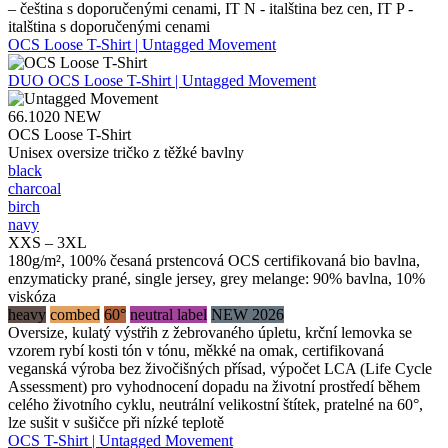
– čeština s doporučenými cenami, IT N - italština bez cen, IT P -
italština s doporučenými cenami
OCS Loose T-Shirt | Untagged Movement
DUO
OCS Loose T-Shirt | Untagged Movement
66.1020
NEW
OCS Loose T-Shirt
Unisex oversize tričko z těžké bavlny
black
charcoal
birch
navy
XXS – 3XL
180g/m², 100% česaná prstencová OCS certifikovaná bio bavlna,
enzymaticky prané, single jersey, grey melange: 90% bavlna, 10%
viskóza
heavy
combed
60°
neutral label
NEW 2026
Oversize, kulatý výstřih z žebrovaného úpletu, krční lemovka se
vzorem rybí kosti tón v tónu, měkké na omak, certifikovaná
veganská výroba bez živočišných přísad, výpočet LCA (Life Cycle
Assessment) pro vyhodnocení dopadu na životní prostředí během
celého životního cyklu, neutrální velikostní štítek, pratelné na 60°,
lze sušit v sušičce při nízké teplotě
OCS T-Shirt | Untagged Movement