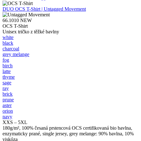
DUO
OCS T-Shirt | Untagged Movement
66.1010
NEW
OCS T-Shirt
Unisex tričko z těžké bavlny
white
black
charcoal
grey melange
fog
birch
latte
thyme
sage
ray
brick
prune
aster
orion
navy
XXS – 5XL
180g/m², 100% česaná prstencová OCS certifikovaná bio bavlna,
enzymaticky prané, single jersey, grey melange: 90% bavlna, 10%
viskóza