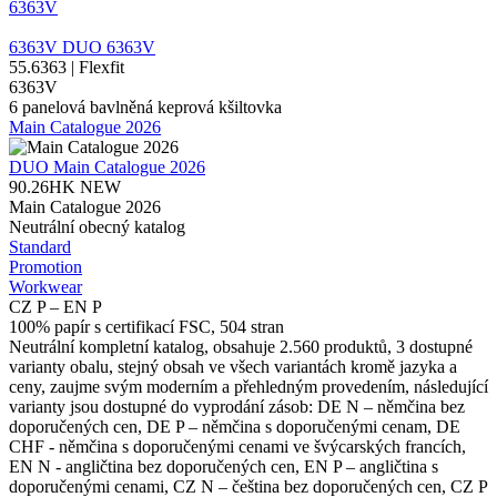
6363V
6363V
DUO
6363V
55.6363 | Flexfit
6363V
6 panelová bavlněná keprová kšiltovka
Main Catalogue 2026
DUO
Main Catalogue 2026
90.26HK
NEW
Main Catalogue 2026
Neutrální obecný katalog
Standard
Promotion
Workwear
CZ P – EN P
100% papír s certifikací FSC, 504 stran
Neutrální kompletní katalog, obsahuje 2.560 produktů, 3 dostupné
varianty obalu, stejný obsah ve všech variantách kromě jazyka a
ceny, zaujme svým moderním a přehledným provedením, následující
varianty jsou dostupné do vyprodání zásob: DE N – němčina bez
doporučených cen, DE P – němčina s doporučenými cenam, DE
CHF - němčina s doporučenými cenami ve švýcarských francích,
EN N - angličtina bez doporučených cen, EN P – angličtina s
doporučenými cenami, CZ N – čeština bez doporučených cen, CZ P