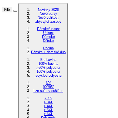
Filtr
Novinky 2026
Nové barvy
Nové velikosti
zbývající zásoby
Pánské/unisex
Unisex
Dámské
Dětské
Rodina
Pánské + dámské duo
Bio-bavlna
100% bavlna
>60% polyester
100% polyester
recycled polyester
60°
90°/95°
Lze sušit v sušičce
≤ XS
≥ 3XL
≥ 4XL
≥ 5XL
≥ 6XL
Fair trade