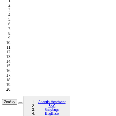
Značky
Atlantis Headwear
B&C
Babybugz
BagBase