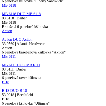
6
panelová kšiltovka
"Liberty
Sandwich
"
MB 6118
MB 6118
DUO
MB 6118
03.6118 | Daiber
MB 6118
Broušená 6
panelová kšiltovka
Action
Action
DUO
Action
33.0560 | Atlantis Headwear
Action
6 panelová baseballová kšiltovka "Aktion"
MB 6111
MB 6111
DUO
MB 6111
03.6111 | Daiber
MB 6111
6 panelová raver kšiltovka
B 18
B 18
DUO
B 18
53.0018 | Beechfield
B 18
6
panelová kšiltovka
"Ultimate"