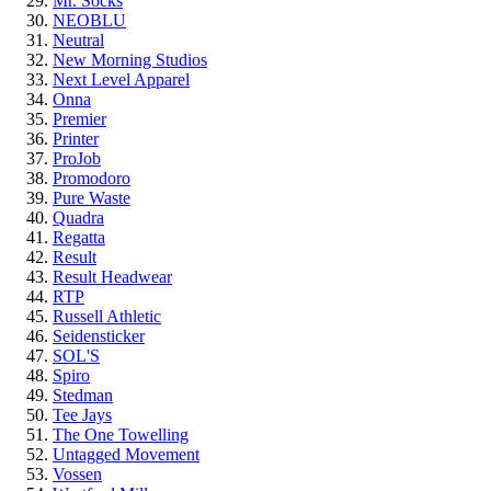
Mr. Socks
NEOBLU
Neutral
New Morning Studios
Next Level Apparel
Onna
Premier
Printer
ProJob
Promodoro
Pure Waste
Quadra
Regatta
Result
Result Headwear
RTP
Russell Athletic
Seidensticker
SOL'S
Spiro
Stedman
Tee Jays
The One Towelling
Untagged Movement
Vossen