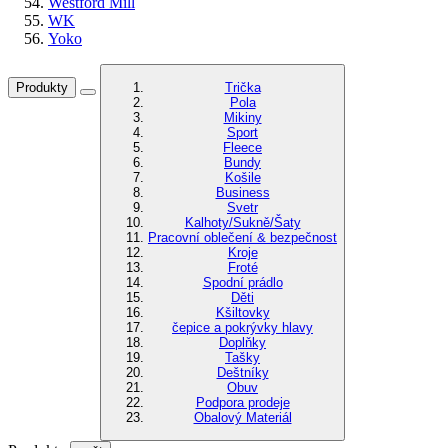
Westford Mill
WK
Yoko
Produkty
Trička
Pola
Mikiny
Sport
Fleece
Bundy
Košile
Business
Svetr
Kalhoty/Sukně/Šaty
Pracovní oblečení & bezpečnost
Kroje
Froté
Spodní prádlo
Děti
Kšiltovky
čepice a pokrývky hlavy
Doplňky
Tašky
Deštníky
Obuv
Podpora prodeje
Obalový Materiál