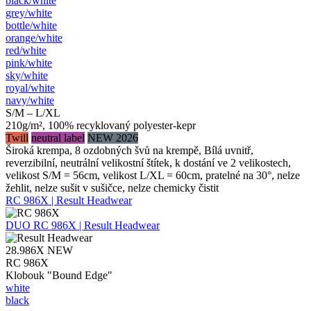
black/​white
grey/​white
bottle/​white
orange/​white
red/​white
pink/​white
sky/​white
royal/​white
navy/​white
S/M – L/XL
210g/m², 100% recyklovaný polyester-kepr
Twill
neutral label
NEW 2026
Široká krempa, 8 ozdobných švů na krempě, Bílá uvnitř,
reverzibilní, neutrální velikostní štítek, k dostání ve 2 velikostech,
velikost S/M = 56cm, velikost L/XL = 60cm, pratelné na 30°, nelze
žehlit, nelze sušit v sušičce, nelze chemicky čistit
RC 986X | Result Headwear
DUO
RC 986X | Result Headwear
28.986X
NEW
RC 986X
Klobouk "Bound Edge"
white
black