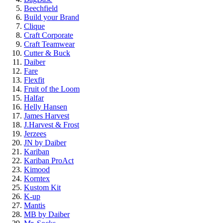
Beechfield
Build your Brand
Clique
Craft Corporate
Craft Teamwear
Cutter & Buck
Daiber
Fare
Flexfit
Fruit of the Loom
Halfar
Helly Hansen
James Harvest
J.Harvest & Frost
Jerzees
JN by Daiber
Kariban
Kariban ProAct
Kimood
Korntex
Kustom Kit
K-up
Mantis
MB by Daiber