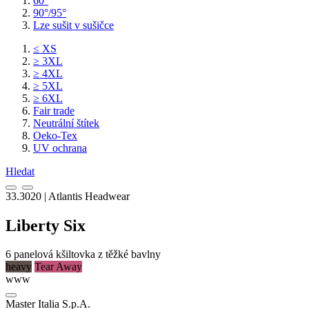
60°
90°/95°
Lze sušit v sušičce
≤ XS
≥ 3XL
≥ 4XL
≥ 5XL
≥ 6XL
Fair trade
Neutrální štítek
Oeko-Tex
UV ochrana
Hledat
33.3020 | Atlantis Headwear
Liberty Six
6
panelová kšiltovka
z těžké bavlny
heavy
Tear Away
www
Master Italia S.p.A.