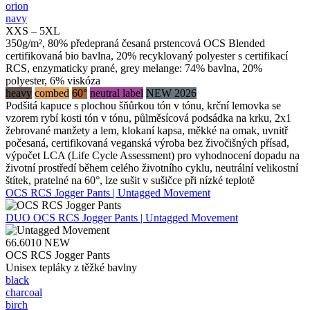
orion
navy
XXS – 5XL
350g/m², 80% předepraná česaná prstencová OCS Blended
certifikovaná bio bavlna, 20% recyklovaný polyester s certifikací
RCS, enzymaticky prané, grey melange: 74% bavlna, 20%
polyester, 6% viskóza
heavy
combed
60°
neutral label
NEW 2026
Podšitá kapuce s plochou šňůrkou tón v tónu, krční lemovka se
vzorem rybí kosti tón v tónu, půlměsícová podsádka na krku, 2x1
žebrované manžety a lem, klokaní kapsa, měkké na omak, uvnitř
počesaná, certifikovaná veganská výroba bez živočišných přísad,
výpočet LCA (Life Cycle Assessment) pro vyhodnocení dopadu na
životní prostředí během celého životního cyklu, neutrální velikostní
štítek, pratelné na 60°, lze sušit v sušičce při nízké teplotě
OCS RCS Jogger Pants | Untagged Movement
DUO
OCS RCS Jogger Pants | Untagged Movement
66.6010
NEW
OCS RCS Jogger Pants
Unisex tepláky z těžké bavlny
black
charcoal
birch