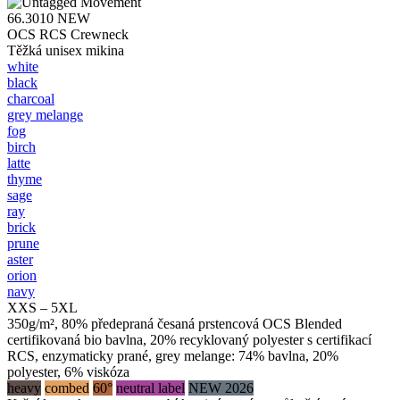
66.3010
NEW
OCS RCS Crewneck
Těžká unisex mikina
white
black
charcoal
grey melange
fog
birch
latte
thyme
sage
ray
brick
prune
aster
orion
navy
XXS – 5XL
350g/m², 80% předepraná česaná prstencová OCS Blended
certifikovaná bio bavlna, 20% recyklovaný polyester s certifikací
RCS, enzymaticky prané, grey melange: 74% bavlna, 20%
polyester, 6% viskóza
heavy
combed
60°
neutral label
NEW 2026