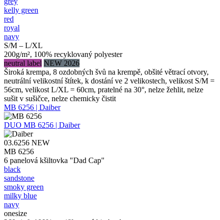
grey
kelly green
red
royal
navy
S/M – L/XL
200g/m², 100% recyklovaný polyester
neutral label
NEW 2026
Široká krempa, 8 ozdobných švů na krempě, obšité větrací otvory,
neutrální velikostní štítek, k dostání ve 2 velikostech, velikost S/M =
56cm, velikost L/XL = 60cm, pratelné na 30°, nelze žehlit, nelze
sušit v sušičce, nelze chemicky čistit
MB 6256 | Daiber
DUO
MB 6256 | Daiber
03.6256
NEW
MB 6256
6 panelová kšiltovka "Dad Cap"
black
sandstone
smoky green
milky blue
navy
onesize