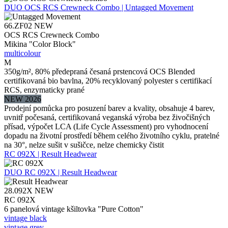
DUO
OCS RCS Crewneck Combo | Untagged Movement
66.ZF02
NEW
OCS RCS Crewneck Combo
Mikina "Color Block"
multicolour
M
350g/m², 80% předepraná česaná prstencová OCS Blended
certifikovaná bio bavlna, 20% recyklovaný polyester s certifikací
RCS, enzymaticky prané
NEW 2026
Prodejní pomůcka pro posuzení barev a kvality, obsahuje 4 barev,
uvnitř počesaná, certifikovaná veganská výroba bez živočišných
přísad, výpočet LCA (Life Cycle Assessment) pro vyhodnocení
dopadu na životní prostředí během celého životního cyklu, pratelné
na 30°, nelze sušit v sušičce, nelze chemicky čistit
RC 092X | Result Headwear
DUO
RC 092X | Result Headwear
28.092X
NEW
RC 092X
6 panelová vintage kšiltovka "Pure Cotton"
vintage black
vintage grey