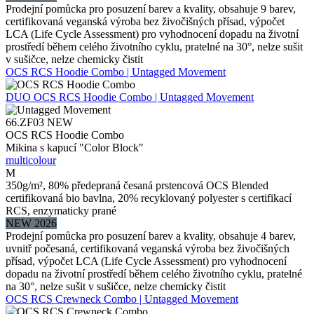
Prodejní pomůcka pro posuzení barev a kvality, obsahuje 9 barev,
certifikovaná veganská výroba bez živočišných přísad, výpočet
LCA (Life Cycle Assessment) pro vyhodnocení dopadu na životní
prostředí během celého životního cyklu, pratelné na 30°, nelze sušit
v sušičce, nelze chemicky čistit
OCS RCS Hoodie Combo | Untagged Movement
DUO
OCS RCS Hoodie Combo | Untagged Movement
66.ZF03
NEW
OCS RCS Hoodie Combo
Mikina s kapucí "Color Block"
multicolour
M
350g/m², 80% předepraná česaná prstencová OCS Blended
certifikovaná bio bavlna, 20% recyklovaný polyester s certifikací
RCS, enzymaticky prané
NEW 2026
Prodejní pomůcka pro posuzení barev a kvality, obsahuje 4 barev,
uvnitř počesaná, certifikovaná veganská výroba bez živočišných
přísad, výpočet LCA (Life Cycle Assessment) pro vyhodnocení
dopadu na životní prostředí během celého životního cyklu, pratelné
na 30°, nelze sušit v sušičce, nelze chemicky čistit
OCS RCS Crewneck Combo | Untagged Movement