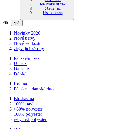
Neutrální štítek
Oeko-Tex
UV ochrana
Filtr
zpět
Novinky 2026
Nové barvy
Nové velikosti
zbývající zásoby
Pánské/unisex
Unisex
Dámské
Dětské
Rodina
Pánské + dámské duo
Bio-bavlna
100% bavlna
>60% polyester
100% polyester
recycled polyester