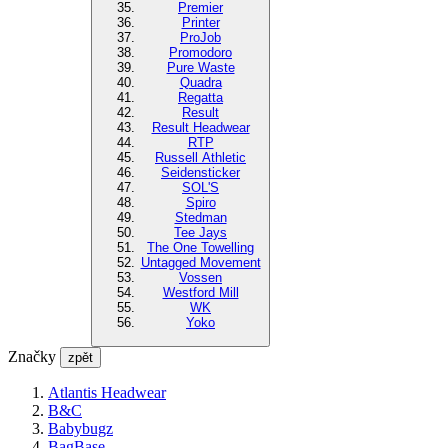
Premier
Printer
ProJob
Promodoro
Pure Waste
Quadra
Regatta
Result
Result Headwear
RTP
Russell Athletic
Seidensticker
SOL'S
Spiro
Stedman
Tee Jays
The One Towelling
Untagged Movement
Vossen
Westford Mill
WK
Yoko
Značky
zpět
Atlantis Headwear
B&C
Babybugz
BagBase