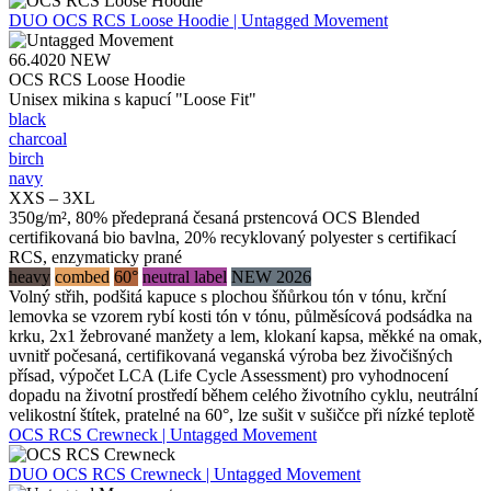
DUO
OCS RCS Loose Hoodie | Untagged Movement
66.4020
NEW
OCS RCS Loose Hoodie
Unisex mikina s kapucí "Loose Fit"
black
charcoal
birch
navy
XXS – 3XL
350g/m², 80% předepraná česaná prstencová OCS Blended
certifikovaná bio bavlna, 20% recyklovaný polyester s certifikací
RCS, enzymaticky prané
heavy
combed
60°
neutral label
NEW 2026
Volný střih, podšitá kapuce s plochou šňůrkou tón v tónu, krční
lemovka se vzorem rybí kosti tón v tónu, půlměsícová podsádka na
krku, 2x1 žebrované manžety a lem, klokaní kapsa, měkké na omak,
uvnitř počesaná, certifikovaná veganská výroba bez živočišných
přísad, výpočet LCA (Life Cycle Assessment) pro vyhodnocení
dopadu na životní prostředí během celého životního cyklu, neutrální
velikostní štítek, pratelné na 60°, lze sušit v sušičce při nízké teplotě
OCS RCS Crewneck | Untagged Movement
DUO
OCS RCS Crewneck | Untagged Movement