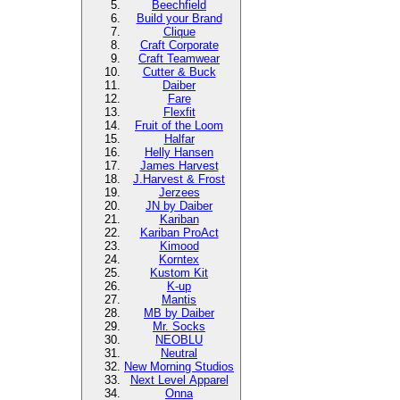
Beechfield
Build your Brand
Clique
Craft Corporate
Craft Teamwear
Cutter & Buck
Daiber
Fare
Flexfit
Fruit of the Loom
Halfar
Helly Hansen
James Harvest
J.Harvest & Frost
Jerzees
JN by Daiber
Kariban
Kariban ProAct
Kimood
Korntex
Kustom Kit
K-up
Mantis
MB by Daiber
Mr. Socks
NEOBLU
Neutral
New Morning Studios
Next Level Apparel
Onna