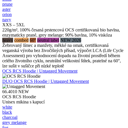
prune
aster
orion
navy
XXS – 5XL
220g/m², 100% česaná prstencová OCS certifikovaná bio bavlna,
enzymaticky prané, grey melange: 90% bavlna, 10% viskóza
heavy
combed
60°
neutral label
NEW 2026
Žebrovaný límec a manžety, měkké na omak, certifikovaná
veganská výroba bez živočišných přísad, výpočet LCA (Life Cycle
Assessment) pro vyhodnocení dopadu na životní prostředí během
celého životního cyklu, neutrální velikostní štítek, pratelné na 60°,
lze sušit v sušičce při nízké teplotě
OCS RCS Hoodie | Untagged Movement
DUO
OCS RCS Hoodie | Untagged Movement
66.4010
NEW
OCS RCS Hoodie
Unisex mikina s kapucí
white
black
charcoal
grey melange
fog