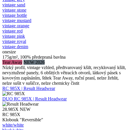
vintage sand
vintage stone
vintage bottle
vintage mustard
vintage orange
vintage red
vintage pink
vintage royal
vintage denim
onesize
175g/m², 100% předepraná bavlna
Tear Away
NEW 2026
Nízký profil, vintage vzhled, předtvarovaný kšilt, recyklovaný kšilt,
nevyztužené panely, 6 obšitých větracích otvorů, látkový pásek s
kovovým zapínáním, štítek Tear Away, ruční praní, nelze žehlit,
nelze sušit v sušičce, nelze chemicky čistit
RC 985X | Result Headwear
DUO
RC 985X | Result Headwear
28.985X
NEW
RC 985X
Klobouk "Reversible"
white/​white