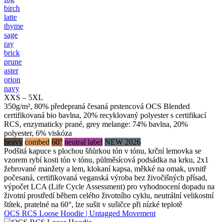
birch
latte
thyme
sage
ray
brick
prune
aster
orion
navy
XXS – 5XL
350g/m², 80% předepraná česaná prstencová OCS Blended
certifikovaná bio bavlna, 20% recyklovaný polyester s certifikací
RCS, enzymaticky prané, grey melange: 74% bavlna, 20%
polyester, 6% viskóza
heavy
combed
60°
neutral label
NEW 2026
Podšitá kapuce s plochou šňůrkou tón v tónu, krční lemovka se
vzorem rybí kosti tón v tónu, půlměsícová podsádka na krku, 2x1
žebrované manžety a lem, klokaní kapsa, měkké na omak, uvnitř
počesaná, certifikovaná veganská výroba bez živočišných přísad,
výpočet LCA (Life Cycle Assessment) pro vyhodnocení dopadu na
životní prostředí během celého životního cyklu, neutrální velikostní
štítek, pratelné na 60°, lze sušit v sušičce při nízké teplotě
OCS RCS Loose Hoodie | Untagged Movement