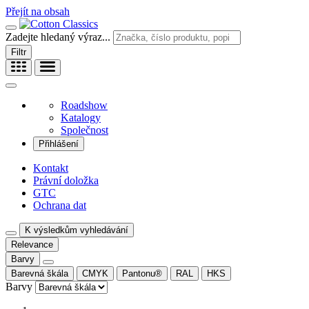
Přejít na obsah
Zadejte hledaný výraz...
Filtr
Roadshow
Katalogy
Společnost
Přihlášení
Kontakt
Právní doložka
GTC
Ochrana dat
K výsledkům vyhledávání
Relevance
Barvy
Barevná škála
CMYK
Pantonu®
RAL
HKS
Barvy