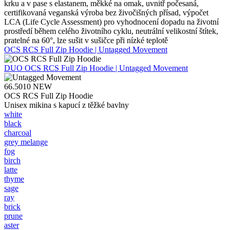
krku a v pase s elastanem, měkké na omak, uvnitř počesaná,
certifikovaná veganská výroba bez živočišných přísad, výpočet
LCA (Life Cycle Assessment) pro vyhodnocení dopadu na životní
prostředí během celého životního cyklu, neutrální velikostní štítek,
pratelné na 60°, lze sušit v sušičce při nízké teplotě
OCS RCS Full Zip Hoodie | Untagged Movement
DUO
OCS RCS Full Zip Hoodie | Untagged Movement
66.5010
NEW
OCS RCS Full Zip Hoodie
Unisex mikina s kapucí z těžké bavlny
white
black
charcoal
grey melange
fog
birch
latte
thyme
sage
ray
brick
prune
aster