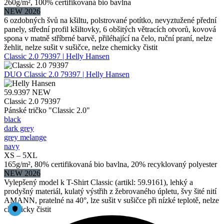
260g/m², 100% certifikovaná bio bavlna
NEW 2026
6 ozdobných švů na kšiltu, polstrované potítko, nevyztužené přední
panely, střední profil kšiltovky, 6 obšitých větracích otvorů, kovová
spona v matně stříbrné barvě, přiléhající na čelo, ruční praní, nelze
žehlit, nelze sušit v sušičce, nelze chemicky čistit
Classic 2.0 79397 | Helly Hansen
DUO
Classic 2.0 79397 | Helly Hansen
59.9397
NEW
Classic 2.0 79397
Pánské tričko "Classic 2.0"
black
dark grey
grey melange
navy
XS – 5XL
165g/m², 80% certifikovaná bio bavlna, 20% recyklovaný polyester
NEW 2026
Vylepšený model k T-Shirt Classic (artikl: 59.9161), lehký a
prodyšný materiál, kulatý výstřih z žebrovaného úpletu, švy šité nití
AMANN, pratelné na 40°, lze sušit v sušičce při nízké teplotě, nelze
chemicky čistit