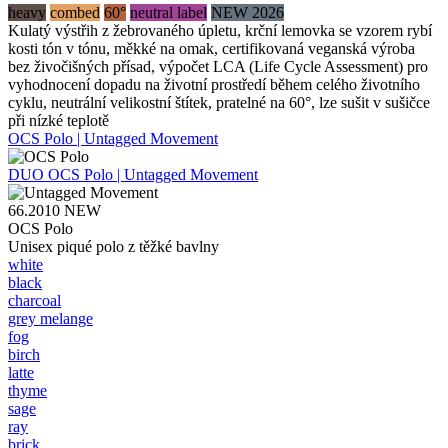
heavy
combed
60°
neutral label
NEW 2026
Kulatý výstřih z žebrovaného úpletu, krční lemovka se vzorem rybí
kosti tón v tónu, měkké na omak, certifikovaná veganská výroba
bez živočišných přísad, výpočet LCA (Life Cycle Assessment) pro
vyhodnocení dopadu na životní prostředí během celého životního
cyklu, neutrální velikostní štítek, pratelné na 60°, lze sušit v sušičce
při nízké teplotě
OCS Polo | Untagged Movement
DUO
OCS Polo | Untagged Movement
66.2010
NEW
OCS Polo
Unisex piqué polo z těžké bavlny
white
black
charcoal
grey melange
fog
birch
latte
thyme
sage
ray
brick