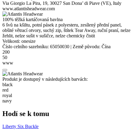
Via Giorgio La Pira, 19, 30027 San Dona’ di Piave (VE), Italy
www.atlantisheadwear.com
100% těžká
kartáčovaná bavlna
6 švů na kšiltu, potní pásek z polyesteru, zesílený přední panel,
obšité větrací otvory, suchý zip, štítek Tear Away, ruční praní, nelze
žehlit, nelze sušit v sušičce, nelze chemicky čistit
Velikosti:
onesize
Číslo celního sazebníku:
65050030
|
Země původu:
Čína
200
50
www
Produkt je dostupný v následujících barvách:
black
red
royal
navy
Hodí se k tomu
Liberty Six Buckle