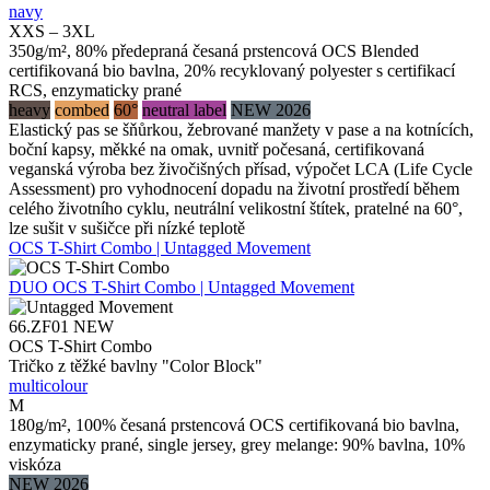
navy
XXS – 3XL
350g/m², 80% předepraná česaná prstencová OCS Blended
certifikovaná bio bavlna, 20% recyklovaný polyester s certifikací
RCS, enzymaticky prané
heavy
combed
60°
neutral label
NEW 2026
Elastický pas se šňůrkou, žebrované manžety v pase a na kotnících,
boční kapsy, měkké na omak, uvnitř počesaná, certifikovaná
veganská výroba bez živočišných přísad, výpočet LCA (Life Cycle
Assessment) pro vyhodnocení dopadu na životní prostředí během
celého životního cyklu, neutrální velikostní štítek, pratelné na 60°,
lze sušit v sušičce při nízké teplotě
OCS T-Shirt Combo | Untagged Movement
DUO
OCS T-Shirt Combo | Untagged Movement
66.ZF01
NEW
OCS T-Shirt Combo
Tričko z těžké bavlny "Color Block"
multicolour
M
180g/m², 100% česaná prstencová OCS certifikovaná bio bavlna,
enzymaticky prané, single jersey, grey melange: 90% bavlna, 10%
viskóza
NEW 2026