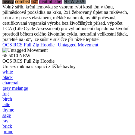
heavy
combed
60°
neutral label
NEW 2026
Volný střih, krční lemovka se vzorem rybí kosti tón v tónu,
půlměsícová podsádka na krku, 2x1 žebrovaný úplet na rukávech,
krku a v pase s elastanem, měkké na omak, uvnitř počesaná,
certifikovaná veganská výroba bez živočišných přísad, výpočet
LCA (Life Cycle Assessment) pro vyhodnocení dopadu na životní
prostředí během celého životního cyklu, neutrální velikostní štítek,
pratelné na 60°, lze sušit v sušičce při nízké teplotě
OCS RCS Full Zip Hoodie | Untagged Movement
66.5010
NEW
OCS RCS Full Zip Hoodie
Unisex mikina s kapucí z těžké bavlny
white
black
charcoal
grey melange
fog
birch
latte
thyme
sage
ray
brick
prune