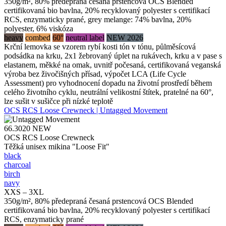
350g/m², 80% předepraná česaná prstencová OCS Blended
certifikovaná bio bavlna, 20% recyklovaný polyester s certifikací
RCS, enzymaticky prané, grey melange: 74% bavlna, 20%
polyester, 6% viskóza
heavy
combed
60°
neutral label
NEW 2026
Krční lemovka se vzorem rybí kosti tón v tónu, půlměsícová
podsádka na krku, 2x1 žebrovaný úplet na rukávech, krku a v pase s
elastanem, měkké na omak, uvnitř počesaná, certifikovaná veganská
výroba bez živočišných přísad, výpočet LCA (Life Cycle
Assessment) pro vyhodnocení dopadu na životní prostředí během
celého životního cyklu, neutrální velikostní štítek, pratelné na 60°,
lze sušit v sušičce při nízké teplotě
OCS RCS Loose Crewneck | Untagged Movement
66.3020
NEW
OCS RCS Loose Crewneck
Těžká unisex mikina "Loose Fit"
black
charcoal
birch
navy
XXS – 3XL
350g/m², 80% předepraná česaná prstencová OCS Blended
certifikovaná bio bavlna, 20% recyklovaný polyester s certifikací
RCS, enzymaticky prané