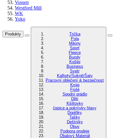
Vossen
Westford Mill
WK
Yoko
Produkty
Trička
Pola
Mikiny
Sport
Fleece
Bundy
Košile
Business
Svetr
Kalhoty/Sukně/Šaty
Pracovní oblečení & bezpečnost
Kroje
Froté
Spodní prádlo
Děti
Kšiltovky
čepice a pokrývky hlavy
Doplňky
Tašky
Deštníky
Obuv
Podpora prodeje
Obalový Materiál