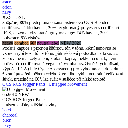
aster
orion
navy
XXS – 5XL
350g/m², 80% předepraná česaná prstencová OCS Blended
certifikovaná bio bavlna, 20% recyklovaný polyester s certifikací
RCS, enzymaticky prané, grey melange: 74% bavlna, 20%
polyester, 6% viskóza
heavy
combed
60°
neutral label
NEW 2026
Podšitá kapuce s plochou šňůrkou tón v tónu, krční lemovka se
vzorem rybí kosti tón v tónu, půlměsícová podsádka na krku, 2x1
žebrované manžety a lem, klokaní kapsa, měkké na omak, uvnitř
počesaná, certifikovaná veganská výroba bez živočišných přísad,
výpočet LCA (Life Cycle Assessment) pro vyhodnocení dopadu na
životní prostředí během celého životního cyklu, neutrální velikostní
štítek, pratelné na 60°, lze sušit v sušičce při nízké teplotě
OCS RCS Jogger Pants | Untagged Movement
66.6010
NEW
OCS RCS Jogger Pants
Unisex tepláky z těžké bavlny
black
charcoal
birch
navy