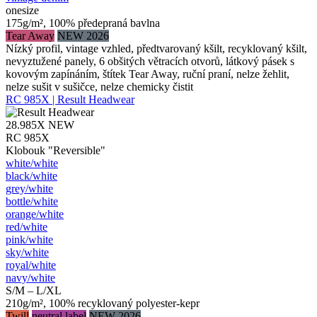
onesize
175g/m², 100% předepraná bavlna
Tear Away
NEW 2026
Nízký profil, vintage vzhled, předtvarovaný kšilt, recyklovaný kšilt,
nevyztužené panely, 6 obšitých větracích otvorů, látkový pásek s
kovovým zapínáním, štítek Tear Away, ruční praní, nelze žehlit,
nelze sušit v sušičce, nelze chemicky čistit
RC 985X | Result Headwear
28.985X
NEW
RC 985X
Klobouk "Reversible"
white/​white
black/​white
grey/​white
bottle/​white
orange/​white
red/​white
pink/​white
sky/​white
royal/​white
navy/​white
S/M – L/XL
210g/m², 100% recyklovaný polyester-kepr
Twill
neutral label
NEW 2026