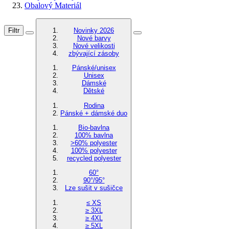
Obalový Materiál
Filtr
Novinky 2026
Nové barvy
Nové velikosti
zbývající zásoby
Pánské/unisex
Unisex
Dámské
Dětské
Rodina
Pánské + dámské duo
Bio-bavlna
100% bavlna
>60% polyester
100% polyester
recycled polyester
60°
90°/95°
Lze sušit v sušičce
≤ XS
≥ 3XL
≥ 4XL
≥ 5XL