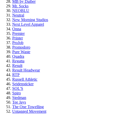
MB by Daiber
Mr. Socks
NEOBLU
Neutral
New Morning Studios
Next Level Apparel
Onna
Premier
Printer
ProJob
Promodoro
Pure Waste
Quadra
Regatta
Result
Result Headwear
RTP
Russell Athletic
Seidensticker
SOL'S
Spiro
Stedman
Tee Jays
The One Towelling
Untagged Movement