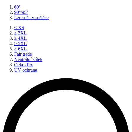
60°
90°/95°
Lze sušit v sušičce
≤ XS
≥ 3XL
≥ 4XL
≥ 5XL
≥ 6XL
Fair trade
Neutrální štítek
Oeko-Tex
UV ochrana