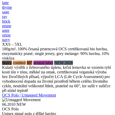
latte
thyme
sage
ray
brick
prune
aster
orion
navy
XXS – 5XL
180g/m², 100% česaná prstencová OCS certifikovaná bio bavlna,
enzymaticky prané, single jersey, grey melange: 90% bavlna, 10%
viskóza
heavy
combed
60°
neutral label
NEW 2026
Kulatý výstřih z žebrovaného úpletu, krční lemovka se vzorem rybí
kosti tón v tónu, měkké na omak, certifikovaná veganská výroba
bez živočišných přísad, výpočet LCA (Life Cycle Assessment) pro
vyhodnocení dopadu na životní prostředí během celého životního
cyklu, neutrální velikostní štítek, pratelné na 60°, lze sušit v sušičce
při nízké teplotě
OCS Polo | Untagged Movement
66.2010
NEW
OCS Polo
Unisex piqué polo z těžké bavlny