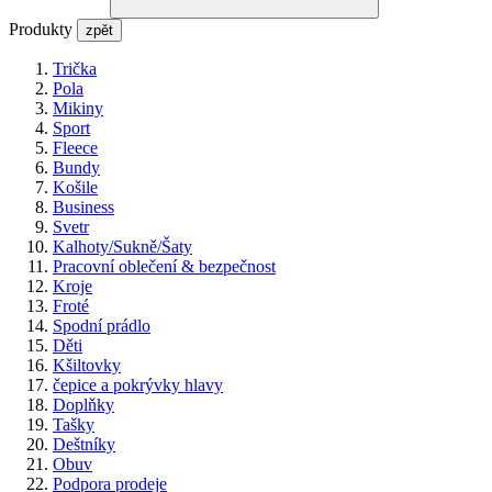
Produkty
zpět
Trička
Pola
Mikiny
Sport
Fleece
Bundy
Košile
Business
Svetr
Kalhoty/Sukně/Šaty
Pracovní oblečení & bezpečnost
Kroje
Froté
Spodní prádlo
Děti
Kšiltovky
čepice a pokrývky hlavy
Doplňky
Tašky
Deštníky
Obuv
Podpora prodeje