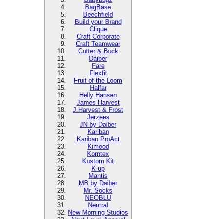
BagBase
Beechfield
Build your Brand
Clique
Craft Corporate
Craft Teamwear
Cutter & Buck
Daiber
Fare
Flexfit
Fruit of the Loom
Halfar
Helly Hansen
James Harvest
J.Harvest & Frost
Jerzees
JN by Daiber
Kariban
Kariban ProAct
Kimood
Korntex
Kustom Kit
K-up
Mantis
MB by Daiber
Mr. Socks
NEOBLU
Neutral
New Morning Studios