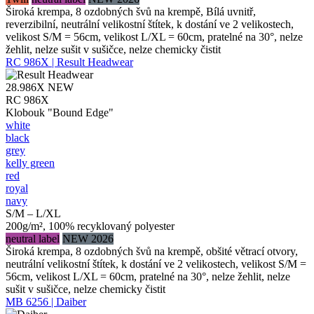
Široká krempa, 8 ozdobných švů na krempě, Bílá uvnitř,
reverzibilní, neutrální velikostní štítek, k dostání ve 2 velikostech,
velikost S/M = 56cm, velikost L/XL = 60cm, pratelné na 30°, nelze
žehlit, nelze sušit v sušičce, nelze chemicky čistit
RC 986X | Result Headwear
28.986X
NEW
RC 986X
Klobouk "Bound Edge"
white
black
grey
kelly green
red
royal
navy
S/M – L/XL
200g/m², 100% recyklovaný polyester
neutral label
NEW 2026
Široká krempa, 8 ozdobných švů na krempě, obšité větrací otvory,
neutrální velikostní štítek, k dostání ve 2 velikostech, velikost S/M =
56cm, velikost L/XL = 60cm, pratelné na 30°, nelze žehlit, nelze
sušit v sušičce, nelze chemicky čistit
MB 6256 | Daiber