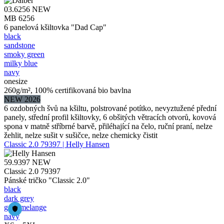
03.6256
NEW
MB 6256
6 panelová kšiltovka "Dad Cap"
black
sandstone
smoky green
milky blue
navy
onesize
260g/m², 100% certifikovaná bio bavlna
NEW 2026
6 ozdobných švů na kšiltu, polstrované potítko, nevyztužené přední
panely, střední profil kšiltovky, 6 obšitých větracích otvorů, kovová
spona v matně stříbrné barvě, přiléhající na čelo, ruční praní, nelze
žehlit, nelze sušit v sušičce, nelze chemicky čistit
Classic 2.0 79397 | Helly Hansen
59.9397
NEW
Classic 2.0 79397
Pánské tričko "Classic 2.0"
black
dark grey
grey melange
navy