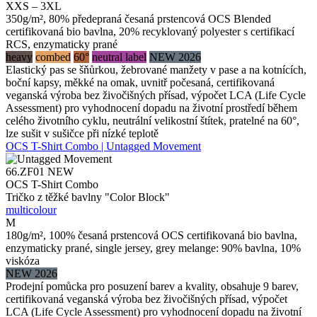
XXS – 3XL
350g/m², 80% předepraná česaná prstencová OCS Blended
certifikovaná bio bavlna, 20% recyklovaný polyester s certifikací
RCS, enzymaticky prané
heavy
combed
60°
neutral label
NEW 2026
Elastický pas se šňůrkou, žebrované manžety v pase a na kotnících,
boční kapsy, měkké na omak, uvnitř počesaná, certifikovaná
veganská výroba bez živočišných přísad, výpočet LCA (Life Cycle
Assessment) pro vyhodnocení dopadu na životní prostředí během
celého životního cyklu, neutrální velikostní štítek, pratelné na 60°,
lze sušit v sušičce při nízké teplotě
OCS T-Shirt Combo | Untagged Movement
66.ZF01
NEW
OCS T-Shirt Combo
Tričko z těžké bavlny "Color Block"
multicolour
M
180g/m², 100% česaná prstencová OCS certifikovaná bio bavlna,
enzymaticky prané, single jersey, grey melange: 90% bavlna, 10%
viskóza
NEW 2026
Prodejní pomůcka pro posuzení barev a kvality, obsahuje 9 barev,
certifikovaná veganská výroba bez živočišných přísad, výpočet
LCA (Life Cycle Assessment) pro vyhodnocení dopadu na životní