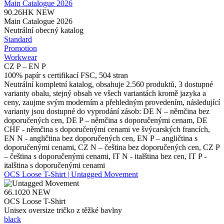
Main Catalogue 2026
90.26HK
NEW
Main Catalogue 2026
Neutrální obecný katalog
Standard
Promotion
Workwear
CZ P – EN P
100% papír s certifikací FSC, 504 stran
Neutrální kompletní katalog, obsahuje 2.560 produktů, 3 dostupné
varianty obalu, stejný obsah ve všech variantách kromě jazyka a
ceny, zaujme svým moderním a přehledným provedením, následující
varianty jsou dostupné do vyprodání zásob: DE N – němčina bez
doporučených cen, DE P – němčina s doporučenými cenam, DE
CHF - němčina s doporučenými cenami ve švýcarských francích,
EN N - angličtina bez doporučených cen, EN P – angličtina s
doporučenými cenami, CZ N – čeština bez doporučených cen, CZ P
– čeština s doporučenými cenami, IT N - italština bez cen, IT P -
italština s doporučenými cenami
OCS Loose T-Shirt | Untagged Movement
66.1020
NEW
OCS Loose T-Shirt
Unisex oversize tričko z těžké bavlny
black