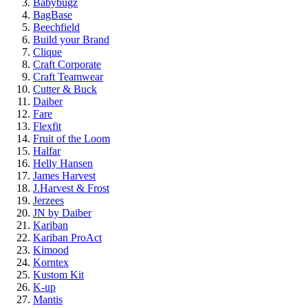
Babybugz
BagBase
Beechfield
Build your Brand
Clique
Craft Corporate
Craft Teamwear
Cutter & Buck
Daiber
Fare
Flexfit
Fruit of the Loom
Halfar
Helly Hansen
James Harvest
J.Harvest & Frost
Jerzees
JN by Daiber
Kariban
Kariban ProAct
Kimood
Korntex
Kustom Kit
K-up
Mantis