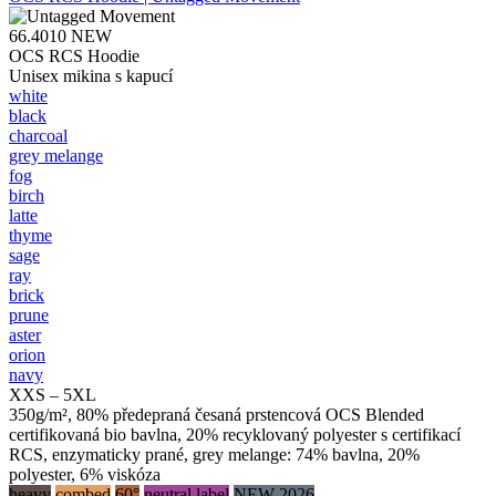
66.4010
NEW
OCS RCS Hoodie
Unisex mikina s kapucí
white
black
charcoal
grey melange
fog
birch
latte
thyme
sage
ray
brick
prune
aster
orion
navy
XXS – 5XL
350g/m², 80% předepraná česaná prstencová OCS Blended
certifikovaná bio bavlna, 20% recyklovaný polyester s certifikací
RCS, enzymaticky prané, grey melange: 74% bavlna, 20%
polyester, 6% viskóza
heavy
combed
60°
neutral label
NEW 2026