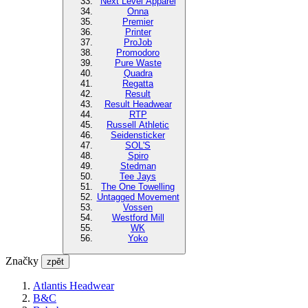
Next Level Apparel
Onna
Premier
Printer
ProJob
Promodoro
Pure Waste
Quadra
Regatta
Result
Result Headwear
RTP
Russell Athletic
Seidensticker
SOL'S
Spiro
Stedman
Tee Jays
The One Towelling
Untagged Movement
Vossen
Westford Mill
WK
Yoko
Značky
zpět
Atlantis Headwear
B&C