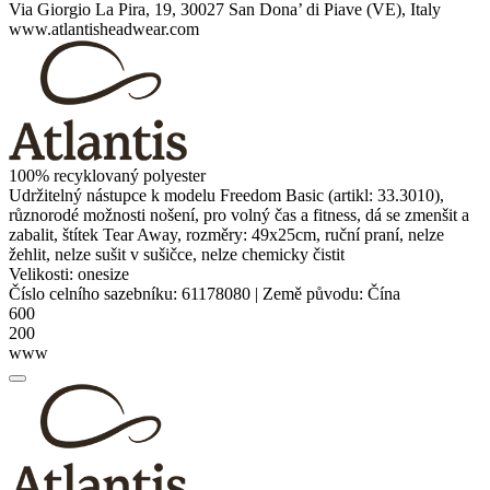
Via Giorgio La Pira, 19, 30027 San Dona’ di Piave (VE), Italy
www.atlantisheadwear.com
100% recyklovaný
polyester
Udržitelný nástupce k modelu Freedom Basic (artikl: 33.3010),
různorodé možnosti nošení, pro volný čas a fitness, dá se zmenšit a
zabalit, štítek Tear Away, rozměry: 49x25cm, ruční praní, nelze
žehlit, nelze sušit v sušičce, nelze chemicky čistit
Velikosti:
onesize
Číslo celního sazebníku:
61178080
|
Země původu:
Čína
600
200
www