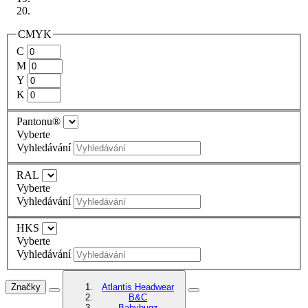
CMYK
C
M
Y
K
Pantonu®
Vyberte
Vyhledávání
RAL
Vyberte
Vyhledávání
HKS
Vyberte
Vyhledávání
Značky
Atlantis Headwear
B&C
Babybugz