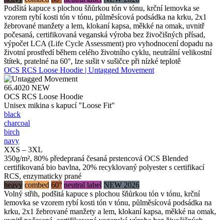
Podšitá kapuce s plochou šňůrkou tón v tónu, krční lemovka se
vzorem rybí kosti tón v tónu, půlměsícová podsádka na krku, 2x1
žebrované manžety a lem, klokaní kapsa, měkké na omak, uvnitř
počesaná, certifikovaná veganská výroba bez živočišných přísad,
výpočet LCA (Life Cycle Assessment) pro vyhodnocení dopadu na
životní prostředí během celého životního cyklu, neutrální velikostní
štítek, pratelné na 60°, lze sušit v sušičce při nízké teplotě
OCS RCS Loose Hoodie | Untagged Movement
66.4020
NEW
OCS RCS Loose Hoodie
Unisex mikina s kapucí "Loose Fit"
black
charcoal
birch
navy
XXS – 3XL
350g/m², 80% předepraná česaná prstencová OCS Blended
certifikovaná bio bavlna, 20% recyklovaný polyester s certifikací
RCS, enzymaticky prané
heavy
combed
60°
neutral label
NEW 2026
Volný střih, podšitá kapuce s plochou šňůrkou tón v tónu, krční
lemovka se vzorem rybí kosti tón v tónu, půlměsícová podsádka na
krku, 2x1 žebrované manžety a lem, klokaní kapsa, měkké na omak,