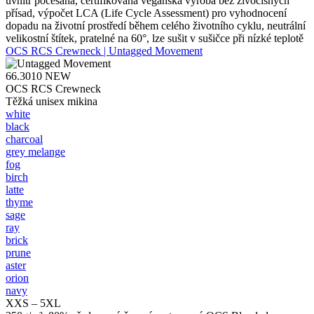
uvnitř počesaná, certifikovaná veganská výroba bez živočišných
přísad, výpočet LCA (Life Cycle Assessment) pro vyhodnocení
dopadu na životní prostředí během celého životního cyklu, neutrální
velikostní štítek, pratelné na 60°, lze sušit v sušičce při nízké teplotě
OCS RCS Crewneck | Untagged Movement
66.3010
NEW
OCS RCS Crewneck
Těžká unisex mikina
white
black
charcoal
grey melange
fog
birch
latte
thyme
sage
ray
brick
prune
aster
orion
navy
XXS – 5XL