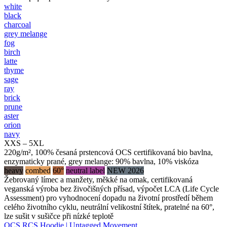
white
black
charcoal
grey melange
fog
birch
latte
thyme
sage
ray
brick
prune
aster
orion
navy
XXS – 5XL
220g/m², 100% česaná prstencová OCS certifikovaná bio bavlna,
enzymaticky prané, grey melange: 90% bavlna, 10% viskóza
heavy
combed
60°
neutral label
NEW 2026
Žebrovaný límec a manžety, měkké na omak, certifikovaná
veganská výroba bez živočišných přísad, výpočet LCA (Life Cycle
Assessment) pro vyhodnocení dopadu na životní prostředí během
celého životního cyklu, neutrální velikostní štítek, pratelné na 60°,
lze sušit v sušičce při nízké teplotě
OCS RCS Hoodie | Untagged Movement