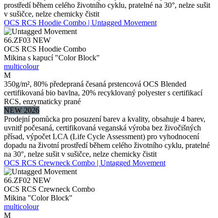
prostředí během celého životního cyklu, pratelné na 30°, nelze sušit
v sušičce, nelze chemicky čistit
OCS RCS Hoodie Combo | Untagged Movement
66.ZF03
NEW
OCS RCS Hoodie Combo
Mikina s kapucí "Color Block"
multicolour
M
350g/m², 80% předepraná česaná prstencová OCS Blended
certifikovaná bio bavlna, 20% recyklovaný polyester s certifikací
RCS, enzymaticky prané
NEW 2026
Prodejní pomůcka pro posuzení barev a kvality, obsahuje 4 barev,
uvnitř počesaná, certifikovaná veganská výroba bez živočišných
přísad, výpočet LCA (Life Cycle Assessment) pro vyhodnocení
dopadu na životní prostředí během celého životního cyklu, pratelné
na 30°, nelze sušit v sušičce, nelze chemicky čistit
OCS RCS Crewneck Combo | Untagged Movement
66.ZF02
NEW
OCS RCS Crewneck Combo
Mikina "Color Block"
multicolour
M