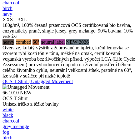
charcoal
birch
navy
XXS – 3XL
180g/m², 100% česaná prstencová OCS certifikovaná bio bavlna,
enzymaticky prané, single jersey, grey melange: 90% bavlna, 10%
viskóza
heavy
combed
60°
neutral label
NEW 2026
Oversize, kulatý výstřih z žebrovaného úpletu, krční lemovka se
vzorem rybí kosti tón v tónu, měkké na omak, certifikovaná
veganská výroba bez živočišných přísad, výpočet LCA (Life Cycle
Assessment) pro vyhodnocení dopadu na životní prostředí během
celého životního cyklu, neutrální velikostní štítek, pratelné na 60°,
lze sušit v sušičce při nízké teplotě
OCS T-Shirt | Untagged Movement
66.1010
NEW
OCS T-Shirt
Unisex tričko z těžké bavlny
white
black
charcoal
grey melange
fog
birch