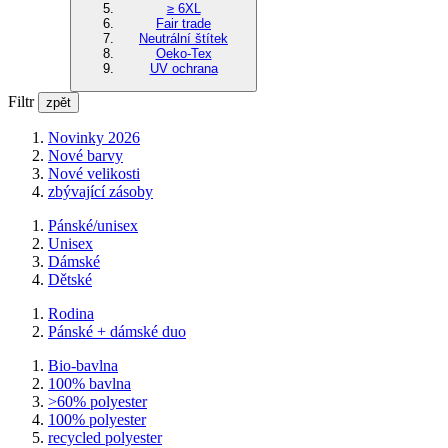
≥ 6XL
Fair trade
Neutrální štítek
Oeko-Tex
UV ochrana
Filtr
zpět
Novinky 2026
Nové barvy
Nové velikosti
zbývající zásoby
Pánské/unisex
Unisex
Dámské
Dětské
Rodina
Pánské + dámské duo
Bio-bavlna
100% bavlna
>60% polyester
100% polyester
recycled polyester