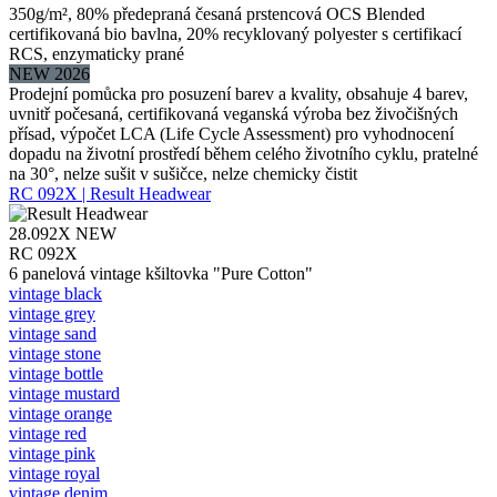
350g/m², 80% předepraná česaná prstencová OCS Blended
certifikovaná bio bavlna, 20% recyklovaný polyester s certifikací
RCS, enzymaticky prané
NEW 2026
Prodejní pomůcka pro posuzení barev a kvality, obsahuje 4 barev,
uvnitř počesaná, certifikovaná veganská výroba bez živočišných
přísad, výpočet LCA (Life Cycle Assessment) pro vyhodnocení
dopadu na životní prostředí během celého životního cyklu, pratelné
na 30°, nelze sušit v sušičce, nelze chemicky čistit
RC 092X | Result Headwear
28.092X
NEW
RC 092X
6 panelová vintage kšiltovka "Pure Cotton"
vintage black
vintage grey
vintage sand
vintage stone
vintage bottle
vintage mustard
vintage orange
vintage red
vintage pink
vintage royal
vintage denim